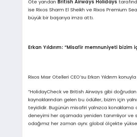
Öte yandan
British Airways Holidays
tarafınd
ise Rixos Sharm El Sheikh ve Rixos Premium 
büyük bir başarıya imza attı.
Erkan Yıldırım: “Misafir memnuniyeti bizim iç
Rixos Mısır Otelleri CEO’su Erkan Yıldırım konuyla 
“HolidayCheck ve British Airways gibi doğrudan m
kaynaklarından gelen bu ödüller, bizim için yalnı
teyididir. Bugünün misafiri yalnızca konaklama d
deneyimi her aşamada yeniden tanımlıyor ve süre
odağımız her zaman aynı: global ölçekte yüks