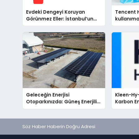
Evdeki Dengeyi Koruyan
Tencent 
Görünmez Eller: İstanbul’un
kullanım
Beş Farklı Semtinde Teknik
Servis Gerçeği
Geleceğin Enerjisi
Kleen-Hy-
Otoparkınızda: Güneş Enerjili
Karbon Em
Carport (Solar Otopark)
Isıtma Te
Nedir?
TSSA Düze
Aldı
Söz Haber Haberin Doğru Adresi