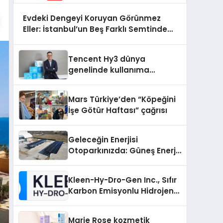
Evdeki Dengeyi Koruyan Görünmez
Eller: İstanbul’un Beş Farklı Semtinde
Teknik Servis Gerçeği
Tencent Hy3 dünya
genelinde kullanıma
sunuldu
Mars Türkiye’den “Köpeğini
İşe Götür Haftası” çağrısı
Geleceğin Enerjisi
Otoparkınızda: Güneş Enerjili
Carport (Solar Otopark)
Nedir?
Kleen-Hy-Dro-Gen Inc., Sıfır
Karbon Emisyonlu Hidrojen
Isıtma Teknolojisinde ISO ve
TSSA Düzenleyici Onaylarını
Marie Rose kozmetik