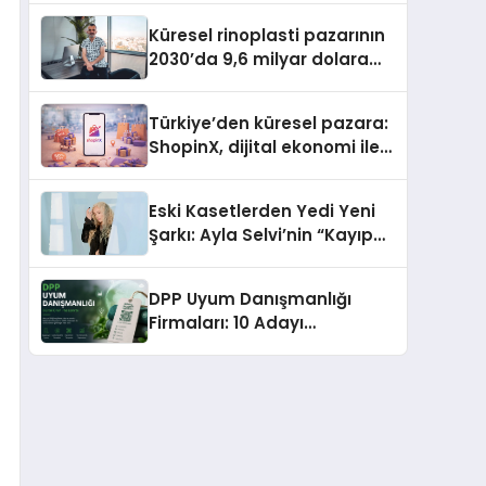
Gerekenler
Küresel rinoplasti pazarının
2030’da 9,6 milyar dolara
ulaşması bekleniyor
Türkiye’den küresel pazara:
ShopinX, dijital ekonomi ile
gerçek dünya alışverişini bir
araya getirmeyi hedefliyor
Eski Kasetlerden Yedi Yeni
Şarkı: Ayla Selvi’nin “Kayıp
Kasetler 1” Albümü 31
Temmuz’da Çıktı
DPP Uyum Danışmanlığı
Firmaları: 10 Adayı
Değerlendirdik