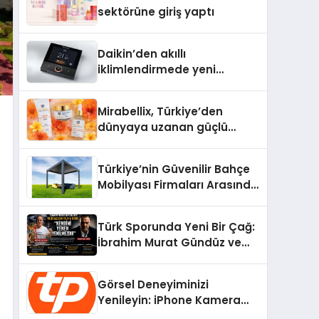
Aldı
sektörüne giriş yaptı
Daikin’den akıllı
iklimlendirmede yeni
dönem: Madoka Plus
Türkiye’de
Mirabellix, Türkiye’den
dünyaya uzanan güçlü
büyümesini sürdürüyor
Türkiye’nin Güvenilir Bahçe
Mobilyası Firmaları Arasında
Neden Divona Home Tercih
Ediliyor?
Türk Sporunda Yeni Bir Çağ:
İbrahim Murat Gündüz ve
Dövüş Sporlarında Radikal
Devrim
Görsel Deneyiminizi
Yenileyin: iPhone Kamera
Değişimi Hakkında Bilmeniz