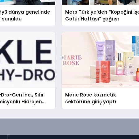
Hy3 dünya genelinde
Mars Türkiye’den “Köpeğini İş
a sunuldu
Götür Haftası” çağrısı
Dro-Gen Inc., Sıfır
Marie Rose kozmetik
isyonlu Hidrojen
sektörüne giriş yaptı
knolojisinde ISO ve
nleyici Onaylarını