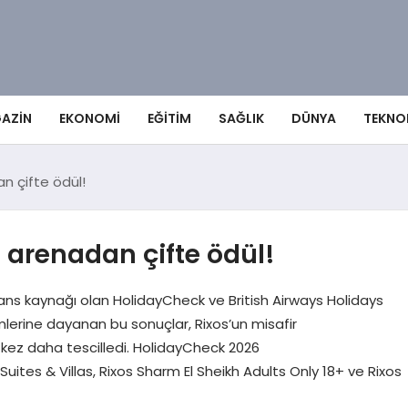
AZIN
EKONOMI
EĞITIM
SAĞLIK
DÜNYA
TEKNO
an çifte ödül!
ı arenadan çifte ödül!
erans kaynağı olan HolidayCheck ve British Airways Holidays
imlerine dayanan bu sonuçlar, Rixos’un misafir
 kez daha tescilledi. HolidayCheck 2026
tes & Villas, Rixos Sharm El Sheikh Adults Only 18+ ve Rixos