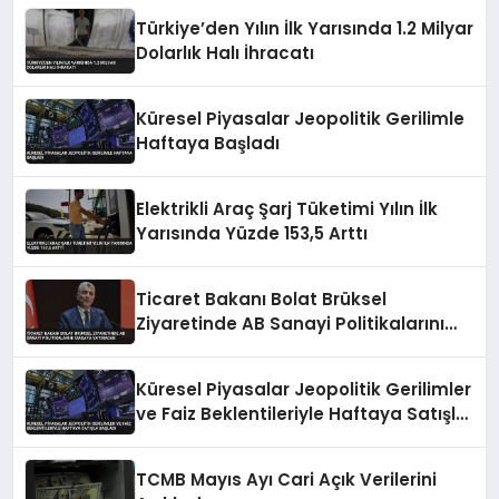
Türkiye’den Yılın İlk Yarısında 1.2 Milyar
Dolarlık Halı İhracatı
Küresel Piyasalar Jeopolitik Gerilimle
Haftaya Başladı
Elektrikli Araç Şarj Tüketimi Yılın İlk
Yarısında Yüzde 153,5 Arttı
Ticaret Bakanı Bolat Brüksel
Ziyaretinde AB Sanayi Politikalarını
Masaya Yatıracak
Küresel Piyasalar Jeopolitik Gerilimler
ve Faiz Beklentileriyle Haftaya Satışla
Başladı
TCMB Mayıs Ayı Cari Açık Verilerini