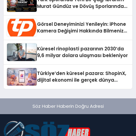
Murat Gündüz ve Dövüş Sporlarında
Radikal Devrim
Görsel Deneyiminizi Yenileyin: iPhone
Kamera Değişimi Hakkında Bilmeniz
Gerekenler
Küresel rinoplasti pazarının 2030’da
9,6 milyar dolara ulaşması bekleniyor
Türkiye’den küresel pazara: ShopinX,
dijital ekonomi ile gerçek dünya
alışverişini bir araya getirmeyi
hedefliyor
Söz Haber Haberin Doğru Adresi