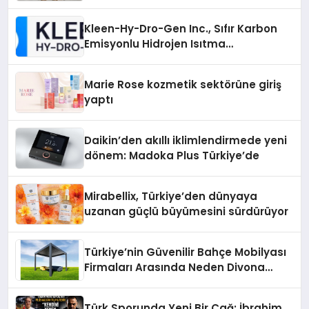
Otopark) Nedir?
Kleen-Hy-Dro-Gen Inc., Sıfır Karbon
Emisyonlu Hidrojen Isıtma
Teknolojisinde ISO ve TSSA
Düzenleyici Onaylarını Aldı
Marie Rose kozmetik sektörüne giriş
yaptı
Daikin’den akıllı iklimlendirmede yeni
dönem: Madoka Plus Türkiye’de
Mirabellix, Türkiye’den dünyaya
uzanan güçlü büyümesini sürdürüyor
Türkiye’nin Güvenilir Bahçe Mobilyası
Firmaları Arasında Neden Divona
Home Tercih Ediliyor?
Türk Sporunda Yeni Bir Çağ: İbrahim