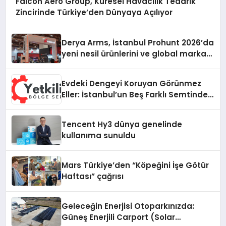
Falcon Aero Group, Küresel Havacılık Tedarik
Zincirinde Türkiye’den Dünyaya Açılıyor
Derya Arms, İstanbul Prohunt 2026’da
yeni nesil ürünlerini ve global marka
vizyonunu sergiledi
Evdeki Dengeyi Koruyan Görünmez
Eller: İstanbul’un Beş Farklı Semtinde
Teknik Servis Gerçeği
Tencent Hy3 dünya genelinde
kullanıma sunuldu
Mars Türkiye’den “Köpeğini İşe Götür
Haftası” çağrısı
Geleceğin Enerjisi Otoparkınızda:
Güneş Enerjili Carport (Solar