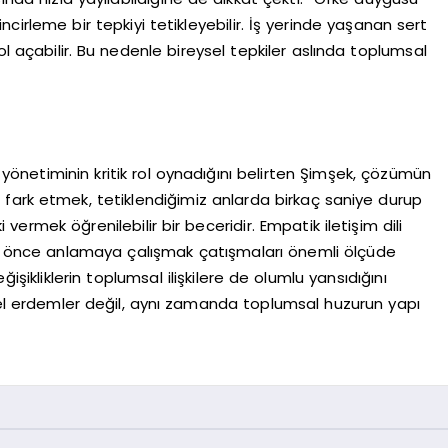
 zincirleme bir tepkiyi tetikleyebilir. İş yerinde yaşanan sert
e yol açabilir. Bu nedenle bireysel tepkiler aslında toplumsal
e yönetiminin kritik rol oynadığını belirten Şimşek, çözümün
zı fark etmek, tetiklendiğimiz anlarda birkaç saniye durup
vermek öğrenilebilir bir beceridir. Empatik iletişim dili
dan önce anlamaya çalışmak çatışmaları önemli ölçüde
işikliklerin toplumsal ilişkilere de olumlu yansıdığını
isel erdemler değil, aynı zamanda toplumsal huzurun yapı