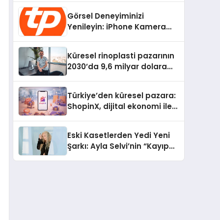
Devrim
Görsel Deneyiminizi
Yenileyin: iPhone Kamera
Değişimi Hakkında Bilmeniz
Gerekenler
Küresel rinoplasti pazarının
2030’da 9,6 milyar dolara
ulaşması bekleniyor
Türkiye’den küresel pazara:
ShopinX, dijital ekonomi ile
gerçek dünya alışverişini bir
araya getirmeyi hedefliyor
Eski Kasetlerden Yedi Yeni
Şarkı: Ayla Selvi’nin “Kayıp
Kasetler 1” Albümü 31
Temmuz’da Çıktı