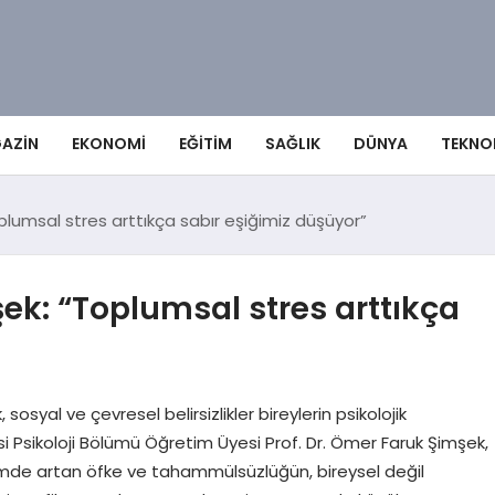
AZIN
EKONOMI
EĞITIM
SAĞLIK
DÜNYA
TEKNO
plumsal stres arttıkça sabır eşiğimiz düşüyor”
şek: “Toplumsal stres arttıkça
yal ve çevresel belirsizlikler bireylerin psikolojik
tesi Psikoloji Bölümü Öğretim Üyesi Prof. Dr. Ömer Faruk Şimşek,
mde artan öfke ve tahammülsüzlüğün, bireysel değil