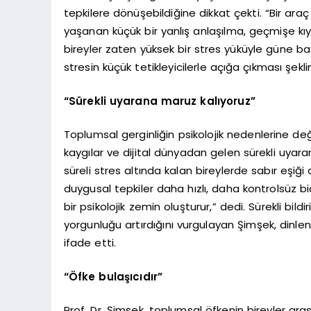
tepkilere dönüşebildiğine dikkat çekti. “Bir araç
yaşanan küçük bir yanlış anlaşılma, geçmişe kı
bireyler zaten yüksek bir stres yüküyle güne başl
stresin küçük tetikleyicilerle açığa çıkması şeklin
“Sürekli uyarana maruz kalıyoruz”
Toplumsal gerginliğin psikolojik nedenlerine d
kaygılar ve dijital dünyadan gelen sürekli uyaranla
süreli stres altında kalan bireylerde sabır eşiği
duygusal tepkiler daha hızlı, daha kontrolsüz b
bir psikolojik zemin oluşturur,” dedi. Sürekli bil
yorgunluğu artırdığını vurgulayan Şimşek, dinle
ifade etti.
“Öfke bulaşıcıdır”
Prof. Dr. Şimşek, toplumsal öfkenin bireyler ara