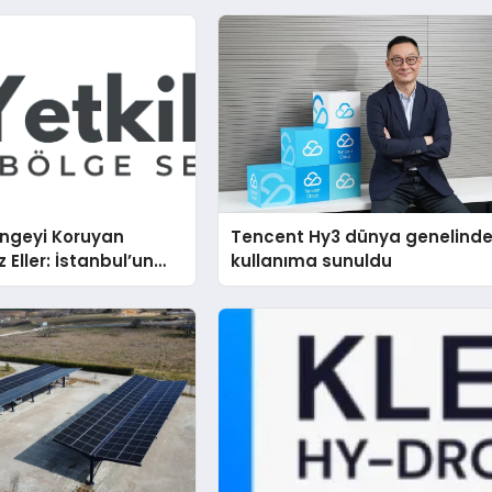
engeyi Koruyan
Tencent Hy3 dünya genelind
Eller: İstanbul’un
kullanıma sunuldu
ı Semtinde Teknik
rçeği