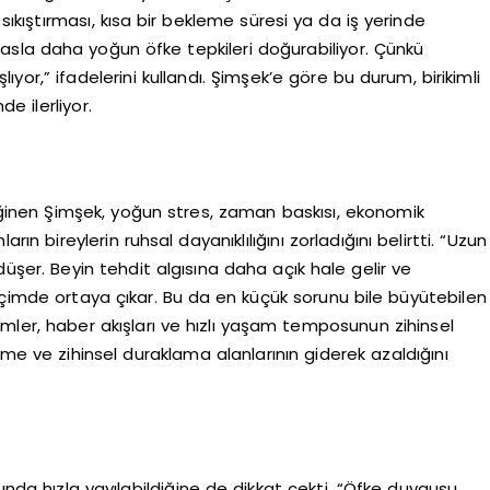
 sıkıştırması, kısa bir bekleme süresi ya da iş yerinde
yasla daha yoğun öfke tepkileri doğurabiliyor. Çünkü
ıyor,” ifadelerini kullandı. Şimşek’e göre bu durum, birikimli
de ilerliyor.
eğinen Şimşek, yoğun stres, zaman baskısı, ekonomik
rın bireylerin ruhsal dayanıklılığını zorladığını belirtti. “Uzun
 düşer. Beyin tehdit algısına daha açık hale gelir ve
içimde ortaya çıkar. Bu da en küçük sorunu bile büyütebilen
dirimler, haber akışları ve hızlı yaşam temposunun zihinsel
nme ve zihinsel duraklama alanlarının giderek azaldığını
sında hızla yayılabildiğine de dikkat çekti. “Öfke duygusu