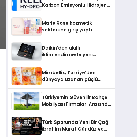
Karbon Emisyonlu Hidrojen
Isıtma Teknolojisinde ISO ve
TSSA Düzenleyici Onaylarını
Marie Rose kozmetik
Aldı
sektörüne giriş yaptı
Daikin’den akıllı
iklimlendirmede yeni
dönem: Madoka Plus
Türkiye’de
Mirabellix, Türkiye’den
dünyaya uzanan güçlü
büyümesini sürdürüyor
Türkiye’nin Güvenilir Bahçe
Mobilyası Firmaları Arasında
Neden Divona Home Tercih
Ediliyor?
Türk Sporunda Yeni Bir Çağ:
İbrahim Murat Gündüz ve
Dövüş Sporlarında Radikal