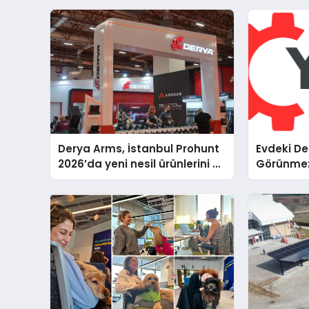
Derya Arms, İstanbul Prohunt
Evdeki D
2026’da yeni nesil ürünlerini ve
Görünmez 
global marka vizyonunu
Beş Farkl
sergiledi
Servis Ge