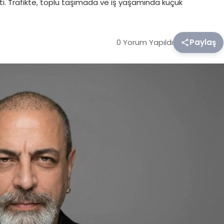
tti. Trafikte, toplu taşımada ve iş yaşamında küçük
0 Yorum Yapıldı
Paylaş