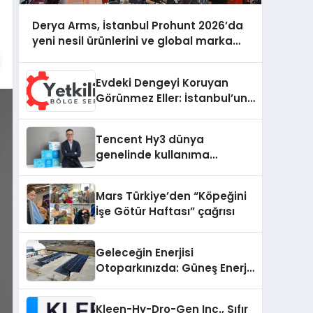
Derya Arms, İstanbul Prohunt 2026’da
yeni nesil ürünlerini ve global marka
vizyonunu sergiledi
Evdeki Dengeyi Koruyan
Görünmez Eller: İstanbul’un
Beş Farklı Semtinde Teknik
Servis Gerçeği
Tencent Hy3 dünya
genelinde kullanıma
sunuldu
Mars Türkiye’den “Köpeğini
İşe Götür Haftası” çağrısı
Geleceğin Enerjisi
Otoparkınızda: Güneş Enerjili
Carport (Solar Otopark)
Nedir?
Kleen-Hy-Dro-Gen Inc., Sıfır