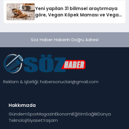
Yeni yapilan 31 bilimsel araştırmaya
göre, Vegan Köpek Maması ve Vegan
Kedi Mamasının İyi Sindirildiğini
Ortaya Koydu
Söz Haber Haberin Doğru Adresi
Reklam & işbirliği:
habersonuclari@gmail.com
Hakkımızda
Gündem
Spor
Magazin
Ekonomi
Eğitim
Sağlık
Dünya
Teknoloji
Siyaset
Yaşam