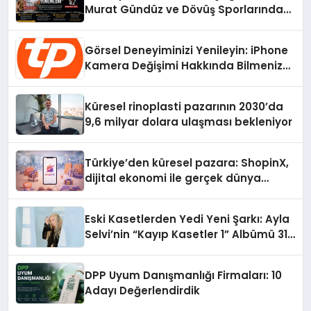
Murat Gündüz ve Dövüş Sporlarında
Radikal Devrim
Görsel Deneyiminizi Yenileyin: iPhone
Kamera Değişimi Hakkında Bilmeniz
Gerekenler
Küresel rinoplasti pazarının 2030’da
9,6 milyar dolara ulaşması bekleniyor
Türkiye’den küresel pazara: ShopinX,
dijital ekonomi ile gerçek dünya
alışverişini bir araya getirmeyi
hedefliyor
Eski Kasetlerden Yedi Yeni Şarkı: Ayla
Selvi’nin “Kayıp Kasetler 1” Albümü 31
Temmuz’da Çıktı
DPP Uyum Danışmanlığı Firmaları: 10
Adayı Değerlendirdik