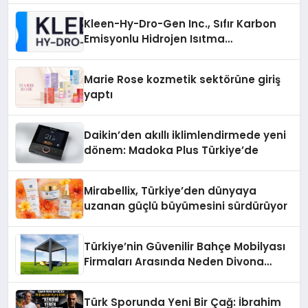
Kleen-Hy-Dro-Gen Inc., Sıfır Karbon
Emisyonlu Hidrojen Isıtma
Teknolojisinde ISO ve TSSA
Düzenleyici Onaylarını Aldı
Marie Rose kozmetik sektörüne giriş
yaptı
Daikin’den akıllı iklimlendirmede yeni
dönem: Madoka Plus Türkiye’de
Mirabellix, Türkiye’den dünyaya
uzanan güçlü büyümesini sürdürüyor
Türkiye’nin Güvenilir Bahçe Mobilyası
Firmaları Arasında Neden Divona
Home Tercih Ediliyor?
Türk Sporunda Yeni Bir Çağ: İbrahim