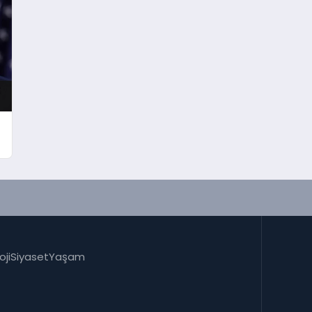
oji
Siyaset
Yaşam