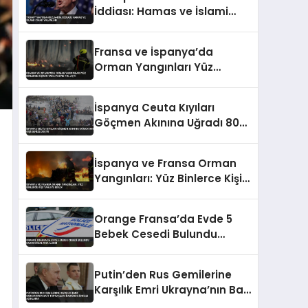
İddiası: Hamas ve İslami
Cihad Yalanladı
Fransa ve İspanya’da
Orman Yangınları Yüz
Binlerce Kişinin Tahliyesine
Yol Açtı
İspanya Ceuta Kıyıları
Göçmen Akınına Uğradı 800
Kişi Denize Düştü
İspanya ve Fransa Orman
Yangınları: Yüz Binlerce Kişi
Tahliye Edildi
Orange Fransa’da Evde 5
Bebek Cesedi Bulundu
Kadın Gözaltına Alındı
Putin’den Rus Gemilerine
Karşılık Emri Ukrayna’nın Batı
Toprakları Hakkında İddialı