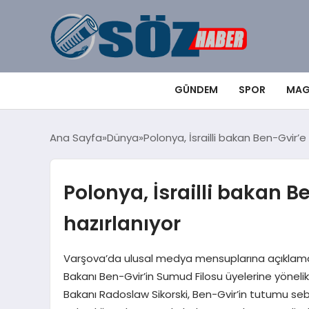
GÜNDEM
SPOR
MAG
Ana Sayfa
Dünya
Polonya, İsrailli bakan Ben-Gvir’e
Polonya, İsrailli bakan B
hazırlanıyor
Varşova’da ulusal medya mensuplarına açıklamalar
Bakanı Ben-Gvir’in Sumud Filosu üyelerine yönelik
Bakanı Radoslaw Sikorski, Ben-Gvir’in tutumu sebeb