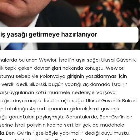
arda bulunan Wewior, İsrail’in aşırı sağcı Ulusal Güvenlik
ik tepki çeken davranışları hakkında konuştu. Wewior,
 tutumu sebebiyle Polonya’ya girişinin yasaklanması için
verdi” dedi. Sikorski, bugün yaptığı açıklamada İsrail’in
e karşı uygulanan kötü muamele nedeniyle Varşova
ağını duyurmuştu. İsrail’in aşırı sağcı Ulusal Güvenlik Bakanı
n tutulduğu Aşdod Limanı’na giderek İsrail güvenlik
u görüntüleri paylaşmıştı. Görüntülerde, Ben-Gvir’in bir
zerine İsrail polisinin kadına sert bir şekilde müdahale
ada Ben-Gvir’in “İşte böyle yapılmalı.” dediği duyulmuştu.