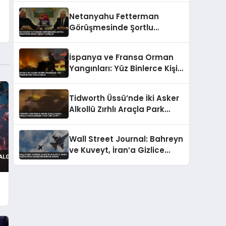
Açıklama
Netanyahu Fetterman
Görüşmesinde Şortlu
Senatörün Dikkat Çeken
Tavırları
İspanya ve Fransa Orman
Yangınları: Yüz Binlerce Kişi
Tahliye Edildi
Tidworth Üssü’nde İki Asker
Alkollü Zırhlı Araçla Park
Halindeki Taşıtlara Çarptı
Wall Street Journal: Bahreyn
ve Kuveyt, İran’a Gizlice
Savaş Uçakları Gönderdi
İddiası
ı