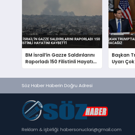
BM İsrail’in Gazze Saldırılarını
Başkan Tr
Raporladı 150 Filistinli Hayatını
Uyarı Çok
Kaybetti
Söz Haber Haberin Doğru Adresi
Reklam & işbirliği:
habersonuclari@gmail.com