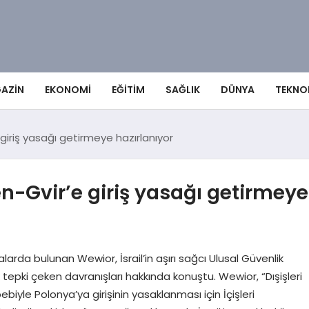
AZIN
EKONOMI
EĞITIM
SAĞLIK
DÜNYA
TEKNO
 giriş yasağı getirmeye hazırlanıyor
en-Gvir’e giriş yasağı getirmeye
da bulunan Wewior, İsrail’in aşırı sağcı Ulusal Güvenlik
 tepki çeken davranışları hakkında konuştu. Wewior, “Dışişleri
iyle Polonya’ya girişinin yasaklanması için İçişleri