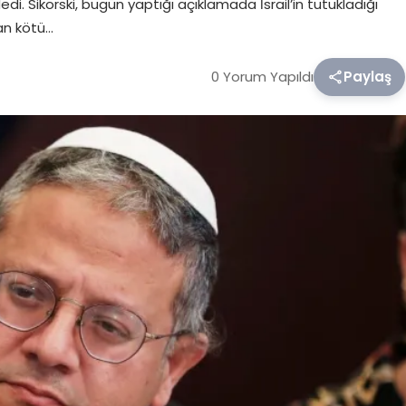
i. Sikorski, bugün yaptığı açıklamada İsrail’in tutukladığı
nan kötü…
0 Yorum Yapıldı
Paylaş