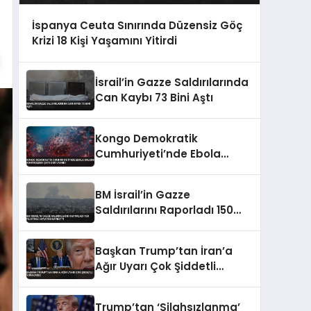
İspanya Ceuta Sınırında Düzensiz Göç
Krizi 18 Kişi Yaşamını Yitirdi
İsrail’in Gazze Saldırılarında
Can Kaybı 73 Bini Aştı
Kongo Demokratik
Cumhuriyeti’nde Ebola
Salgını Kontrolden Çıktı DSÖ
Uyardı
BM İsrail’in Gazze
Saldırılarını Raporladı 150
Filistinli Hayatını Kaybetti
Başkan Trump’tan İran’a
Ağır Uyarı Çok Şiddetli
Vuracağız
Trump’tan ‘Silahsızlanma’