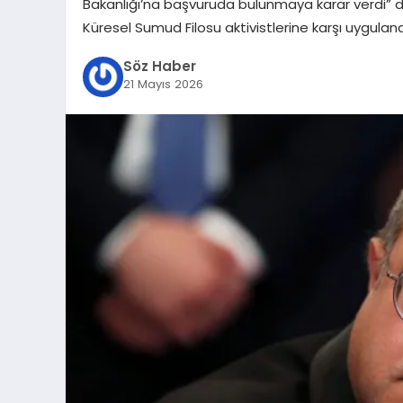
Bakanlığı’na başvuruda bulunmaya karar verdi” ded
Küresel Sumud Filosu aktivistlerine karşı uygula
Söz Haber
21 Mayıs 2026