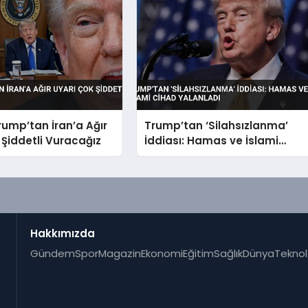
ump’tan İran’a Ağır
Trump’tan ‘Silahsızlanma’
 Şiddetli Vuracağız
İddiası: Hamas ve İslami
Cihad Yalanladı
Hakkımızda
Gündem
Spor
Magazin
Ekonomi
Eğitim
Sağlık
Dünya
Teknol