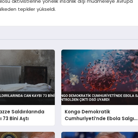
ilosu aktivistlerine yönelik insanlık dışı muameleye Avrupa
ülkeden tepkiler yükseldi.
Gazze Saldırılarında
Kongo Demokratik
 73 Bini Aştı
Cumhuriyeti’nde Ebola Salgın
Kontrolden Çıktı DSÖ Uyardı