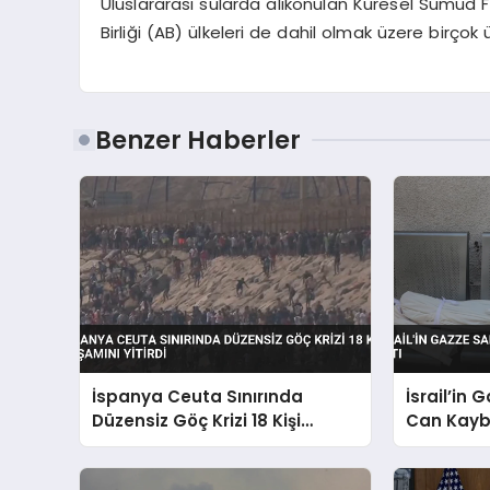
Uluslararası sularda alıkonulan Küresel Sumud F
Birliği (AB) ülkeleri de dahil olmak üzere birçok 
Benzer Haberler
İspanya Ceuta Sınırında
İsrail’in 
Düzensiz Göç Krizi 18 Kişi
Can Kaybı
Yaşamını Yitirdi