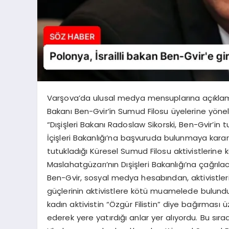
Varşova’da ulusal medya mensuplarına açıklamal
Bakanı Ben-Gvir’in Sumud Filosu üyelerine yönel
“Dışişleri Bakanı Radoslaw Sikorski, Ben-Gvir’in
İçişleri Bakanlığı’na başvuruda bulunmaya karar 
tutukladığı Küresel Sumud Filosu aktivistlerin
Maslahatgüzarı’nın Dışişleri Bakanlığı’na çağrılac
Ben-Gvir, sosyal medya hesabından, aktivistleri
güçlerinin aktivistlere kötü muamelede bulunduğ
kadın aktivistin “Özgür Filistin” diye bağırması ü
ederek yere yatırdığı anlar yer alıyordu. Bu sır