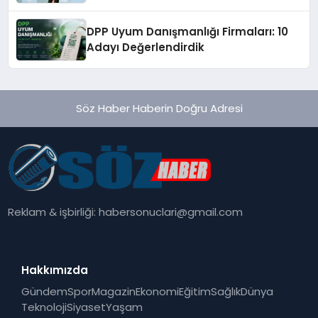
Temmuz’da Çıktı
DPP Uyum Danışmanlığı Firmaları: 10
Adayı Değerlendirdik
Söz Haber Haberin Doğru Adresi
Reklam & işbirliği:
habersonuclari@gmail.com
Hakkımızda
Gündem
Spor
Magazin
Ekonomi
Eğitim
Sağlık
Dünya
Teknoloji
Siyaset
Yaşam