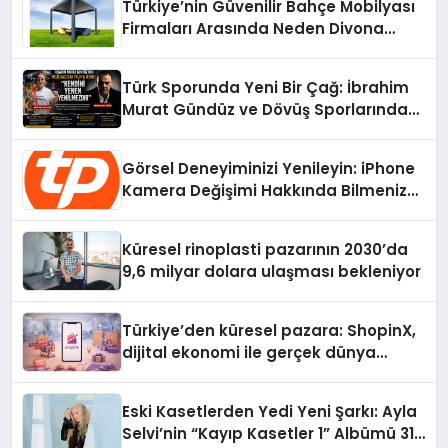
Türkiye’nin Güvenilir Bahçe Mobilyası
Firmaları Arasında Neden Divona
Home Tercih Ediliyor?
Türk Sporunda Yeni Bir Çağ: İbrahim
Murat Gündüz ve Dövüş Sporlarında
Radikal Devrim
Görsel Deneyiminizi Yenileyin: iPhone
Kamera Değişimi Hakkında Bilmeniz
Gerekenler
Küresel rinoplasti pazarının 2030’da
9,6 milyar dolara ulaşması bekleniyor
Türkiye’den küresel pazara: ShopinX,
dijital ekonomi ile gerçek dünya
alışverişini bir araya getirmeyi
hedefliyor
Eski Kasetlerden Yedi Yeni Şarkı: Ayla
Selvi’nin “Kayıp Kasetler 1” Albümü 31