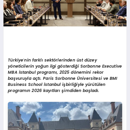
Türkiye
’
nin farklı sekt
ö
rlerinden ü
st d
üzey
y
ö
neticilerin yoğun ilgi g
ö
sterdiğ
i Sorbonne Executive
MBA
İstanbul programı, 2025 d
ö
nemini rekor
başvuruyla açtı
. Paris Sorbonne
Ü
niversitesi ve BMI
Business School İstanbul işbirliğiyle yürütülen
programın 2026 kayıtları şimdiden başladı.