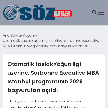
GÜNDEM
Ana Sayfa
Yaşam
Otomatik taslakYoğun ilgi üzerine, Sorbonne Executive
SPOR
MBA İstanbul programının 2026 başvuruları açıldı
MAGAZIN
Otomatik taslakYoğun ilgi
EKONOMI
üzerine, Sorbonne Executive MBA
İstanbul programının 2026
EĞITIM
başvuruları açıldı
SAĞLIK
Türkiye’nin farklı sektörlerinden üst düzey
DÜNYA
yöneticilerin yoğun ilgi gösterdiği Sorbonne