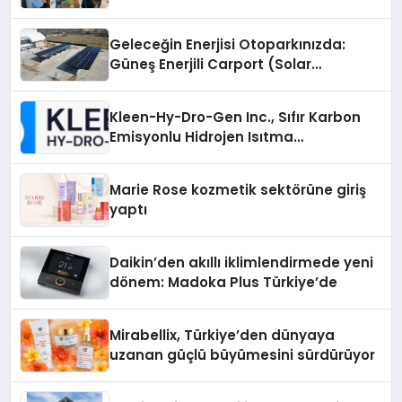
Geleceğin Enerjisi Otoparkınızda:
Güneş Enerjili Carport (Solar
Otopark) Nedir?
Kleen-Hy-Dro-Gen Inc., Sıfır Karbon
Emisyonlu Hidrojen Isıtma
Teknolojisinde ISO ve TSSA
Düzenleyici Onaylarını Aldı
Marie Rose kozmetik sektörüne giriş
yaptı
Daikin’den akıllı iklimlendirmede yeni
dönem: Madoka Plus Türkiye’de
Mirabellix, Türkiye’den dünyaya
uzanan güçlü büyümesini sürdürüyor