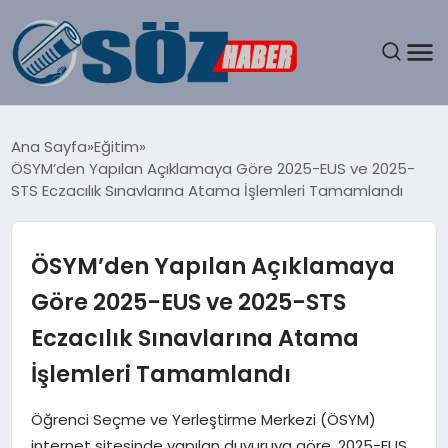
GÜNDEM
Ana Sayfa
Eğitim
ÖSYM’den Yapılan Açıklamaya Göre 2025-EUS ve 2025-
SPOR
STS Eczacılık Sınavlarına Atama İşlemleri Tamamlandı
MAGAZIN
ÖSYM’den Yapılan Açıklamaya
EKONOMI
Göre 2025-EUS ve 2025-STS
Eczacılık Sınavlarına Atama
EĞITIM
İşlemleri Tamamlandı
SAĞLIK
Öğrenci Seçme ve Yerleştirme Merkezi (ÖSYM)
DÜNYA
internet sitesinde yapılan duyuruya göre, 2025-EUS