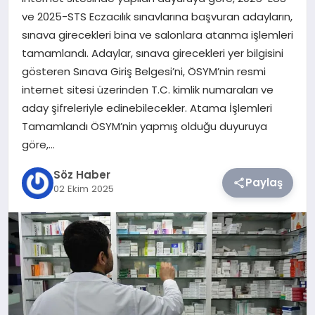
ve 2025-STS Eczacılık sınavlarına başvuran adayların,
TEKNOLOJI
sınava girecekleri bina ve salonlara atanma işlemleri
tamamlandı. Adaylar, sınava girecekleri yer bilgisini
SIYASET
gösteren Sınava Giriş Belgesi’ni, ÖSYM’nin resmi
internet sitesi üzerinden T.C. kimlik numaraları ve
YAŞAM
aday şifreleriyle edinebilecekler. Atama İşlemleri
Tamamlandı ÖSYM’nin yapmış olduğu duyuruya
göre,…
Söz Haber
Paylaş
02 Ekim 2025