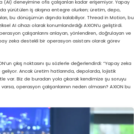
a (AI) deneyimine ofis çalışanları kadar erişemiyor. Yapay
nda yürütülen iş akışına entegre olurken; üretim, depo,
nları, bu dönüşümün dışında kalabiliyor. Thread in Motion, bu
iksel AI cihazı olarak konumlandırdığı AXION’u geliştirdi.
erasyon çalışanlarını anlayan, yönlendiren, doğrulayan ve
ay zeka destekli bir operasyon asistanı olarak görev
N’un çıkış noktasını şu sözlerle değerlendirdi: “Yapay zeka
geliyor. Ancak üretim hatlarında, depolarda, lojistik
tle var. Biz de buradan yola çıkarak kendimize şu soruyu
rı varsa, operasyon çalışanlarının neden olmasın? AXION bu