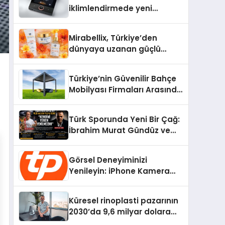
iklimlendirmede yeni
dönem: Madoka Plus
Türkiye’de
Mirabellix, Türkiye’den
dünyaya uzanan güçlü
büyümesini sürdürüyor
Türkiye’nin Güvenilir Bahçe
Mobilyası Firmaları Arasında
Neden Divona Home Tercih
Ediliyor?
Türk Sporunda Yeni Bir Çağ:
İbrahim Murat Gündüz ve
Dövüş Sporlarında Radikal
Devrim
Görsel Deneyiminizi
Yenileyin: iPhone Kamera
Değişimi Hakkında Bilmeniz
Gerekenler
Küresel rinoplasti pazarının
2030’da 9,6 milyar dolara
ulaşması bekleniyor