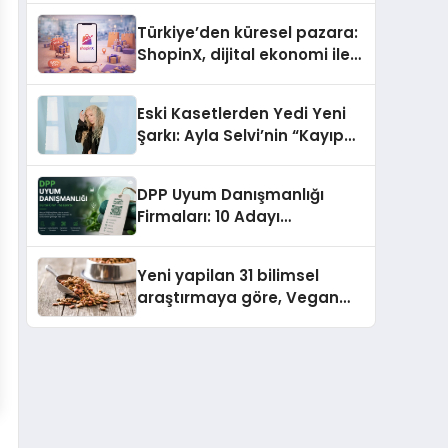
Türkiye’den küresel pazara:
ShopinX, dijital ekonomi ile
gerçek dünya alışverişini bir
araya getirmeyi hedefliyor
Eski Kasetlerden Yedi Yeni
Şarkı: Ayla Selvi’nin “Kayıp
Kasetler 1” Albümü 31
Temmuz’da Çıktı
DPP Uyum Danışmanlığı
Firmaları: 10 Adayı
Değerlendirdik
Yeni yapilan 31 bilimsel
araştırmaya göre, Vegan
Köpek Maması ve Vegan
Kedi Mamasının İyi
Sindirildiğini Ortaya Koydu