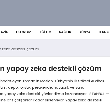
AZIN
EKONOMI
EĞITIM
SAĞLIK
DÜNYA
TEKNO
ay zeka destekli çözüm
in yapay zeka destekli çözüm
edefleyen Thread in Motion, Türkiye’nin ilk fiziksel AI cihazı
tim, depo, lojistik, perakende, havacılık ve saha
şına yapay zeka destekli yönlendirme kazandırıyor. İSTANBUL —
ne ofis çalışanları kadar erişemiyor. Yapay zeka destekli