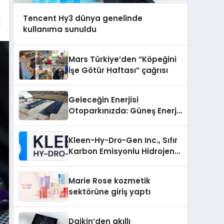
Tencent Hy3 dünya genelinde
kullanıma sunuldu
Mars Türkiye’den “Köpeğini
İşe Götür Haftası” çağrısı
Geleceğin Enerjisi
Otoparkınızda: Güneş Enerjili
Carport (Solar Otopark)
Nedir?
Kleen-Hy-Dro-Gen Inc., Sıfır
Karbon Emisyonlu Hidrojen
Isıtma Teknolojisinde ISO ve
TSSA Düzenleyici Onaylarını
Marie Rose kozmetik
Aldı
sektörüne giriş yaptı
Daikin’den akıllı