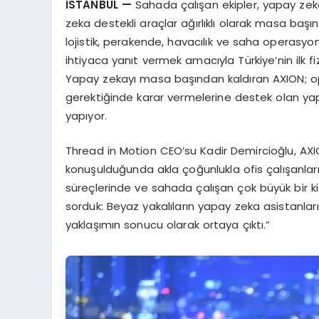
İSTANBUL —
Sahada çalışan ekipler, yapay zek
zeka destekli araçlar ağırlıklı olarak masa başı
lojistik, perakende, havacılık ve saha operasyo
ihtiyaca yanıt vermek amacıyla Türkiye’nin ilk fiz
Yapay zekayı masa başından kaldıran AXION; op
gerektiğinde karar vermelerine destek olan yap
yapıyor.
Thread in Motion CEO’su Kadir Demircioğlu, AXIO
konuşulduğunda akla çoğunlukla ofis çalışanları 
süreçlerinde ve sahada çalışan çok büyük bir ki
sorduk: Beyaz yakalıların yapay zeka asistanla
yaklaşımın sonucu olarak ortaya çıktı.”