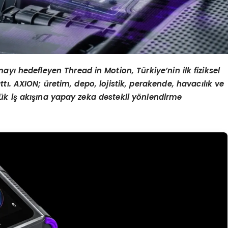
ayı hedefleyen Thread in Motion, Türkiye’nin ilk fiziksel
tı. AXION; üretim, depo, lojistik, perakende, havacılık ve
ük iş akışına yapay zeka destekli yönlendirme