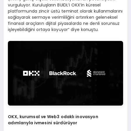
vurguluyor. Kuruluşların BUIDL’i OKX’in küresel
platformunda zincir üstü teminat olarak kullanmalarını
sağlayarak sermaye verimliliğini artırırken geleneksel
finansal araçların dijital piyasalarda ne denli sorunsuz
işleyebildiğini ortaya koyuyor” diye konuştu.
OKX, kurumsal ve Web3 odakl
ı
inovasyon
ad
ı
mlar
ı
yla ivmesini s
ü
rd
ü
r
ü
yor