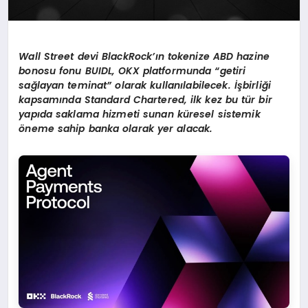
Wall Street devi BlackRock’ı
n tokenize ABD hazine
bonosu fonu BUIDL, OKX platformunda
“
getiri
sa
ğ
layan teminat
”
olarak kullan
ı
labilecek.
İş
birli
ğ
i
kapsam
ı
nda Standard Chartered, ilk kez bu t
ü
r bir
yap
ı
da saklama hizmeti sunan k
ü
resel sistemik
ö
neme sahip banka olarak yer alacak.