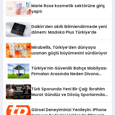
Düzenleyici Onaylarını Aldı
Marie Rose kozmetik sektörüne giriş
yaptı
Daikin’den akıllı iklimlendirmede yeni
dönem: Madoka Plus Türkiye’de
Mirabellix, Türkiye’den dünyaya
uzanan güçlü büyümesini sürdürüyor
Türkiye’nin Güvenilir Bahçe Mobilyası
Firmaları Arasında Neden Divona
Home Tercih Ediliyor?
Türk Sporunda Yeni Bir Çağ: İbrahim
Murat Gündüz ve Dövüş Sporlarında
Radikal Devrim
Görsel Deneyiminizi Yenileyin: iPhone