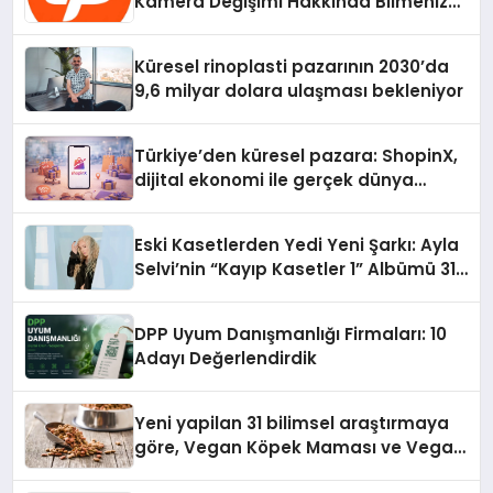
Kamera Değişimi Hakkında Bilmeniz
Gerekenler
Küresel rinoplasti pazarının 2030’da
9,6 milyar dolara ulaşması bekleniyor
Türkiye’den küresel pazara: ShopinX,
dijital ekonomi ile gerçek dünya
alışverişini bir araya getirmeyi
hedefliyor
Eski Kasetlerden Yedi Yeni Şarkı: Ayla
Selvi’nin “Kayıp Kasetler 1” Albümü 31
Temmuz’da Çıktı
DPP Uyum Danışmanlığı Firmaları: 10
Adayı Değerlendirdik
Yeni yapilan 31 bilimsel araştırmaya
göre, Vegan Köpek Maması ve Vegan
Kedi Mamasının İyi Sindirildiğini