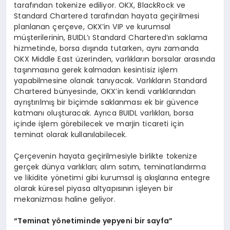
tarafından tokenize ediliyor. OKX, BlackRock ve
Standard Chartered tarafından hayata geçirilmesi
planlanan çerçeve, OKX’in VIP ve kurumsal
müşterilerinin, BUIDL’ı Standard Chartered’ın saklama
hizmetinde, borsa dışında tutarken, aynı zamanda
OKX Middle East üzerinden, varlıkların borsalar arasında
taşınmasına gerek kalmadan kesintisiz işlem
yapabilmesine olanak tanıyacak. Varlıkların Standard
Chartered bünyesinde, OKX’in kendi varlıklarından
ayrıştırılmış bir biçimde saklanması ek bir güvence
katmanı oluşturacak. Ayrıca BUIDL varlıkları, borsa
içinde işlem görebilecek ve marjin ticareti için
teminat olarak kullanılabilecek.
Çerçevenin hayata geçirilmesiyle birlikte tokenize
gerçek dünya varlıkları; alım satım, teminatlandırma
ve likidite yönetimi gibi kurumsal iş akışlarına entegre
olarak küresel piyasa altyapısının işleyen bir
mekanizması haline geliyor.
“
Teminat y
ö
netiminde yepyeni bir sayfa
”