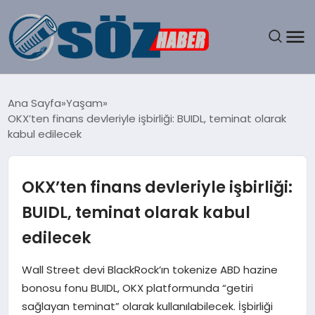
GÜNDEM
Ana Sayfa
Yaşam
OKX’ten finans devleriyle işbirliği: BUIDL, teminat olarak
SPOR
kabul edilecek
MAGAZIN
OKX’ten finans devleriyle işbirliği:
EKONOMI
BUIDL, teminat olarak kabul
edilecek
EĞITIM
Wall Street devi BlackRock’ın tokenize ABD hazine
SAĞLIK
bonosu fonu BUIDL, OKX platformunda “getiri
sağlayan teminat” olarak kullanılabilecek. İşbirliği
DÜNYA