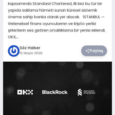
kapsamında Standard Chartered, ilk kez bu tür bir
yapıda saklama hizmeti sunan küresel sistemik
TEKNOLOJI
öneme sahip banka olarak yer alacak. İSTANBUL —
Geleneksel finans oyuncularının ve kripto yerlisi
SIYASET
şirketlerin ses getiren ortaklıklarına bir yenisi eklendi.
OKX,…
YAŞAM
Söz Haber
Paylaş
10 Mayıs 2026