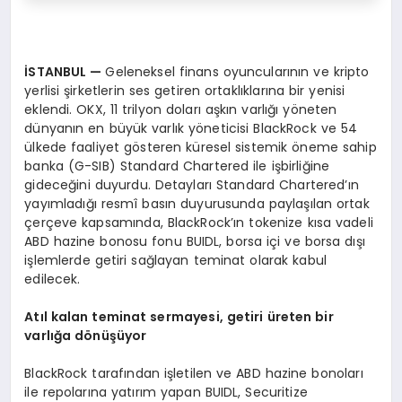
İ
STANBUL
—
Geleneksel finans oyuncularının ve kripto
yerlisi şirketlerin ses getiren ortaklıklarına bir yenisi
eklendi. OKX, 11 trilyon doları aşkın varlığı yöneten
dünyanın en büyük varlık yöneticisi BlackRock ve 54
ülkede faaliyet gösteren küresel sistemik öneme sahip
banka (G-SIB) Standard Chartered ile işbirliğine
gideceğini duyurdu. Detayları Standard Chartered’ın
yayımladığı resmî basın duyurusunda paylaşılan ortak
çerçeve kapsamında, BlackRock’ın tokenize kısa vadeli
ABD hazine bonosu fonu BUIDL, borsa içi ve borsa dışı
işlemlerde getiri sağlayan teminat olarak kabul
edilecek.
At
ı
l kalan teminat sermayesi, getiri
ü
reten bir
varl
ığ
a d
ö
n
üşü
yor
BlackRock tarafından işletilen ve ABD hazine bonoları
ile repolarına yatırım yapan BUIDL, Securitize