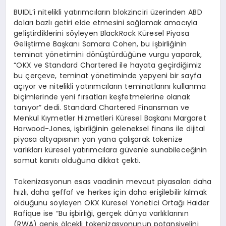
BUIDL’i nitelikli yatırımcıların blokzinciri üzerinden ABD
doları bazlı getiri elde etmesini sağlamak amacıyla
geliştirdiklerini söyleyen BlackRock Küresel Piyasa
Geliştirme Başkanı Samara Cohen, bu işbirliğinin
teminat yönetimini dönüştürdüğüne vurgu yaparak,
“OKX ve Standard Chartered ile hayata geçirdiğimiz
bu çerçeve, teminat yönetiminde yepyeni bir sayfa
açıyor ve nitelikli yatırımcıların teminatlarını kullanma
biçimlerinde yeni fırsatları keşfetmelerine olanak
tanıyor” dedi. Standard Chartered Finansman ve
Menkul Kıymetler Hizmetleri Küresel Başkanı Margaret
Harwood-Jones, işbirliğinin geleneksel finans ile dijital
piyasa altyapısının yan yana çalışarak tokenize
varlıkları küresel yatırımcılara güvenle sunabileceğinin
somut kanıtı olduğuna dikkat çekti.
Tokenizasyonun esas vaadinin mevcut piyasaları daha
hızlı, daha şeffaf ve herkes için daha erişilebilir kılmak
olduğunu söyleyen OKX Küresel Yönetici Ortağı Haider
Rafique ise “Bu işbirliği, gerçek dünya varlıklarının
(RWA) geniş ölçekli tokenizasyonunun potansiyelini