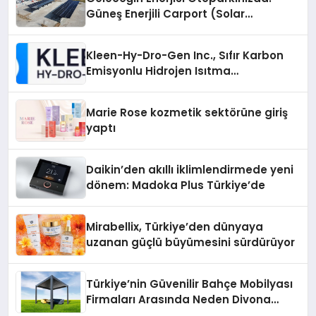
Güneş Enerjili Carport (Solar
Otopark) Nedir?
Kleen-Hy-Dro-Gen Inc., Sıfır Karbon
Emisyonlu Hidrojen Isıtma
Teknolojisinde ISO ve TSSA
Düzenleyici Onaylarını Aldı
Marie Rose kozmetik sektörüne giriş
yaptı
Daikin’den akıllı iklimlendirmede yeni
dönem: Madoka Plus Türkiye’de
Mirabellix, Türkiye’den dünyaya
uzanan güçlü büyümesini sürdürüyor
Türkiye’nin Güvenilir Bahçe Mobilyası
Firmaları Arasında Neden Divona
Home Tercih Ediliyor?