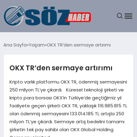
GÜNDEM
Ana Sayfa
Yaşam
OKX TR’den sermaye artırımı
SPOR
OKX TR’den sermaye artırımı
MAGAZIN
Kripto varlık platformu OKX TR, ödenmiş sermayesini
EKONOMI
250 milyon TL’ye çıkardı. Küresel teknoloji şirketi ve
kripto para borsası OKX’in Türkiye’de geçtiğimiz yıl
EĞITIM
faaliyete geçen şirketi OKX TR, yaklaşık 116.985.815 TL
olan ödenmiş sermayesini 133.014.185 TL artışla 250
SAĞLIK
milyon TL’ye çıkardı. Sermaye artış bedelini tamamı
şirketin tek pay sahibi olan OKX Global Holding
DÜNYA