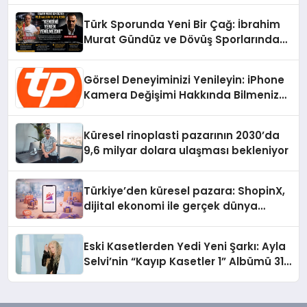
Türk Sporunda Yeni Bir Çağ: İbrahim
Murat Gündüz ve Dövüş Sporlarında
Radikal Devrim
Görsel Deneyiminizi Yenileyin: iPhone
Kamera Değişimi Hakkında Bilmeniz
Gerekenler
Küresel rinoplasti pazarının 2030’da
9,6 milyar dolara ulaşması bekleniyor
Türkiye’den küresel pazara: ShopinX,
dijital ekonomi ile gerçek dünya
alışverişini bir araya getirmeyi
hedefliyor
Eski Kasetlerden Yedi Yeni Şarkı: Ayla
Selvi’nin “Kayıp Kasetler 1” Albümü 31
Temmuz’da Çıktı