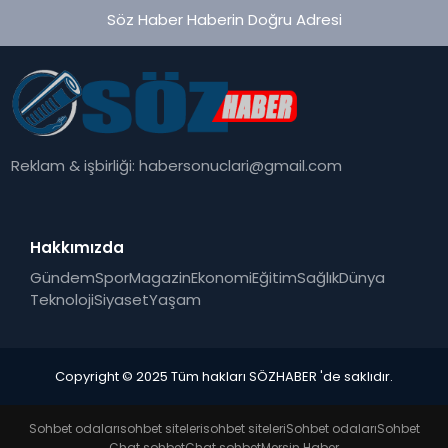
Söz Haber Haberin Doğru Adresi
Reklam & işbirliği:
habersonuclari@gmail.com
Hakkımızda
Gündem
Spor
Magazin
Ekonomi
Eğitim
Sağlık
Dünya
Teknoloji
Siyaset
Yaşam
Copyright © 2025 Tüm hakları SÖZHABER 'de saklıdır.
Sohbet odaları
sohbet siteleri
sohbet siteleri
Sohbet odaları
Sohbet
Chat sohbet
Chat sohbet
Mersin Haber