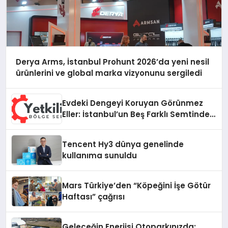
Derya Arms, İstanbul Prohunt 2026’da yeni nesil
ürünlerini ve global marka vizyonunu sergiledi
Evdeki Dengeyi Koruyan Görünmez
Eller: İstanbul’un Beş Farklı Semtinde
Teknik Servis Gerçeği
Tencent Hy3 dünya genelinde
kullanıma sunuldu
Mars Türkiye’den “Köpeğini İşe Götür
Haftası” çağrısı
Geleceğin Enerjisi Otoparkınızda: