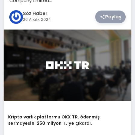
Company Limited…
Söz Haber
TEKNOLOJI
Paylaş
26 Aralık 2024
SIYASET
YAŞAM
Kripto varlık platformu OKX TR,
ö
denmiş
sermayesini 250
milyon TL
’
ye çıkardı.