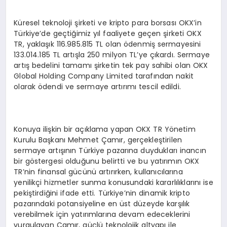
Küresel teknoloji şirketi ve kripto para borsası OKX’in
Türkiye’de geçtiğimiz yıl faaliyete geçen şirketi OKX
TR, yaklaşık 116.985.815 TL olan ödenmiş sermayesini
133.014.185 TL artışla 250 milyon TL’ye çıkardı. Sermaye
artış bedelini tamamı şirketin tek pay sahibi olan OKX
Global Holding Company Limited tarafından nakit
olarak ödendi ve sermaye artırımı tescil edildi.
Konuya ilişkin bir açıklama yapan OKX TR Yönetim
Kurulu Başkanı Mehmet Çamır, gerçekleştirilen
sermaye artışının Türkiye pazarına duydukları inancın
bir göstergesi olduğunu belirtti ve bu yatırımın OKX
TR’nin finansal gücünü artırırken, kullanıcılarına
yenilikçi hizmetler sunma konusundaki kararlılıklarını ise
pekiştirdiğini ifade etti. Türkiye’nin dinamik kripto
pazarındaki potansiyeline en üst düzeyde karşılık
verebilmek için yatırımlarına devam edeceklerini
vurgulayan Çamır, güçlü teknolojik altyapı ile