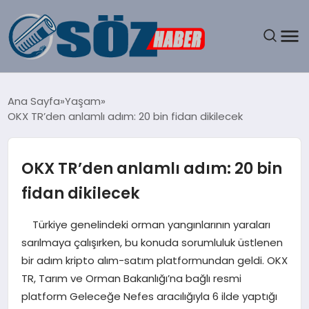
GÜNDEM
Ana Sayfa
Yaşam
OKX TR’den anlamlı adım: 20 bin fidan dikilecek
SPOR
MAGAZIN
OKX TR’den anlamlı adım: 20 bin
fidan dikilecek
EKONOMI
Türkiye genelindeki orman yangınlarının yaraları
EĞITIM
sarılmaya çalışırken, bu konuda sorumluluk üstlenen
bir adım kripto alım-satım platformundan geldi. OKX
SAĞLIK
TR, Tarım ve Orman Bakanlığı’na bağlı resmi
platform Geleceğe Nefes aracılığıyla 6 ilde yaptığı
DÜNYA