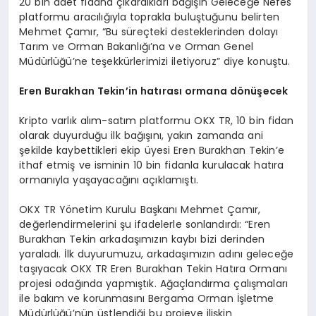
20 bin adet fidana çıkardıkları bağışın Geleceğe Nefes
platformu aracılığıyla toprakla buluştuğunu belirten
Mehmet Çamır, “Bu süreçteki desteklerinden dolayı
Tarım ve Orman Bakanlığı’na ve Orman Genel
Müdürlüğü’ne teşekkürlerimizi iletiyoruz” diye konuştu.
Eren Burakhan Tekin
’
in hat
ırası ormana d
ö
nüşecek
Kripto varlık alım-satım platformu OKX TR, 10 bin fidan
olarak duyurduğu ilk bağışını, yakın zamanda ani
şekilde kaybettikleri ekip üyesi Eren Burakhan Tekin’e
ithaf etmiş ve isminin 10 bin fidanla kurulacak hatıra
ormanıyla yaşayacağını açıklamıştı.
OKX TR Yönetim Kurulu Başkanı Mehmet Çamır,
değerlendirmelerini şu ifadelerle sonlandırdı: “Eren
Burakhan Tekin arkadaşımızın kaybı bizi derinden
yaraladı. İlk duyurumuzu, arkadaşımızın adını geleceğe
taşıyacak OKX TR Eren Burakhan Tekin Hatıra Ormanı
projesi odağında yapmıştık. Ağaçlandırma çalışmaları
ile bakım ve korunmasını Bergama Orman İşletme
Müdürlüğü’nün üstlendiği bu projeye ilişkin