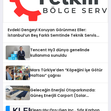
Evdeki Dengeyi Koruyan Görünmez Eller:
İstanbul’un Beş Farklı Semtinde Teknik Servis
Gerçeği
Tencent Hy3 dünya genelinde
kullanıma sunuldu
Mars Türkiye’den “Köpeğini İşe Götür
Haftası” çağrısı
Geleceğin Enerjisi Otoparkınızda:
Güneş Enerjili Carport (Solar
Otopark) Nedir?
Kleen-Hy-Dro-Gen Inc., Sıfır Karbon