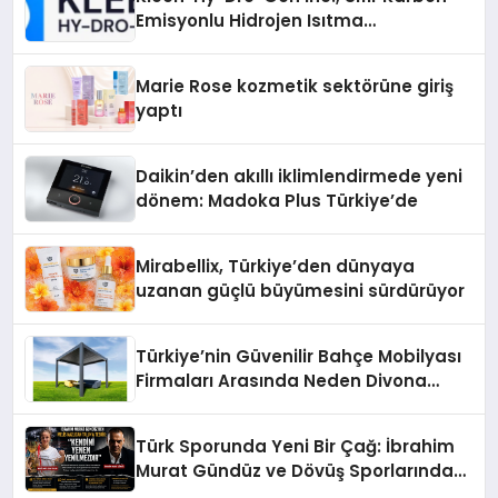
Emisyonlu Hidrojen Isıtma
Teknolojisinde ISO ve TSSA
Düzenleyici Onaylarını Aldı
Marie Rose kozmetik sektörüne giriş
yaptı
Daikin’den akıllı iklimlendirmede yeni
dönem: Madoka Plus Türkiye’de
Mirabellix, Türkiye’den dünyaya
uzanan güçlü büyümesini sürdürüyor
Türkiye’nin Güvenilir Bahçe Mobilyası
Firmaları Arasında Neden Divona
Home Tercih Ediliyor?
Türk Sporunda Yeni Bir Çağ: İbrahim
Murat Gündüz ve Dövüş Sporlarında
Radikal Devrim