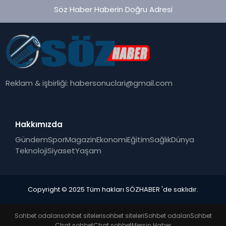
Söz Haber Haberin Doğru Adresi
Reklam & işbirliği:
habersonuclari@gmail.com
Hakkımızda
Gündem
Spor
Magazin
Ekonomi
Eğitim
Sağlık
Dünya
Teknoloji
Siyaset
Yaşam
Copyright © 2025 Tüm hakları SÖZHABER 'de saklıdır.
Sohbet odaları
sohbet siteleri
sohbet siteleri
Sohbet odaları
Sohbet
Chat sohbet
Chat sohbet
Mersin Haber