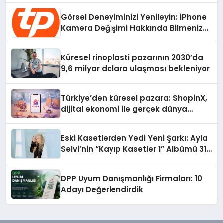
Görsel Deneyiminizi Yenileyin: iPhone
Kamera Değişimi Hakkında Bilmeniz
Gerekenler
Küresel rinoplasti pazarının 2030’da
9,6 milyar dolara ulaşması bekleniyor
Türkiye’den küresel pazara: ShopinX,
dijital ekonomi ile gerçek dünya
alışverişini bir araya getirmeyi
hedefliyor
Eski Kasetlerden Yedi Yeni Şarkı: Ayla
Selvi’nin “Kayıp Kasetler 1” Albümü 31
Temmuz’da Çıktı
DPP Uyum Danışmanlığı Firmaları: 10
Adayı Değerlendirdik