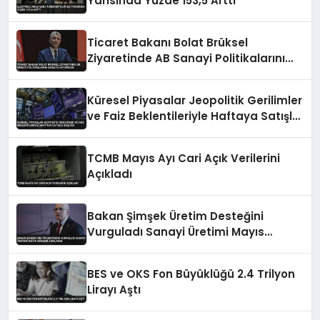
Yarısında Yüzde 153,5 Arttı
Ticaret Bakanı Bolat Brüksel
Ziyaretinde AB Sanayi Politikalarını
Masaya Yatıracak
Küresel Piyasalar Jeopolitik Gerilimler
ve Faiz Beklentileriyle Haftaya Satışla
Başladı
TCMB Mayıs Ayı Cari Açık Verilerini
Açıkladı
Bakan Şimşek Üretim Desteğini
Vurguladı Sanayi Üretimi Mayıs
Verileri Açıklandı
BES ve OKS Fon Büyüklüğü 2.4 Trilyon
Lirayı Aştı