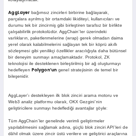
AggLayer
bağımsız zincirleri birbirine bağlayarak,
parçalara ayrılmış bir ortamdaki likiditeyi, kullanıcıları ve
durumu tek bir zincirmiş gibi birleştiren tarafsız bir birlikte
çalışabilirlik protokolüdür. AggChain
ler üzerindeki
’
varlıkların, paketlenmelerine (wrap) gerek olmadan daima
yerel olarak kalabilmelerini sağlayan tek bir k
ö
prü akıllı
s
ö
zleşmesi gibi yenilikçi
ö
zellikler aracılığıyla daha bütünsel
bir deneyim sunmayı amaçlamaktadır. Protokol, ZK
teknolojisi ile desteklenen birleştirilmiş bir ağ oluşturmayı
Polygon
’
un
hedefleyen
genel stratejisinin de temel bir
bileşenidir.
AggLayer
’ı destekleyen ilk blok zinciri arama motoru ve
Web3 analiz platformu olarak, OKX Gezgini
nin
’
geliştiricilere sunmayı hedeflediği avantajlar şöyle:
Tü
m AggChain
ler genelinde verimli geliştirmeler
’
yapılabilmesini sağlamak adına, güçlü blok zinciri API
leri de
’
dâhil olmak üzere zincir üstü verilere ve geliştirici araçlarına