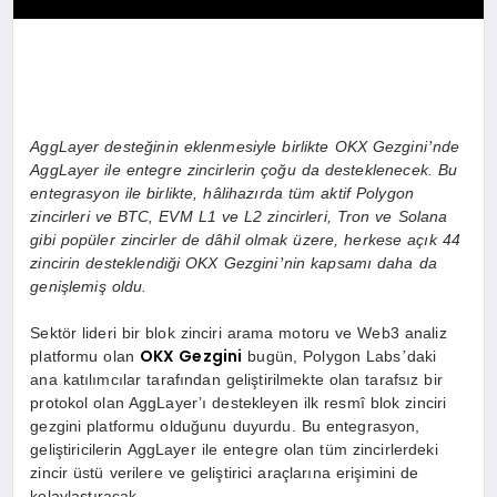
AggLayer deste
ğinin eklenmesiyle birlikte OKX Gezgini
nde
’
AggLayer ile entegre zincirlerin çoğu da desteklenecek. Bu
entegrasyon ile birlikte, hâlihazırda tüm aktif Polygon
zincirleri ve BTC, EVM L1 ve L2 zincirleri, Tron ve Solana
gibi popüler zincirler de dâhil olmak üzere, herkese açık 44
zincirin desteklendiği OKX Gezgini
nin kapsamı daha da
’
genişlemiş oldu.
Sekt
ö
r lideri bir blok zinciri arama motoru ve Web3 analiz
OKX Gezgini
platformu olan
bugün, Polygon Labs
daki
’
ana katılımcılar tarafından geliştirilmekte olan tarafsız bir
protokol olan AggLayer’ı destekleyen ilk resmî blok zinciri
gezgini platformu olduğunu duyurdu. Bu entegrasyon,
geliştiricilerin AggLayer ile entegre olan tüm zincirlerdeki
zincir üstü verilere ve geliştirici araçlarına erişimini de
kolaylaştıracak.