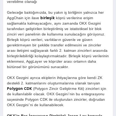
verebilme olanağı
Geleceğe baktığımızda, bu yakın iş birliğinin yalnızca her
birleşik
AggChain için ilave
k
ö
prü verilerine erişim
sağlamakla kalmayacağını, aynı zamanda OKX Gezgini
tarafından geliştirilen birleştirilmiş ve istatistiksel bir blok
zinciri veri panelinin de kullanıma sunulacağını g
ö
rüyoruz.
Birleşik k
ö
prü verileri, varlıkların güvenle ve güven
gerektirmeyen bir şekilde transfer edilmesini ve zincirler
arası iletişimi sağlayarak farklı 2. katman zincirleri arasında
birleştirilebilirliği kolaylaştırmaktadır. Birleşik k
ö
prü verilerinin
eklenmesi, AggLayer ve k
ö
prüler arası ortamın daha
bütünsel bir g
ö
rünümünü sunacaktır.
OKX Gezgini ayrıca ekiplerin ihtiyaçlarına g
ö
re kendi ZK
destekli 2. katmanlarını oluşturmalarına olanak tanıyan
Polygon CDK
(Polygon Zincir Geliştirme Kiti) zincirleri için
de kullanılabilir olacak. OKX Gezgini
nin bu entegrasyonu
’
sayesinde Polygon CDK ile oluşturulan zincirler, doğrudan
OKX Gezgini
ni de kullanabilecek.
’
OKX
in Ba
ş İnovasyon Direkt
ö
rü Jason Lau konuyla
’