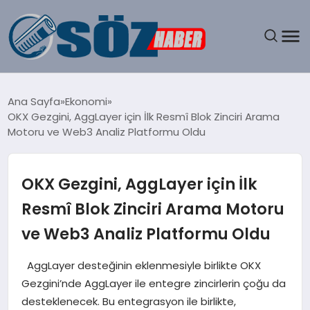
GÜNDEM
Ana Sayfa
Ekonomi
OKX Gezgini, AggLayer için İlk Resmî Blok Zinciri Arama
SPOR
Motoru ve Web3 Analiz Platformu Oldu
MAGAZIN
OKX Gezgini, AggLayer için İlk
EKONOMI
Resmî Blok Zinciri Arama Motoru
ve Web3 Analiz Platformu Oldu
EĞITIM
AggLayer desteğinin eklenmesiyle birlikte OKX
SAĞLIK
Gezgini’nde AggLayer ile entegre zincirlerin çoğu da
desteklenecek. Bu entegrasyon ile birlikte,
DÜNYA