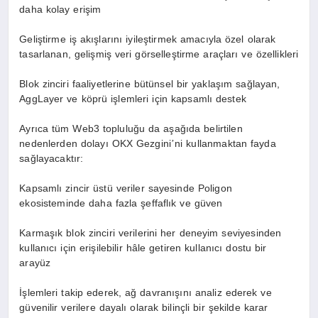
daha kolay erişim
Geliştirme iş akışlarını iyileştirmek amacıyla
ö
zel olarak
tasarlanan, gelişmiş veri g
ö
rselleştirme araçları
ve
ö
zellikleri
Blok zinciri faaliyetlerine bütünsel bir yaklaşım sağlayan,
AggLayer ve k
ö
prü işlemleri için kapsamlı destek
Ayrıca tüm Web3 topluluğu da aşağıda belirtilen
nedenlerden dolayı OKX Gezgini
ni kullanmaktan fayda
’
sağlayacaktır:
Kapsamlı zincir üstü veriler sayesinde Poligon
ekosisteminde daha fazla şeffaflık ve güven
Karma
şık blok zinciri verilerini her deneyim seviyesinden
kullanıcı için erişilebilir hâle getiren kullanıcı dostu bir
arayüz
İşlemleri takip ederek, ağ davranışını analiz ederek ve
güvenilir verilere dayalı olarak bilinçli bir şekilde karar