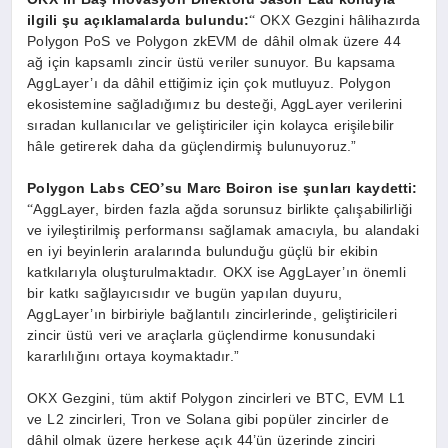
ilgili şu açıklamalarda bulundu:
OKX Gezgini hâlihazırda
“
Polygon PoS ve Polygon zkEVM de dâhil olmak üzere 44
ağ için kapsamlı zincir üstü veriler sunuyor. Bu kapsama
AggLayer’ı
da d
âhil ettiğimiz için çok mutluyuz. Polygon
ekosistemine sağladığımız bu desteği, AggLayer verilerini
sıradan kullanıcılar ve geliştiriciler için kolayca erişilebilir
hâle getirerek daha da güçlendirmiş bulunuyoruz.”
Polygon Labs CEO
su Marc Boiron ise şunları kaydetti:
’
AggLayer, birden fazla ağda sorunsuz birlikte çalışabilirliği
“
ve iyileştirilmiş performansı sağlamak amacıyla, bu alandaki
en iyi beyinlerin aralarında bulunduğ
u g
üçlü bir ekibin
katkılarıyla oluşturulmaktadır. OKX ise AggLayer’ın
ö
nemli
bir katkı sağ
lay
ıcısıdır ve bugün yapılan duyuru,
AggLayer’ın birbiriyle bağlantılı zincirlerinde, geliştiricileri
zincir üstü veri ve araçlarla güçlendirme konusundaki
kararlılığını ortaya koymaktadır.”
OKX Gezgini, tüm aktif Polygon zincirleri ve BTC, EVM L1
ve L2 zincirleri, Tron ve Solana gibi popüler zincirler de
dâhil olmak üzere herkese açık 44’ün üzerinde zinciri