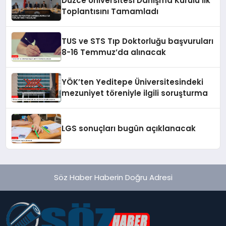
Düzce Üniversitesi Danışma Kurulu İlk
Toplantısını Tamamladı
TUS ve STS Tıp Doktorluğu başvuruları
8-16 Temmuz’da alınacak
YÖK’ten Yeditepe Üniversitesindeki
mezuniyet töreniyle ilgili soruşturma
LGS sonuçları bugün açıklanacak
Söz Haber Haberin Doğru Adresi