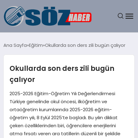
GÜNDEM
Ana Sayfa
Eğitim
Okullarda son ders zili bugün çalıyor
SPOR
Okullarda son ders zili bugün
MAGAZIN
çalıyor
EKONOMI
2025-2026 Eğitim-Öğretim Yılı Değerlendirmesi
Türkiye genelinde okul öncesi, ilköğretim ve
EĞITIM
ortaöğretim kurumlarında 2025-2026 eğitim-
öğretim yılı, 8 Eylül 2025’te başladı. Bu yılın dikkat
SAĞLIK
çeken özelliklerinden biri, öğrencilere enerjilerini
atma fırsatı veren ara tatillerin düzenli bir şekilde
DÜNYA