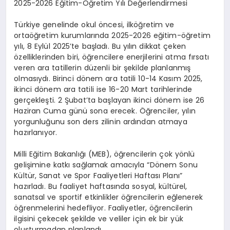
2025-2026 Eğitim-Öğretim Yılı Değerlendirmesi
Türkiye genelinde okul öncesi, ilköğretim ve
ortaöğretim kurumlarında 2025-2026 eğitim-öğretim
yılı, 8 Eylül 2025’te başladı. Bu yılın dikkat çeken
özelliklerinden biri, öğrencilere enerjilerini atma fırsatı
veren ara tatillerin düzenli bir şekilde planlanmış
olmasıydı. Birinci dönem ara tatili 10-14 Kasım 2025,
ikinci dönem ara tatili ise 16-20 Mart tarihlerinde
gerçekleşti. 2 Şubat’ta başlayan ikinci dönem ise 26
Haziran Cuma günü sona erecek. Öğrenciler, yılın
yorgunluğunu son ders zilinin ardından atmaya
hazırlanıyor.
Milli Eğitim Bakanlığı (MEB), öğrencilerin çok yönlü
gelişimine katkı sağlamak amacıyla “Dönem Sonu
Kültür, Sanat ve Spor Faaliyetleri Haftası Planı”
hazırladı. Bu faaliyet haftasında sosyal, kültürel,
sanatsal ve sportif etkinlikler öğrencilerin eğlenerek
öğrenmelerini hedefliyor. Faaliyetler, öğrencilerin
ilgisini çekecek şekilde ve veliler için ek bir yük
oluşturmadan planlandı.