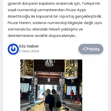
gizemli dünyanın kapılarını aralamak için, Türkiye’nin
sayılı numeroloji uzmanlarından Firuze Ayşe
TEKNOLOJI
Alaettinoğlu ile kapsamlı bir röportaj gerçekleştirdik.
Firuze Hanım, sadece numeroloji bilgisiyle değil, aynı
SIYASET
zamanda bu alandaki felsefi yaklaşımı ve
derinlemesine analitik düşünceleriyle…
YAŞAM
Söz Haber
Paylaş
17 Ekim 2024