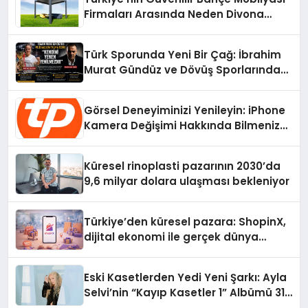
Firmaları Arasında Neden Divona
Home Tercih Ediliyor?
Türk Sporunda Yeni Bir Çağ: İbrahim
Murat Gündüz ve Dövüş Sporlarında
Radikal Devrim
Görsel Deneyiminizi Yenileyin: iPhone
Kamera Değişimi Hakkında Bilmeniz
Gerekenler
Küresel rinoplasti pazarının 2030’da
9,6 milyar dolara ulaşması bekleniyor
Türkiye’den küresel pazara: ShopinX,
dijital ekonomi ile gerçek dünya
alışverişini bir araya getirmeyi
hedefliyor
Eski Kasetlerden Yedi Yeni Şarkı: Ayla
Selvi’nin “Kayıp Kasetler 1” Albümü 31
Temmuz’da Çıktı