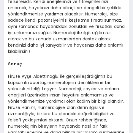
felsefesidir. Kendi enerjilerinizi ve titreşimlerinizi
anlamak, hayatınızı daha bilinçli ve dengeli bir şekilde
yönlendirmenize yardımcı olacaktır. Numeroloji, size
sadece kendi potansiyelinizi keşfetme fırsatı sunmaz,
aynı zamanda hayatınızdaki zorlukları ve fırsatları daha
iyi anlamanızı sağlar. Numeroloji ile ilgili eğitimler
alarak ve bu konuda uzmanlardan destek alarak,
kendinizi daha iyi tanıyabilir ve hayatınızı daha anlamlı
kılabilirsiniz.
Sonuç
Firuze Ayşe Alaettinoğlu ile gerçekleştirdiğimiz bu
kapsamlı röportaj, numerolojinin derinliklerine bir
yolculuk niteliği taşıyor. Numeroloji, sayılar ve onların
enerjileri üzerinden insan hayatını anlamamıza ve
yönlendirmemize yardımcı olan kadim bir bilgi alanıdır.
Firuze Hanım, numerolojiye olan derin ilgisi ve
uzmanlığıyla, bizlere bu alandaki değerli bilgileri ve
felsefi yaklaşımları aktardı. Onun rehberliğinde,
numerolojinin bireylerin hayatında nasıl bir fark
yaratabileceğini ve daha bilinçli bir yaşam sürmelerine