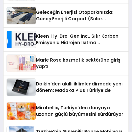
Geleceğin Enerjisi Otoparkınızda:
Güneş Enerjili Carport (Solar
Otopark) Nedir?
Kleen-Hy-Dro-Gen Inc., Sıfır Karbon
Emisyonlu Hidrojen Isıtma
Teknolojisinde ISO ve TSSA
Düzenleyici Onaylarını Aldı
Marie Rose kozmetik sektörüne giriş
yaptı
Daikin’den akıllı iklimlendirmede yeni
dönem: Madoka Plus Türkiye’de
Mirabellix, Türkiye’den dünyaya
uzanan güçlü büyümesini sürdürüyor
Türkiye’nin Güvenilir Bahçe Mobilyası