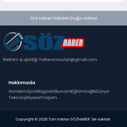
Söz Haber Haberin Doğru Adresi
Reklam & işbirliği:
habersonuclari@gmail.com
Hakkımızda
Gündem
Spor
Magazin
Ekonomi
Eğitim
Sağlık
Dünya
Teknoloji
Siyaset
Yaşam
Copyright © 2025 Tüm hakları SÖZHABER 'de saklıdır.