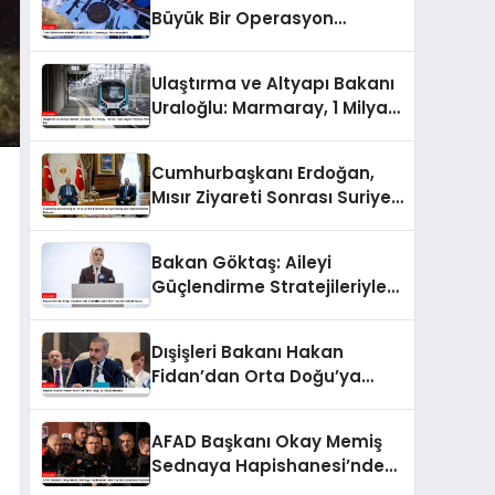
Büyük Bir Operasyon
Gerçekleştirdi
Ulaştırma ve Altyapı Bakanı
Uraloğlu: Marmaray, 1 Milyar
226 Milyon Yolcuya Hizmet
Etti
Cumhurbaşkanı Erdoğan,
Mısır Ziyareti Sonrası Suriye
Konusunda Açıklamalarda
Bulundu
Bakan Göktaş: Aileyi
Güçlendirme Stratejileriyle
Nüfus Yapısını Destekliyoruz
Dışişleri Bakanı Hakan
Fidan’dan Orta Doğu’ya
Güçlü Mesajlar
AFAD Başkanı Okay Memiş
Sednaya Hapishanesi’nde
Yapılan Çalışmaları Açıkladı