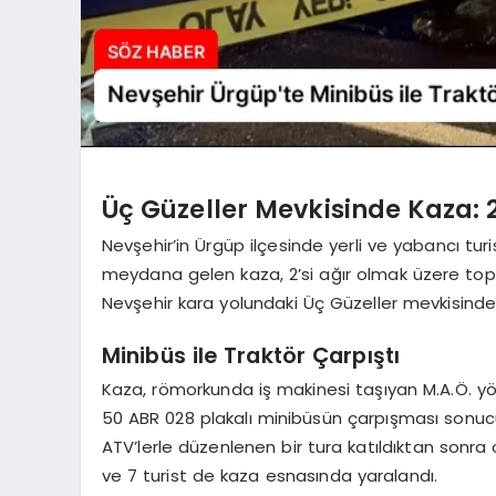
Üç Güzeller Mevkisinde Kaza: 2’
Nevşehir’in Ürgüp ilçesinde yerli ve yabancı tur
meydana gelen kaza, 2’si ağır olmak üzere top
Nevşehir kara yolundaki Üç Güzeller mevkisinde g
Minibüs ile Traktör Çarpıştı
Kaza, römorkunda iş makinesi taşıyan M.A.Ö. yön
50 ABR 028 plakalı minibüsün çarpışması sonuc
ATV’lerle düzenlenen bir tura katıldıktan sonra
ve 7 turist de kaza esnasında yaralandı.