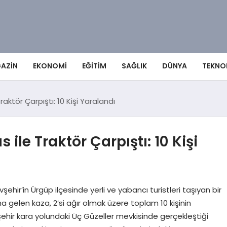
AZIN
EKONOMI
EĞITIM
SAĞLIK
DÜNYA
TEKNO
aktör Çarpıştı: 10 Kişi Yaralandı
ile Traktör Çarpıştı: 10 Kişi
şehir’in Ürgüp ilçesinde yerli ve yabancı turistleri taşıyan bir
gelen kaza, 2’si ağır olmak üzere toplam 10 kişinin
hir kara yolundaki Üç Güzeller mevkisinde gerçekleştiği