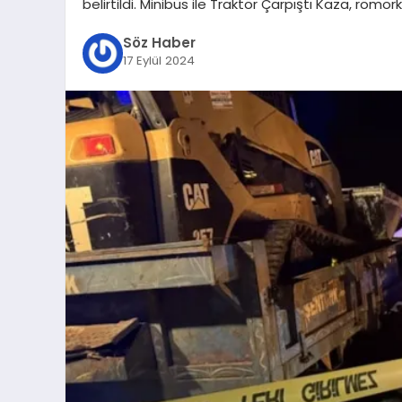
belirtildi. Minibüs ile Traktör Çarpıştı Kaza, röm
Söz Haber
17 Eylül 2024