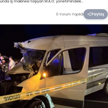
orkunda iş makinesi taşıyan M.A.Ö. yönetimindeki…
0 Yorum Yapıldı
Paylaş