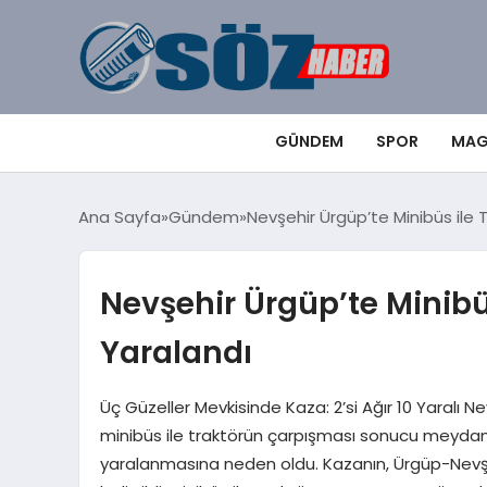
GÜNDEM
SPOR
MAG
Ana Sayfa
Gündem
Nevşehir Ürgüp’te Minibüs ile Tr
Nevşehir Ürgüp’te Minibüs 
Yaralandı
Üç Güzeller Mevkisinde Kaza: 2’si Ağır 10 Yaralı Nev
minibüs ile traktörün çarpışması sonucu meydana 
yaralanmasına neden oldu. Kazanın, Ürgüp-Nevşe