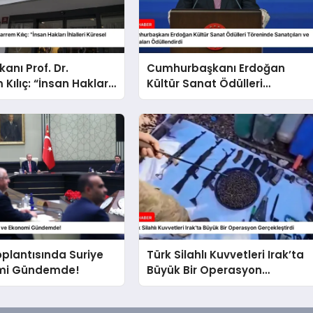
anı Prof. Dr.
Cumhurbaşkanı Erdoğan
Kılıç: “İnsan Hakları
Kültür Sanat Ödülleri
Küresel Sorun”
Töreninde Sanatçıları ve
Hocaları Ödüllendirdi
plantısında Suriye
Türk Silahlı Kuvvetleri Irak’ta
mi Gündemde!
Büyük Bir Operasyon
Gerçekleştirdi