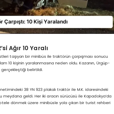
si Ağır 10 Yaralı
istleri taşıyan bir minibüs ile traktörün çarpışması sonucu
lam 10 kişinin yaralanmasına neden oldu. Kazanın, Ürgüp-
erçekleştiği belirtildi.
etimindeki 38 YN 923 plakalı traktör ile M.K. idaresindeki
u meydana geldi. Her iki aracın sürücüsü ile Kapadokya’da
 otele dönmek üzere minibüsle yola çıkan bir turist rehberi