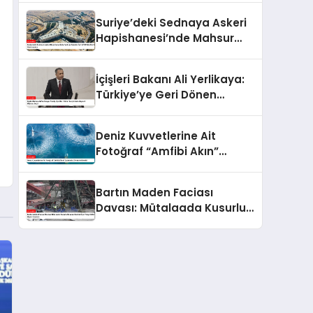
Suriye’deki Sednaya Askeri
Hapishanesi’nde Mahsur
Kalanlar İçin AFAD’dan
Kurtarma Operasyonu
İçişleri Bakanı Ali Yerlikaya:
Türkiye’ye Geri Dönen
Suriyelilerin Sayısı 2 Milyonu
Geçti
Deniz Kuvvetlerine Ait
Fotoğraf “Amfibi Akın”
Oylamada Zirveye Yükseldi
Bartın Maden Faciası
Davası: Mütalaada Kusurlu
Bulunan Sanıklar İçin Talep
Edilen Hapis Cezaları