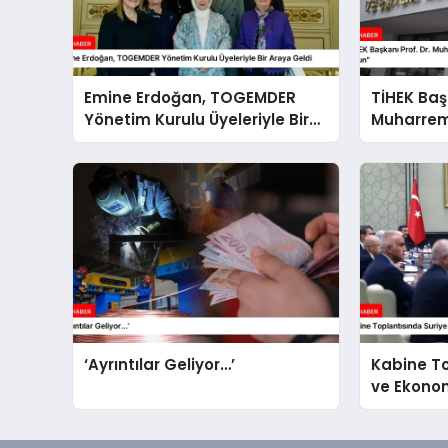
Emine Erdoğan, TOGEMDER
TİHEK Başk
Yönetim Kurulu Üyeleriyle Bir
Muharrem 
Araya Geldi
İhlalleri 
‘Ayrıntılar Geliyor…’
Kabine To
ve Ekono