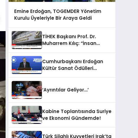
Emine Erdoğan, TOGEMDER Yönetim
Kurulu Üyeleriyle Bir Araya Geldi
TİHEK Başkanı Prof. Dr.
Muharrem Kılıç: “İnsan
Hakları İhlalleri Küresel
Sorun”
Cumhurbaşkanı Erdoğan
Kültür Sanat Ödülleri
Töreninde Sanatçıları ve
Hocaları Ödüllendirdi
‘Ayrıntılar Geliyor…’
Kabine Toplantısında Suriye
ve Ekonomi Gündemde!
Türk Silahlı Kuvvetleri Irak’ta