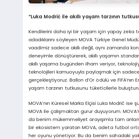
“
Luka Modri
ć
ile ak
ı
ll
ı
ya
ş
am tarz
ı
n
ı
n tutkus
Kendilerini daha iyi bir yaşam için yapay zeka 
adadıklarını söyleyen MOVA Türkiye Genel Müdür
vaadimiz sadece akıllı değil, aynı zamanda kon
deneyimle dönüştürerek, akıllı yaşamın standar
akıllı yaşama bugünden ilham veriyor, teknoloji
teknolojileri kamuoyuyla paylaşmak için sadece fu
gerçekleştiyoruz. Ballon d’Or ödülü ve FIFA’nın En
yaşam tarzının tutkusunu tüketicilerle buluştu
MOVA’nın Küresel Marka Elçisi Luka Modrić ise şu 
MOVA ile çalışmaktan gurur duyuyorum. MOVA’nın
da benim mükemmeliyet arayışımla tam anlamıy
bir ekosistem yaratan MOVA, adeta futbol orta
her oyunu yönetiyor. Bu da benim sahadaki yak