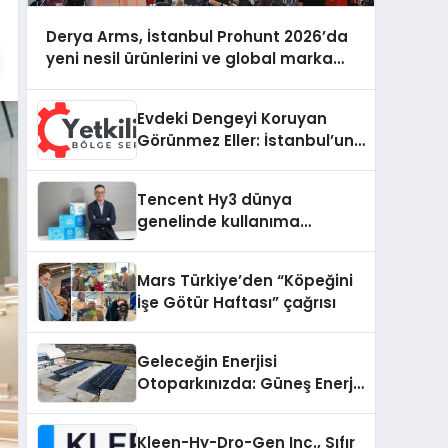
Derya Arms, İstanbul Prohunt 2026’da
yeni nesil ürünlerini ve global marka
vizyonunu sergiledi
Evdeki Dengeyi Koruyan
Görünmez Eller: İstanbul’un
Beş Farklı Semtinde Teknik
Servis Gerçeği
Tencent Hy3 dünya
genelinde kullanıma
sunuldu
Mars Türkiye’den “Köpeğini
İşe Götür Haftası” çağrısı
Geleceğin Enerjisi
Otoparkınızda: Güneş Enerjili
Carport (Solar Otopark)
Nedir?
Kleen-Hy-Dro-Gen Inc., Sıfır