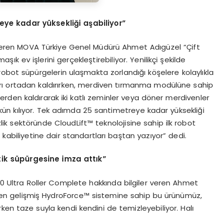
eye kadar y
ü
ksekli
ğ
i a
ş
abiliyor
”
gi veren MOVA Türkiye Genel Müdürü Ahmet Adıgüzel “Çift
şık ev işlerini gerçekleştirebiliyor. Yenilikçi şekilde
obot süpürgelerin ulaşmakta zorlandığı köşelere kolaylıkla
arı ortadan kaldırırken, merdiven tırmanma modülüne sahip
yerden kaldırarak iki katlı zeminler veya döner merdivenler
ün kılıyor. Tek adımda 25 santimetreye kadar yüksekliği
lik sektöründe CloudLift™ teknolojisine sahip ilk robot
kabiliyetine dair standartları baştan yazıyor” dedi.
tik s
ü
p
ü
rgesine imza att
ı
k
”
 Ultra Roller Complete hakkında bilgiler veren Ahmet
nen gelişmiş HydroForce™ sistemine sahip bu ürünümüz,
rken taze suyla kendi kendini de temizleyebiliyor. Halı