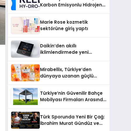
Karbon Emisyonlu Hidrojen
Isıtma Teknolojisinde ISO ve
TSSA Düzenleyici Onaylarını
Marie Rose kozmetik
Aldı
sektörüne giriş yaptı
Daikin’den akıllı
iklimlendirmede yeni
dönem: Madoka Plus
Türkiye’de
Mirabellix, Türkiye’den
dünyaya uzanan güçlü
büyümesini sürdürüyor
Türkiye’nin Güvenilir Bahçe
Mobilyası Firmaları Arasında
Neden Divona Home Tercih
Ediliyor?
Türk Sporunda Yeni Bir Çağ:
İbrahim Murat Gündüz ve
Dövüş Sporlarında Radikal