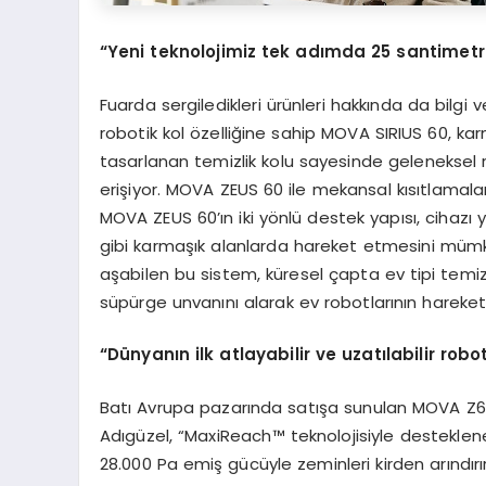
“
Yeni teknolojimiz tek ad
ı
mda 25 santimetr
Fuarda sergiledikleri ürünleri hakkında da bil
robotik kol özelliğine sahip MOVA SIRIUS 60, karma
tasarlanan temizlik kolu sayesinde geleneksel r
erişiyor. MOVA ZEUS 60 ile mekansal kısıtlamal
MOVA ZEUS 60’ın iki yönlü destek yapısı, cihazı 
gibi karmaşık alanlarda hareket etmesini mümk
aşabilen bu sistem, küresel çapta ev tipi temiz
süpürge unvanını alarak ev robotlarının hareket 
“
D
ü
nyan
ı
n ilk atlayabilir ve uzat
ı
labilir robo
Batı Avrupa pazarında satışa sunulan MOVA Z60
Adıgüzel, “MaxiReach™ teknolojisiyle destekle
28.000 Pa emiş gücüyle zeminleri kirden arındırı