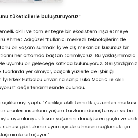
unu t
ü
keticilerle bulu
ş
turuyoruz
”
temelli, akıllı ve tam entegre bir ekosistem inşa etmeye
ü Ahmet Adıgüzel “Kullanıcı merkezli teknolojilerimizle
forlu bir yaşam sunmak. İç ve dış mekanları kusursuz bir
tlarını her ortamda baştan tanımlıyoruz. Bu yaklaşımımızla
yle uyumlu bir geleceğe katkıda bulunuyoruz. Geliştirdiğimiz
arlarda yer almıyor, başarılı yüzlerle de işbirliği
 İyi Erkek Futbolcu unvanına sahip Luka Modrić ile akıllı
ruyoruz” değerlendirmesinde bulundu.
açıklamayı yaptı: “Yenilikçi akıllı temizlik çözümleri markası
 ürünleri insanların yaşam tarzlarını dönüştürüyor ve bu
la uyumlanıyor. İnsan yaşamını dönüştüren güçlü ve akıllı
 sahası gibi takımın uyum içinde olmasını sağlamak için
laşımımla örtüşüyor.”