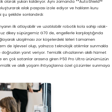
ik olarak yukarı kaldırıyor. Aynı zamanda **AutoShield™
luşturarak ıslak paspası izole ediyor ve halıların kuru
i şu şekilde sonlandırdı:
yanın ilk atlayabilir ve uzatılabilir robotik kola sahip ıslak-
osuz dikey süpürgemiz G70 de, engellerle karşılaştığında
layarak ulaşılması zor köşelerdeki kirleri tamamen
m de işlevsel olup, yalnızca teknolojik atılımlar sunmakla
le doğrudan yanıt veriyor. Temizlik cihazlarının akıllı hizmet
de en çok satanlar arasına giren P50 Pro Ultra ürünümüzün
temizlik ve akıllı yaşam ihtiyaçlarına özel çözümler sunmaya