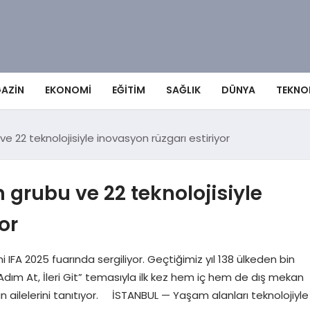
AZIN
EKONOMI
EĞITIM
SAĞLIK
DÜNYA
TEKNO
e 22 teknolojisiyle inovasyon rüzgarı estiriyor
 grubu ve 22 teknolojisiyle
or
ini IFA 2025 fuarında sergiliyor. Geçtiğimiz yıl 138 ülkeden bin
“Adım At, İleri Git” temasıyla ilk kez hem iç hem de dış mekan
 ailelerini tanıtıyor. İSTANBUL — Yaşam alanları teknolojiyle