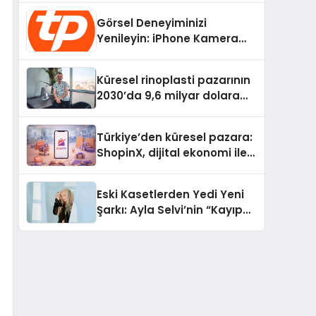
Devrim
Görsel Deneyiminizi
Yenileyin: iPhone Kamera
Değişimi Hakkında Bilmeniz
Gerekenler
Küresel rinoplasti pazarının
2030’da 9,6 milyar dolara
ulaşması bekleniyor
Türkiye’den küresel pazara:
ShopinX, dijital ekonomi ile
gerçek dünya alışverişini bir
araya getirmeyi hedefliyor
Eski Kasetlerden Yedi Yeni
Şarkı: Ayla Selvi’nin “Kayıp
Kasetler 1” Albümü 31
Temmuz’da Çıktı