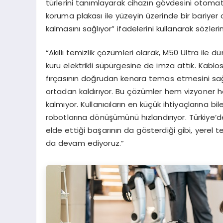
türlerini tanımlayarak cihazın gövdesini otomat
koruma plakası ile yüzeyin üzerinde bir bariyer o
kalmasını sağlıyor” ifadelerini kullanarak sözlerin
“Akıllı temizlik çözümleri olarak, M50 Ultra ile dün
kuru elektrikli süpürgesine de imza attık. Kabl
fırçasının doğrudan kenara temas etmesini sağ
ortadan kaldırıyor. Bu çözümler hem vizyoner he
kalmıyor. Kullanıcıların en küçük ihtiyaçlarına bi
robotlarına dönüşümünü hızlandırıyor. Türkiye’
elde ettiği başarının da gösterdiği gibi, yerel 
da devam ediyoruz.”