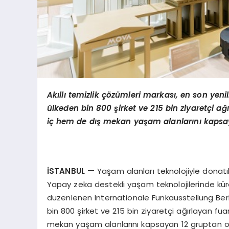
Ak
ı
ll
ı
temizlik
çö
z
ü
mleri markas
ı
, en son yenil
ü
lkeden bin 800
ş
irket ve 215 bin ziyaret
ç
i a
ğı
i
ç
hem de d
ış
mekan ya
ş
am alanlar
ı
n
ı
kapsa
İ
STANBUL
—
Yaşam alanları teknolojiyle donatı
Yapay zeka destekli yaşam teknolojilerinde küres
düzenlenen Internationale Funkausstellung Berlin
bin 800 şirket ve 215 bin ziyaretçi ağırlayan fua
mekan yaşam alanlarını kapsayan 12 gruptan oluşa