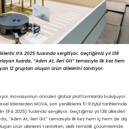
iklerini IFA 2025 fuar
ı
nda sergiliyor. Ge
ç
ti
ğ
imiz y
ı
l 138
rlayan fuarda,
“
Ad
ı
m At,
İ
leri Git
”
temas
ı
yla ilk kez hem
yan 12 gruptan olu
ş
an
ü
r
ü
n ailelerini tan
ı
t
ı
yor.
lıyor, inovasyonun öncüleri global platformlarda buluşuyor.
el liderlerden MOVA, son yeniliklerini 5-9 Eylül tarihlerinde
 (IFA 2025) fuarında sergiliyor. Geçtiğimiz yıl 138 ülkeden
rda, “Adım At, İleri Git” temasıyla ilk kez hem iç hem de dış
n ürün ailelerini tanıtırken; akıllı temizlik çözümlerinde