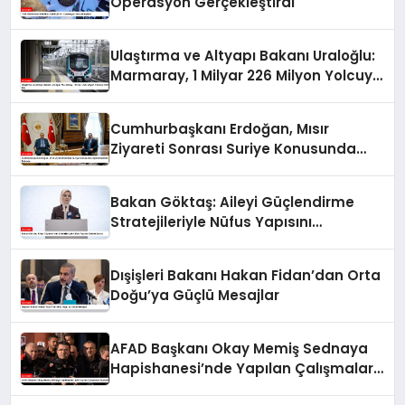
Operasyon Gerçekleştirdi
Ulaştırma ve Altyapı Bakanı Uraloğlu:
Marmaray, 1 Milyar 226 Milyon Yolcuya
Hizmet Etti
Cumhurbaşkanı Erdoğan, Mısır
Ziyareti Sonrası Suriye Konusunda
Açıklamalarda Bulundu
Bakan Göktaş: Aileyi Güçlendirme
Stratejileriyle Nüfus Yapısını
Destekliyoruz
Dışişleri Bakanı Hakan Fidan’dan Orta
Doğu’ya Güçlü Mesajlar
AFAD Başkanı Okay Memiş Sednaya
Hapishanesi’nde Yapılan Çalışmaları
Açıkladı