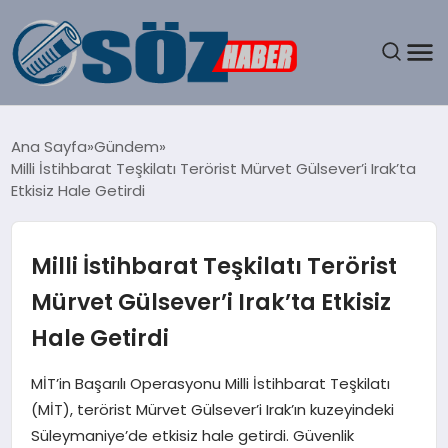
GÜNDEM
Ana Sayfa
Gündem
Milli İstihbarat Teşkilatı Terörist Mürvet Gülsever’i Irak’ta
SPOR
Etkisiz Hale Getirdi
MAGAZIN
Milli İstihbarat Teşkilatı Terörist
EKONOMI
Mürvet Gülsever’i Irak’ta Etkisiz
Hale Getirdi
EĞITIM
MİT’in Başarılı Operasyonu Milli İstihbarat Teşkilatı
SAĞLIK
(MİT), terörist Mürvet Gülsever’i Irak’ın kuzeyindeki
Süleymaniye’de etkisiz hale getirdi. Güvenlik
DÜNYA