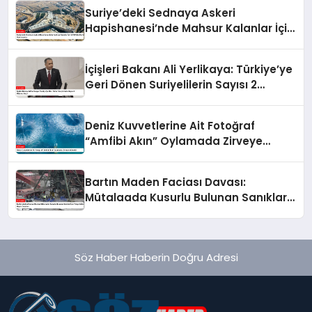
Suriye’deki Sednaya Askeri
Hapishanesi’nde Mahsur Kalanlar İçin
AFAD’dan Kurtarma Operasyonu
İçişleri Bakanı Ali Yerlikaya: Türkiye’ye
Geri Dönen Suriyelilerin Sayısı 2
Milyonu Geçti
Deniz Kuvvetlerine Ait Fotoğraf
“Amfibi Akın” Oylamada Zirveye
Yükseldi
Bartın Maden Faciası Davası:
Mütalaada Kusurlu Bulunan Sanıklar
İçin Talep Edilen Hapis Cezaları
Söz Haber Haberin Doğru Adresi