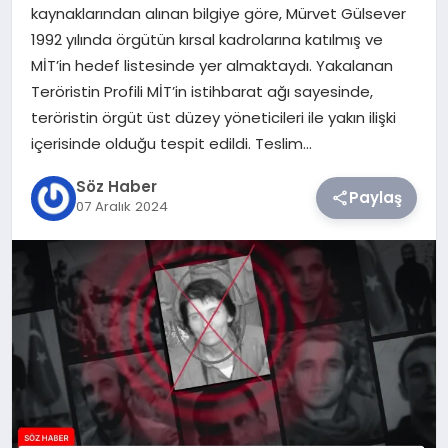
kaynaklarından alınan bilgiye göre, Mürvet Gülsever
1992 yılında örgütün kırsal kadrolarına katılmış ve
TEKNOLOJI
MİT’in hedef listesinde yer almaktaydı. Yakalanan
Teröristin Profili MİT’in istihbarat ağı sayesinde,
SIYASET
teröristin örgüt üst düzey yöneticileri ile yakın ilişki
içerisinde olduğu tespit edildi. Teslim…
YAŞAM
Söz Haber
Paylaş
07 Aralık 2024