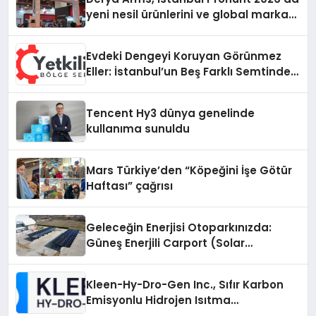
yeni nesil ürünlerini ve global marka
vizyonunu sergiledi
Evdeki Dengeyi Koruyan Görünmez
Eller: İstanbul’un Beş Farklı Semtinde
Teknik Servis Gerçeği
Tencent Hy3 dünya genelinde
kullanıma sunuldu
Mars Türkiye’den “Köpeğini İşe Götür
Haftası” çağrısı
Geleceğin Enerjisi Otoparkınızda:
Güneş Enerjili Carport (Solar
Otopark) Nedir?
Kleen-Hy-Dro-Gen Inc., Sıfır Karbon
Emisyonlu Hidrojen Isıtma
Teknolojisinde ISO ve TSSA