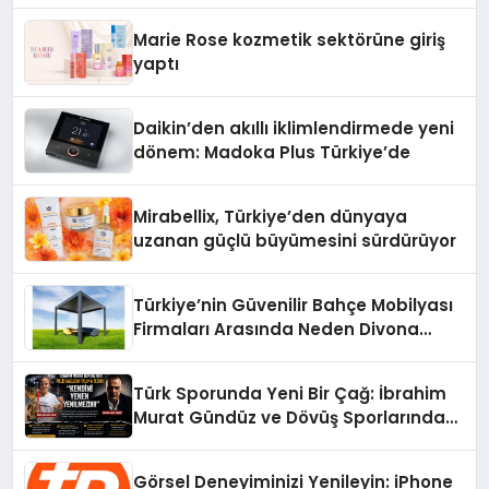
Düzenleyici Onaylarını Aldı
Marie Rose kozmetik sektörüne giriş
yaptı
Daikin’den akıllı iklimlendirmede yeni
dönem: Madoka Plus Türkiye’de
Mirabellix, Türkiye’den dünyaya
uzanan güçlü büyümesini sürdürüyor
Türkiye’nin Güvenilir Bahçe Mobilyası
Firmaları Arasında Neden Divona
Home Tercih Ediliyor?
Türk Sporunda Yeni Bir Çağ: İbrahim
Murat Gündüz ve Dövüş Sporlarında
Radikal Devrim
Görsel Deneyiminizi Yenileyin: iPhone