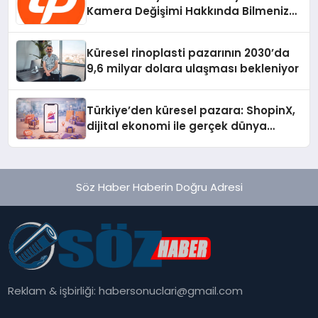
Kamera Değişimi Hakkında Bilmeniz
Gerekenler
Küresel rinoplasti pazarının 2030’da
9,6 milyar dolara ulaşması bekleniyor
Türkiye’den küresel pazara: ShopinX,
dijital ekonomi ile gerçek dünya
alışverişini bir araya getirmeyi
hedefliyor
Söz Haber Haberin Doğru Adresi
Reklam & işbirliği:
habersonuclari@gmail.com