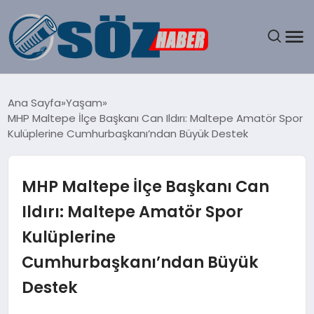
GÜNDEM
Ana Sayfa
Yaşam
MHP Maltepe İlçe Başkanı Can Ildırı: Maltepe Amatör Spor
SPOR
Kulüplerine Cumhurbaşkanı’ndan Büyük Destek
MAGAZIN
MHP Maltepe İlçe Başkanı Can
EKONOMI
Ildırı: Maltepe Amatör Spor
Kulüplerine
EĞITIM
Cumhurbaşkanı’ndan Büyük
SAĞLIK
Destek
DÜNYA