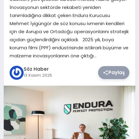
İnovasyonun sektörde rekabeti yeniden
TEKNOLOJI
tanımladığına dikkat çeken Endura Kurucusu
Mehmet İyigüngör de söz konusu ivmenin kendileri
SIYASET
için de Avrupa ve Ortadoğu operasyonlarını stratejik
açıdan güçlendirdiğini açıkladı. 2025 yılı, boya
YAŞAM
koruma filmi (PPF) endüstrisinde istikrarlı büyüme ve
malzeme inovasyonlarının öne çıktığı…
Söz Haber
Paylaş
13 Kasım 2025