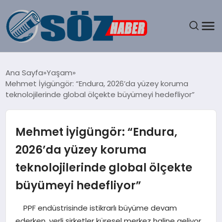
GÜNDEM
Ana Sayfa
Yaşam
Mehmet İyigüngör: “Endura, 2026’da yüzey koruma
SPOR
teknolojilerinde global ölçekte büyümeyi hedefliyor”
MAGAZIN
Mehmet İyigüngör: “Endura,
EKONOMI
2026’da yüzey koruma
teknolojilerinde global ölçekte
EĞITIM
büyümeyi hedefliyor”
SAĞLIK
PPF endüstrisinde istikrarlı büyüme devam
DÜNYA
ederken, yerli şirketler küresel merkez haline geliyor.