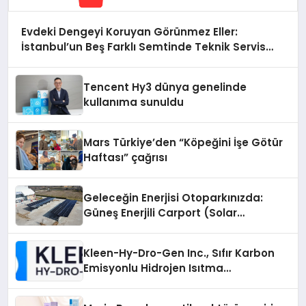
Evdeki Dengeyi Koruyan Görünmez Eller:
İstanbul’un Beş Farklı Semtinde Teknik Servis
Gerçeği
Tencent Hy3 dünya genelinde
kullanıma sunuldu
Mars Türkiye’den “Köpeğini İşe Götür
Haftası” çağrısı
Geleceğin Enerjisi Otoparkınızda:
Güneş Enerjili Carport (Solar
Otopark) Nedir?
Kleen-Hy-Dro-Gen Inc., Sıfır Karbon
Emisyonlu Hidrojen Isıtma
Teknolojisinde ISO ve TSSA
Düzenleyici Onaylarını Aldı