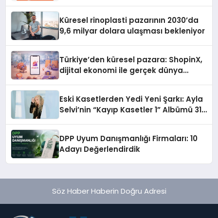
Gerekenler
Küresel rinoplasti pazarının 2030’da
9,6 milyar dolara ulaşması bekleniyor
Türkiye’den küresel pazara: ShopinX,
dijital ekonomi ile gerçek dünya
alışverişini bir araya getirmeyi
hedefliyor
Eski Kasetlerden Yedi Yeni Şarkı: Ayla
Selvi’nin “Kayıp Kasetler 1” Albümü 31
Temmuz’da Çıktı
DPP Uyum Danışmanlığı Firmaları: 10
Adayı Değerlendirdik
Söz Haber Haberin Doğru Adresi