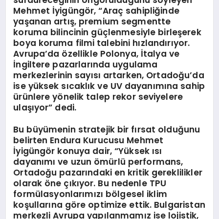
sürdüreceğinin öngörüldüğünü söyleyen
Mehmet İyigüngör, “Araç sahipliğinde
yaşanan artış, premium segmentte
koruma bilincinin güçlenmesiyle birleşerek
boya koruma filmi talebini hızlandırıyor.
Avrupa’da özellikle Polonya, İtalya ve
İngiltere pazarlarında uygulama
merkezlerinin sayısı artarken, Ortadoğu’da
ise yüksek sıcaklık ve UV dayanımına sahip
ürünlere yönelik talep rekor seviyelere
ulaşıyor” dedi.
Bu büyümenin stratejik bir fırsat olduğunu
belirten Endura Kurucusu Mehmet
İyigüngör konuya dair, “Yüksek ısı
dayanımı ve uzun ömürlü performans,
Ortadoğu pazarındaki en kritik gereklilikler
olarak öne çıkıyor. Bu nedenle TPU
formülasyonlarımızı bölgesel iklim
koşullarına göre optimize ettik. Bulgaristan
merkezli Avrupa yapılanmamız ise lojistik,