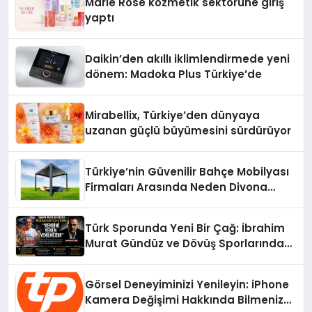
Marie Rose kozmetik sektörüne giriş
yaptı
Daikin’den akıllı iklimlendirmede yeni
dönem: Madoka Plus Türkiye’de
Mirabellix, Türkiye’den dünyaya
uzanan güçlü büyümesini sürdürüyor
Türkiye’nin Güvenilir Bahçe Mobilyası
Firmaları Arasında Neden Divona
Home Tercih Ediliyor?
Türk Sporunda Yeni Bir Çağ: İbrahim
Murat Gündüz ve Dövüş Sporlarında
Radikal Devrim
Görsel Deneyiminizi Yenileyin: iPhone
Kamera Değişimi Hakkında Bilmeniz