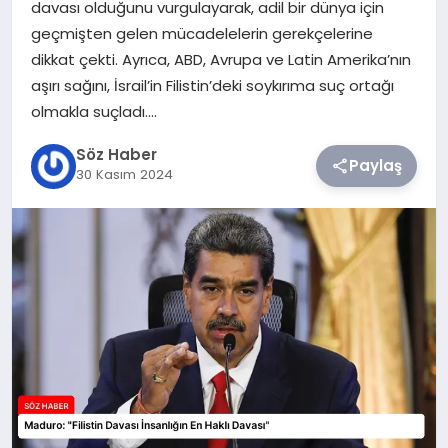
davası olduğunu vurgulayarak, adil bir dünya için
geçmişten gelen mücadelelerin gerekçelerine
TEKNOLOJI
dikkat çekti. Ayrıca, ABD, Avrupa ve Latin Amerika’nın
aşırı sağını, İsrail’in Filistin’deki soykırıma suç ortağı
SIYASET
olmakla suçladı….
YAŞAM
Söz Haber
Paylaş
30 Kasım 2024