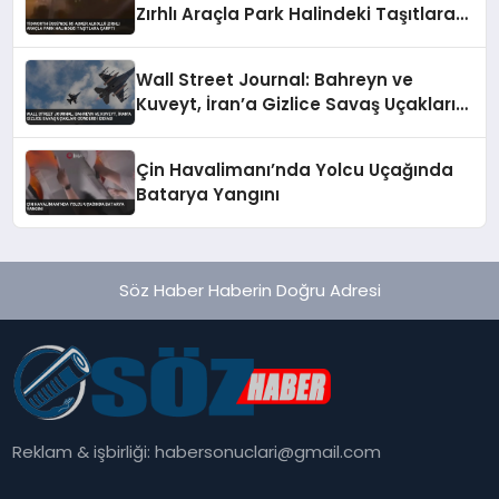
Zırhlı Araçla Park Halindeki Taşıtlara
Çarptı
Wall Street Journal: Bahreyn ve
Kuveyt, İran’a Gizlice Savaş Uçakları
Gönderdi İddiası
Çin Havalimanı’nda Yolcu Uçağında
Batarya Yangını
Söz Haber Haberin Doğru Adresi
Reklam & işbirliği:
habersonuclari@gmail.com