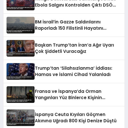
Ebola Salgını Kontrolden Çıktı DSÖ
Uyardı
BM İsrail’in Gazze Saldırılarını
Raporladı 150 Filistinli Hayatını
Kaybetti
Başkan Trump’tan İran’a Ağır Uyarı
Çok Şiddetli Vuracağız
Trump’tan ‘Silahsızlanma’ İddiası:
Hamas ve İslami Cihad Yalanladı
Fransa ve İspanya’da Orman
Yangınları Yüz Binlerce Kişinin
Tahliyesine Yol Açtı
İspanya Ceuta Kıyıları Göçmen
Akınına Uğradı 800 Kişi Denize Düştü