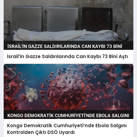
İsrail’in Gazze Saldırılarında Can Kaybı 73 Bini Aştı
Kongo Demokratik Cumhuriyeti’nde Ebola Salgını
Kontrolden Çıktı DSÖ Uyardı