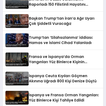
Raporladı 150 Filistinli Hayatını
Kaybetti
Başkan Trump’tan İran’a Ağır Uyarı
Çok Şiddetli Vuracağız
Trump’tan ‘Silahsızlanma’ İddiası:
Hamas ve İslami Cihad Yalanladı
Fransa ve İspanya’da Orman
Yangınları Yüz Binlerce Kişinin
Tahliyesine Yol Açtı
İspanya Ceuta Kıyıları Göçmen
Akınına Uğradı 800 Kişi Denize Düştü
İspanya ve Fransa Orman Yangınları:
Yüz Binlerce Kişi Tahliye Edildi