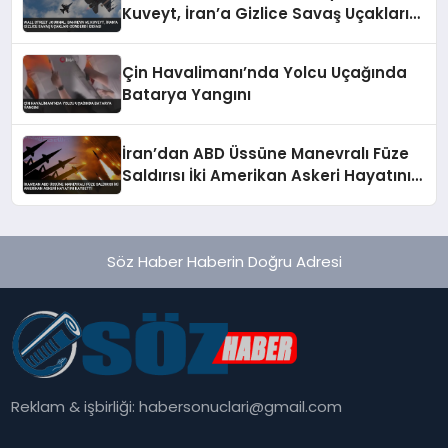
Kuveyt, İran’a Gizlice Savaş Uçakları
Gönderdi İddiası
Çin Havalimanı’nda Yolcu Uçağında
Batarya Yangını
İran’dan ABD Üssüne Manevralı Füze
Saldırısı İki Amerikan Askeri Hayatını
Kaybetti
Söz Haber Haberin Doğru Adresi
Reklam & işbirliği:
habersonuclari@gmail.com