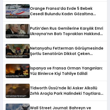
Orange Fransa’da Evde 5 Bebek
Cesedi Bulundu Kadın Gözaltına
Alındı
Putin’den Rus Gemilerine Karşılık Emri
Ukrayna’nın Batı Toprakları Hakkında
İddialı Açıklama
Netanyahu Fetterman Görüşmesinde
Şortlu Senatörün Dikkat Çeken
Tavırları
İspanya ve Fransa Orman Yangınları:
Yüz Binlerce Kişi Tahliye Edildi
Tidworth Üssü’nde İki Asker Alkollü
Zırhlı Araçla Park Halindeki Taşıtlara
Çarptı
Wall Street Journal: Bahreyn ve