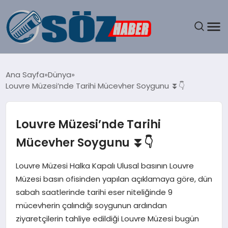
GÜNDEM
Ana Sayfa
Dünya
Louvre Müzesi’nde Tarihi Mücevher Soygunu ⏬👇
SPOR
MAGAZIN
Louvre Müzesi’nde Tarihi
Mücevher Soygunu ⏬👇
EKONOMI
Louvre Müzesi Halka Kapalı Ulusal basının Louvre
EĞITIM
Müzesi basın ofisinden yapılan açıklamaya göre, dün
sabah saatlerinde tarihi eser niteliğinde 9
SAĞLIK
mücevherin çalındığı soygunun ardından
ziyaretçilerin tahliye edildiği Louvre Müzesi bugün
DÜNYA