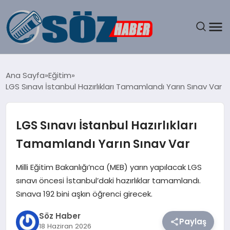
GÜNDEM
Ana Sayfa
Eğitim
LGS Sınavı İstanbul Hazırlıkları Tamamlandı Yarın Sınav Var
SPOR
MAGAZIN
LGS Sınavı İstanbul Hazırlıkları
Tamamlandı Yarın Sınav Var
EKONOMI
Milli Eğitim Bakanlığı’nca (MEB) yarın yapılacak LGS
EĞITIM
sınavı öncesi İstanbul’daki hazırlıklar tamamlandı.
Sınava 192 bini aşkın öğrenci girecek.
SAĞLIK
Söz Haber
Paylaş
18 Haziran 2026
DÜNYA