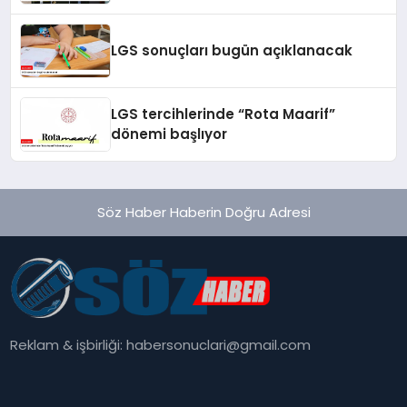
LGS sonuçları bugün açıklanacak
LGS tercihlerinde “Rota Maarif”
dönemi başlıyor
Söz Haber Haberin Doğru Adresi
Reklam & işbirliği:
habersonuclari@gmail.com