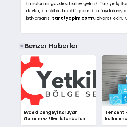
firmalarının gözdesi haline gelmiş. Türkiye İş 
devler, bu ekibin kreatif gücünden faydalanıyor
istiyorsanız,
sanatyapim.com
‘u ziyaret edin. 
Benzer Haberler
Evdeki Dengeyi Koruyan
Tencent 
Görünmez Eller: İstanbul’un
kullanım
Beş Farklı Semtinde Teknik