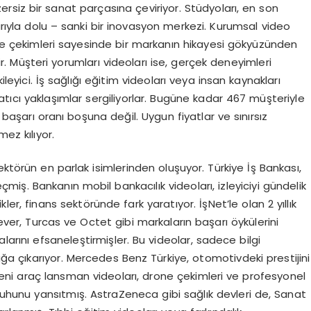
zersiz bir sanat parçasına çeviriyor. Stüdyoları, en son
arıyla dolu – sanki bir inovasyon merkezi. Kurumsal video
rone çekimleri sayesinde bir markanın hikayesi gökyüzünden
hir. Müşteri yorumları videoları ise, gerçek deneyimleri
ileyici. İş sağlığı eğitim videoları veya insan kaynakları
atıcı yaklaşımlar sergiliyorlar. Bugüne kadar 467 müşteriyle
aşarı oranı boşuna değil. Uygun fiyatlar ve sınırsız
ez kılıyor.
ktörün en parlak isimlerinden oluşuyor. Türkiye İş Bankası,
seçmiş. Bankanın mobil bankacılık videoları, izleyiciyi gündelik
kler, finans sektöründe fark yaratıyor. İşNet’le olan 2 yıllık
ilever, Turcas ve Octet gibi markaların başarı öykülerini
larını efsaneleştirmişler. Bu videolar, sadece bilgi
luğa çıkarıyor. Mercedes Benz Türkiye, otomotivdeki prestijini
ni araç lansman videoları, drone çekimleri ve profesyonel
 ruhunu yansıtmış. AstraZeneca gibi sağlık devleri de, Sanat