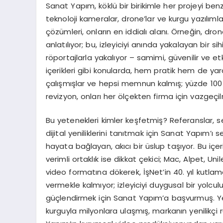
Sanat Yapım, köklü bir birikimle her projeyi ben
teknoloji kameralar, drone’lar ve kurgu yazılıml
çözümleri, onların en iddialı alanı. Örneğin, d
anlatılıyor; bu, izleyiciyi anında yakalayan bir si
röportajlarla yakalıyor – samimi, güvenilir ve etk
içerikleri gibi konularda, hem pratik hem de yar
çalışmışlar ve hepsi memnun kalmış; yüzde 100 b
revizyon, onları her ölçekten firma için vazgeçilm
Bu yetenekleri kimler keşfetmiş? Referanslar, se
dijital yeniliklerini tanıtmak için Sanat Yapım’ı 
hayata bağlayan, akıcı bir üslup taşıyor. Bu içeri
verimli ortaklık ise dikkat çekici; Mac, Alpet, Un
video formatına dökerek, İşNet’in 40. yıl kutlama
vermekle kalmıyor; izleyiciyi duygusal bir yolcu
güçlendirmek için Sanat Yapım’a başvurmuş. Ye
kurguyla milyonlara ulaşmış, markanın yenilikçi