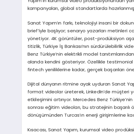
Yapım’ın kurumsal video prodüksiyonundan yararl
kampanyaları, global standartlarda hazırlanmış, 
Sanat Yapım’ın farkı, teknolojiyi insani bir do
brief’iyle başlıyor; senaryo yazarları metinleri c
yönetiyor. 4K görüntüler, post-prodüksiyon aş
titizlik, Türkiye İş Bankası’nın sürdürülebilirlik
Benz Türkiye’nin elektrikli model tanıtımlarında
alanda kendini gösteriyor. Özellikle testimonial 
fintech yeniliklerine kadar, gerçek başarıları öne 
Dijital dünyanın ritmine ayak uyduran Sanat Ya
format videolar üreterek, LinkedIn’de müşteri 
etkileşimini artırıyor. Mercedes Benz Türkiye’ni
sonrası eğitim videoları, bu stratejinin başarılı 
dönüşümünden Turcas’ın enerji girişimlerine kad
Kısacası, Sanat Yapım, kurumsal video prodüksiyo