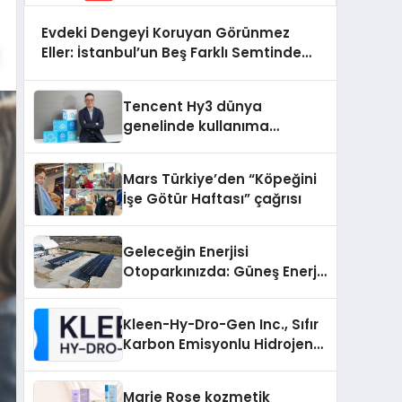
Evdeki Dengeyi Koruyan Görünmez
Eller: İstanbul’un Beş Farklı Semtinde
Teknik Servis Gerçeği
Tencent Hy3 dünya
genelinde kullanıma
sunuldu
Mars Türkiye’den “Köpeğini
İşe Götür Haftası” çağrısı
Geleceğin Enerjisi
Otoparkınızda: Güneş Enerjili
Carport (Solar Otopark)
Nedir?
Kleen-Hy-Dro-Gen Inc., Sıfır
Karbon Emisyonlu Hidrojen
Isıtma Teknolojisinde ISO ve
TSSA Düzenleyici Onaylarını
Marie Rose kozmetik