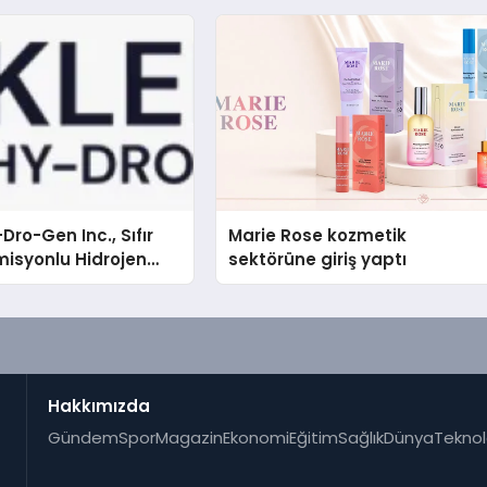
Dro-Gen Inc., Sıfır
Marie Rose kozmetik
isyonlu Hidrojen
sektörüne giriş yaptı
knolojisinde ISO ve
nleyici Onaylarını
Hakkımızda
Gündem
Spor
Magazin
Ekonomi
Eğitim
Sağlık
Dünya
Teknol