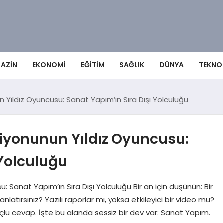
AZIN
EKONOMI
EĞITIM
SAĞLIK
DÜNYA
TEKNO
Yıldız Oyuncusu: Sanat Yapım’ın Sıra Dışı Yolculuğu
iyonunun Yıldız Oyuncusu:
 Yolculuğu
Sanat Yapım’ın Sıra Dışı Yolculuğu Bir an için düşünün: Bir
l anlatırsınız? Yazılı raporlar mı, yoksa etkileyici bir video mu?
ü cevap. İşte bu alanda sessiz bir dev var: Sanat Yapım.