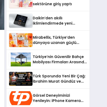
Aldı
sektörüne giriş yaptı
Daikin’den akıllı
iklimlendirmede yeni
dönem: Madoka Plus
Türkiye’de
Mirabellix, Türkiye’den
dünyaya uzanan güçlü
büyümesini sürdürüyor
Türkiye’nin Güvenilir Bahçe
Mobilyası Firmaları Arasında
Neden Divona Home Tercih
Ediliyor?
Türk Sporunda Yeni Bir Çağ:
İbrahim Murat Gündüz ve
Dövüş Sporlarında Radikal
Devrim
Görsel Deneyiminizi
Yenileyin: iPhone Kamera
Değişimi Hakkında Bilmeniz