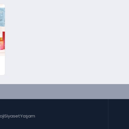
oji
Siyaset
Yaşam