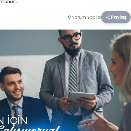
numlanan…
0 Yorum Yapıldı
Paylaş