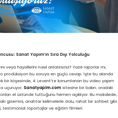
ncusu: Sanat Yapım’ın Sıra Dışı Yolculuğu
rını veya hayallerini nasıl anlatırsınız? Yazılı raporlar mı,
eo prodüksiyon bu soruya en güçlü cevap. İşte bu alanda
anlı bir köşesinde, 4. Levent’te konumlanan bu video yapım
eta uçuruyor.
Sanatyapim.com
sitesine bir bakın; oradaki
n onları el üstünde tuttuğunu hemen açıklıyor. Bu makalede,
i gizemini, anahtar kelimelerle dolu, rahat bir sohbet gibi
 testimonial röportajlar ve eğitim filmleri.