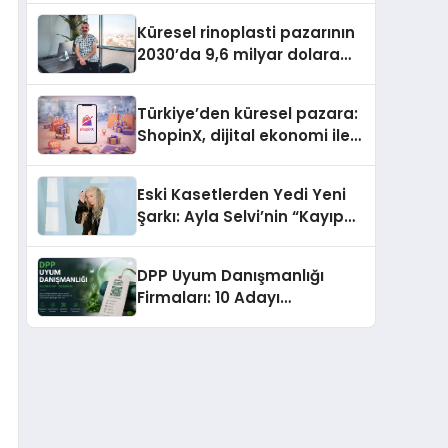
Gerekenler
Küresel rinoplasti pazarının
2030’da 9,6 milyar dolara
ulaşması bekleniyor
Türkiye’den küresel pazara:
ShopinX, dijital ekonomi ile
gerçek dünya alışverişini bir
araya getirmeyi hedefliyor
Eski Kasetlerden Yedi Yeni
Şarkı: Ayla Selvi’nin “Kayıp
Kasetler 1” Albümü 31
Temmuz’da Çıktı
DPP Uyum Danışmanlığı
Firmaları: 10 Adayı
Değerlendirdik