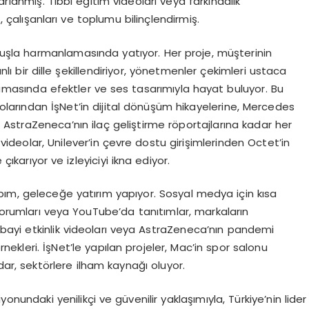
anmış. Tıbbi eğitim videoları veya farkındalık
çalışanları ve toplumu bilinçlendirmiş.
kunuşla harmanlamasında yatıyor. Her proje, müşterinin
anlı bir dille şekillendiriyor, yönetmenler çekimleri ustaca
amasında efektler ve ses tasarımıyla hayat buluyor. Bu
 videolarından İşNet’in dijital dönüşüm hikayelerine, Mercedes
n AstraZeneca’nın ilaç geliştirme röportajlarına kadar her
videolar, Unilever’in çevre dostu girişimlerinden Octet’in
çıkarıyor ve izleyiciyi ikna ediyor.
pım, geleceğe yatırım yapıyor. Sosyal medya için kısa
yorumları veya YouTube’da tanıtımlar, markaların
n bayi etkinlik videoları veya AstraZeneca’nın pandemi
örnekleri. İşNet’le yapılan projeler, Mac’in spor salonu
ar, sektörlere ilham kaynağı oluyor.
nundaki yenilikçi ve güvenilir yaklaşımıyla, Türkiye’nin lider