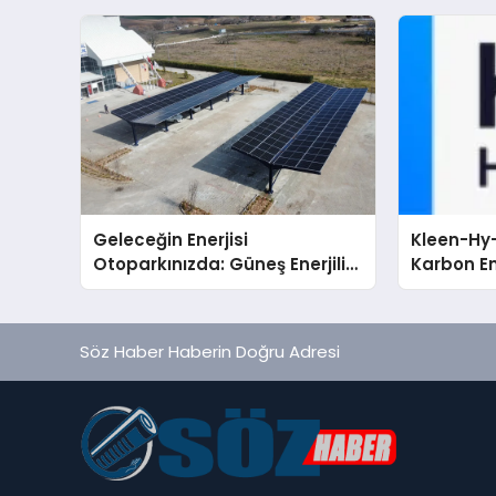
Servis Gerçeği
Geleceğin Enerjisi
Kleen-Hy-
Otoparkınızda: Güneş Enerjili
Karbon Em
Carport (Solar Otopark)
Isıtma Te
Nedir?
TSSA Düze
Aldı
Söz Haber Haberin Doğru Adresi