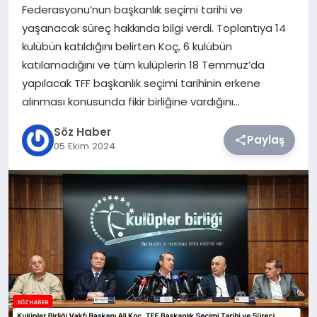
Federasyonu’nun başkanlık seçimi tarihi ve
yaşanacak süreç hakkında bilgi verdi. Toplantıya 14
TEKNOLOJI
kulübün katıldığını belirten Koç, 6 kulübün
katılamadığını ve tüm kulüplerin 18 Temmuz’da
SIYASET
yapılacak TFF başkanlık seçimi tarihinin erkene
alınması konusunda fikir birliğine vardığını…
YAŞAM
Söz Haber
Paylaş
05 Ekim 2024