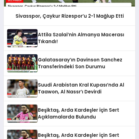
Sivasspor, Çaykur Rizespor’u 2-1 Mağlup Etti
Attila Szalai’nin Almanya Macerası
Tıkandı!
Galatasaray’ın Davinson Sanchez
Transferindeki Son Durumu
Suudi Arabistan Kral Kupası’nda Al
Taawon, Al Nassr’ı Devirdi
Beşiktaş, Arda Kardeşler İçin Sert
Açıklamalarda Bulundu
Beşiktaş, Arda Kardeşler İçin Sert