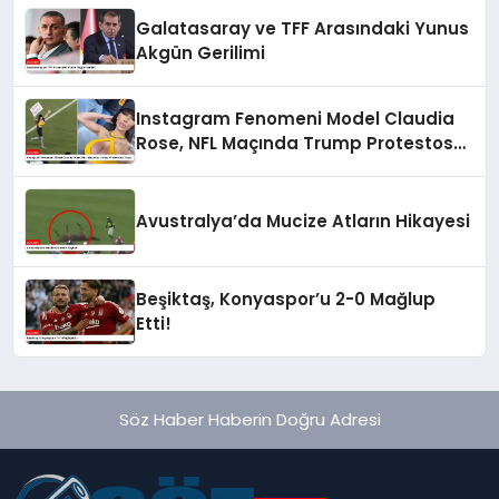
Galatasaray ve TFF Arasındaki Yunus
Akgün Gerilimi
Instagram Fenomeni Model Claudia
Rose, NFL Maçında Trump Protestosu
Yaptı
Avustralya’da Mucize Atların Hikayesi
Beşiktaş, Konyaspor’u 2-0 Mağlup
Etti!
Söz Haber Haberin Doğru Adresi