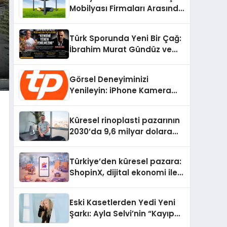
Mobilyası Firmaları Arasında
Neden Divona Home Tercih
Ediliyor?
Türk Sporunda Yeni Bir Çağ:
İbrahim Murat Gündüz ve
Dövüş Sporlarında Radikal
Devrim
Görsel Deneyiminizi
Yenileyin: iPhone Kamera
Değişimi Hakkında Bilmeniz
Gerekenler
Küresel rinoplasti pazarının
2030’da 9,6 milyar dolara
ulaşması bekleniyor
Türkiye’den küresel pazara:
ShopinX, dijital ekonomi ile
gerçek dünya alışverişini bir
araya getirmeyi hedefliyor
Eski Kasetlerden Yedi Yeni
Şarkı: Ayla Selvi’nin “Kayıp
Kasetler 1” Albümü 31