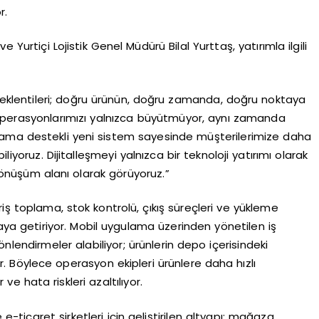
r.
 Yurtiçi Lojistik Genel Müdürü Bilal Yurttaş, yatırımla ilgili
beklentileri; doğru ürünün, doğru zamanda, doğru noktaya
in operasyonlarımızı yalnızca büyütmüyor, aynı zamanda
gulama destekli yeni sistem sayesinde müşterilerimize daha
liyoruz. Dijitalleşmeyi yalnızca bir teknoloji yatırımı olarak
 dönüşüm alanı olarak görüyoruz.”
iş toplama, stok kontrolü, çıkış süreçleri ve yükleme
araya getiriyor. Mobil uygulama üzerinden yönetilen iş
nlendirmeler alabiliyor; ürünlerin depo içerisindeki
r. Böylece operasyon ekipleri ürünlere daha hızlı
 ve hata riskleri azaltılıyor.
ticaret şirketleri için geliştirilen altyapı; mağaza