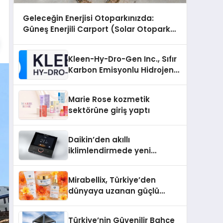
Geleceğin Enerjisi Otoparkınızda:
Güneş Enerjili Carport (Solar Otopark)
Nedir?
Kleen-Hy-Dro-Gen Inc., Sıfır
Karbon Emisyonlu Hidrojen
Isıtma Teknolojisinde ISO ve
TSSA Düzenleyici Onaylarını
Marie Rose kozmetik
Aldı
sektörüne giriş yaptı
Daikin’den akıllı
iklimlendirmede yeni
dönem: Madoka Plus
Türkiye’de
Mirabellix, Türkiye’den
dünyaya uzanan güçlü
büyümesini sürdürüyor
Türkiye’nin Güvenilir Bahçe