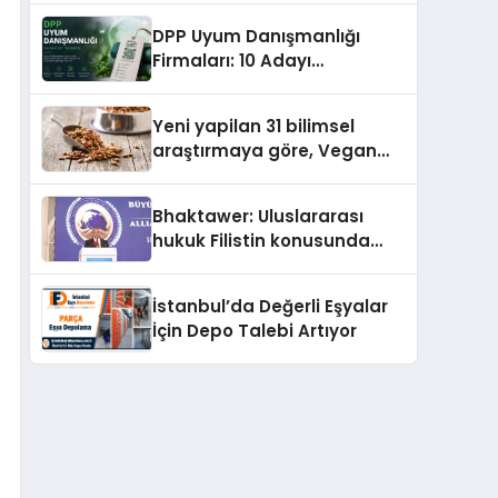
Temmuz’da Çıktı
DPP Uyum Danışmanlığı
Firmaları: 10 Adayı
Değerlendirdik
Yeni yapilan 31 bilimsel
araştırmaya göre, Vegan
Köpek Maması ve Vegan
Kedi Mamasının İyi
Bhaktawer: Uluslararası
Sindirildiğini Ortaya Koydu
hukuk Filistin konusunda
çifte standart uyguluyor
İstanbul’da Değerli Eşyalar
İçin Depo Talebi Artıyor