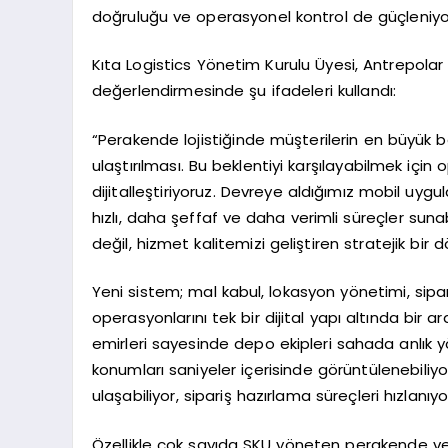
doğruluğu ve operasyonel kontrol de güçleniyo
Kıta Logistics Yönetim Kurulu Üyesi, Antrepolar ve
değerlendirmesinde şu ifadeleri kullandı:
“Perakende lojistiğinde müşterilerin en büyük 
ulaştırılması. Bu beklentiyi karşılayabilmek iç
dijitalleştiriyoruz. Devreye aldığımız mobil uy
hızlı, daha şeffaf ve daha verimli süreçler sunabi
değil, hizmet kalitemizi geliştiren stratejik bir
Yeni sistem; mal kabul, lokasyon yönetimi, sipar
operasyonlarını tek bir dijital yapı altında bir 
emirleri sayesinde depo ekipleri sahada anlık yö
konumları saniyeler içerisinde görüntülenebiliyo
ulaşabiliyor, sipariş hazırlama süreçleri hızlanıyor
Özellikle çok sayıda SKU yöneten perakende ve e-