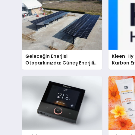
Geleceğin Enerjisi
Kleen-Hy-
Otoparkınızda: Güneş Enerjili
Karbon Em
Carport (Solar Otopark)
Isıtma Te
Nedir?
TSSA Düze
Aldı