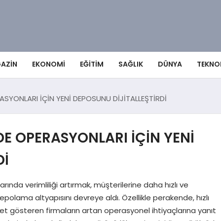
AZIN
EKONOMI
EĞITIM
SAĞLIK
DÜNYA
TEKNO
ASYONLARI İÇİN YENİ DEPOSUNU DİJİTALLEŞTİRDİ
DE OPERASYONLARI İÇİN YENİ
Dİ
nda verimliliği artırmak, müşterilerine daha hızlı ve
depolama altyapısını devreye aldı. Özellikle perakende, hızlı
yet gösteren firmaların artan operasyonel ihtiyaçlarına yanıt