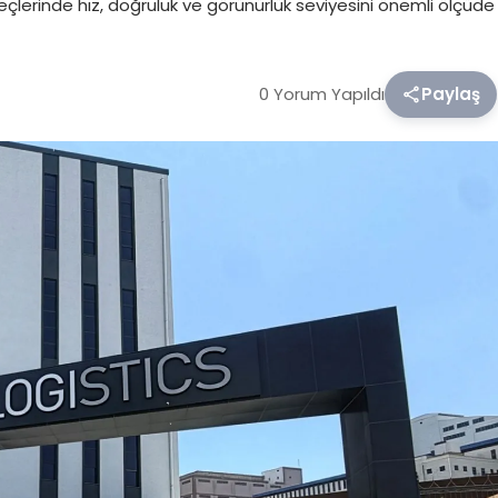
lerinde hız, doğruluk ve görünürlük seviyesini önemli ölçüde
0 Yorum Yapıldı
Paylaş