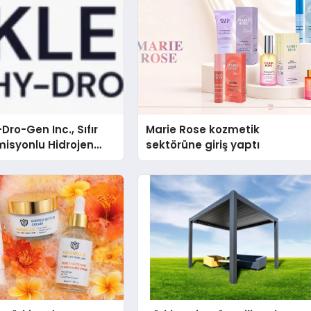
Dro-Gen Inc., Sıfır
Marie Rose kozmetik
isyonlu Hidrojen
sektörüne giriş yaptı
knolojisinde ISO ve
nleyici Onaylarını