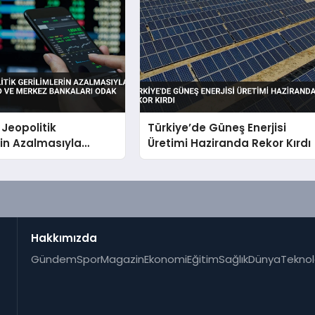
 Jeopolitik
Türkiye’de Güneş Enerjisi
rin Azalmasıyla
Üretimi Haziranda Rekor Kırdı
yor Fed ve Merkez
ı Odak Noktası
Hakkımızda
Gündem
Spor
Magazin
Ekonomi
Eğitim
Sağlık
Dünya
Teknol