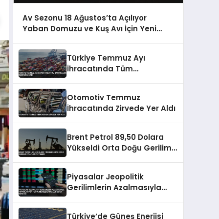
Av Sezonu 18 Ağustos’ta Açılıyor
Yaban Domuzu ve Kuş Avı İçin Yeni
Kurallar Belirlendi
Türkiye Temmuz Ayı
İhracatında Tüm
Zamanların Rekorunu Kırdı
Otomotiv Temmuz
İhracatında Zirvede Yer Aldı
Brent Petrol 89,50 Dolara
Yükseldi Orta Doğu Gerilimi
Fiyatları Tetikledi
Piyasalar Jeopolitik
Gerilimlerin Azalmasıyla
Toparlanıyor Fed ve Merkez
Bankaları Odak Noktası
Türkiye’de Güneş Enerjisi