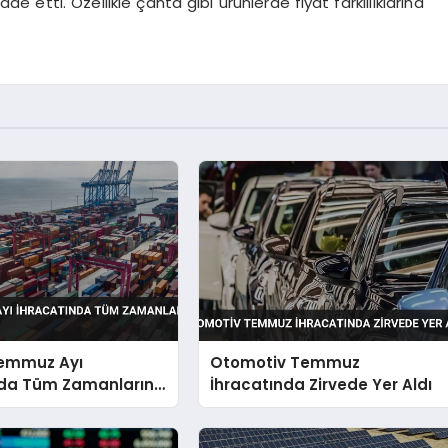
ade etti. Özellikle çanta gibi ürünlerde fiyat farklılıklarına
Temmuz Ayı
Otomotiv Temmuz
nda Tüm Zamanların
İhracatında Zirvede Yer Aldı
Kırdı