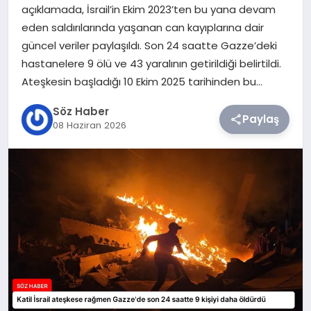
açıklamada, İsrail’in Ekim 2023’ten bu yana devam
eden saldırılarında yaşanan can kayıplarına dair
TEKNOLOJI
güncel veriler paylaşıldı. Son 24 saatte Gazze’deki
hastanelere 9 ölü ve 43 yaralının getirildiği belirtildi.
SIYASET
Ateşkesin başladığı 10 Ekim 2025 tarihinden bu…
YAŞAM
Söz Haber
Paylaş
08 Haziran 2026