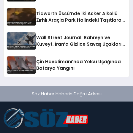
Tidworth Üssü’nde İki Asker Alkollü
Zırhlı Araçla Park Halindeki Taşıtlara
Çarptı
Wall Street Journal: Bahreyn ve
Kuveyt, İran’a Gizlice Savaş Uçakları
Gönderdi İddiası
Çin Havalimanı’nda Yolcu Uçağında
Batarya Yangını
Söz Haber Haberin Doğru Adresi