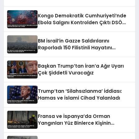
Kongo Demokratik Cumhuriyeti’nde
Ebola Salgını Kontrolden Çıktı DSÖ
Uyardı
BM İsrail’in Gazze Saldırılarını
Raporladı 150 Filistinli Hayatını
Kaybetti
Başkan Trump’tan İran’a Ağır Uyarı
Çok Şiddetli Vuracağız
Trump’tan ‘Silahsızlanma’ İddiası:
Hamas ve İslami Cihad Yalanladı
Fransa ve İspanya’da Orman
Yangınları Yüz Binlerce Kişinin
Tahliyesine Yol Açtı