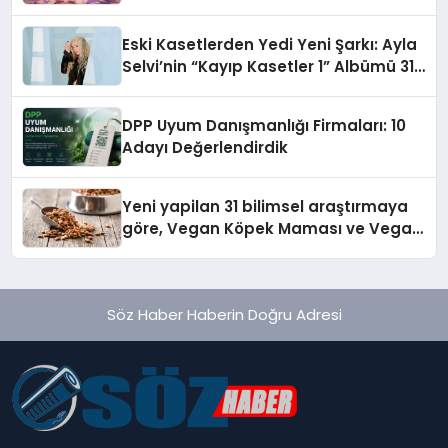
alışverişini bir araya getirmeyi
hedefliyor
Eski Kasetlerden Yedi Yeni Şarkı: Ayla
Selvi’nin “Kayıp Kasetler 1” Albümü 31
Temmuz’da Çıktı
DPP Uyum Danışmanlığı Firmaları: 10
Adayı Değerlendirdik
Yeni yapilan 31 bilimsel araştırmaya
göre, Vegan Köpek Maması ve Vegan
Kedi Mamasının İyi Sindirildiğini
Ortaya Koydu
Söz Haber Haberin Doğru Adresi