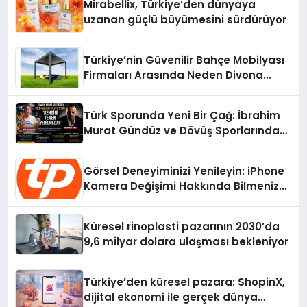
Mirabellix, Türkiye’den dünyaya
uzanan güçlü büyümesini sürdürüyor
Türkiye’nin Güvenilir Bahçe Mobilyası
Firmaları Arasında Neden Divona
Home Tercih Ediliyor?
Türk Sporunda Yeni Bir Çağ: İbrahim
Murat Gündüz ve Dövüş Sporlarında
Radikal Devrim
Görsel Deneyiminizi Yenileyin: iPhone
Kamera Değişimi Hakkında Bilmeniz
Gerekenler
Küresel rinoplasti pazarının 2030’da
9,6 milyar dolara ulaşması bekleniyor
Türkiye’den küresel pazara: ShopinX,
dijital ekonomi ile gerçek dünya