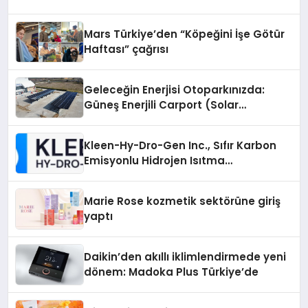
Mars Türkiye’den “Köpeğini İşe Götür
Haftası” çağrısı
Geleceğin Enerjisi Otoparkınızda:
Güneş Enerjili Carport (Solar
Otopark) Nedir?
Kleen-Hy-Dro-Gen Inc., Sıfır Karbon
Emisyonlu Hidrojen Isıtma
Teknolojisinde ISO ve TSSA
Düzenleyici Onaylarını Aldı
Marie Rose kozmetik sektörüne giriş
yaptı
Daikin’den akıllı iklimlendirmede yeni
dönem: Madoka Plus Türkiye’de