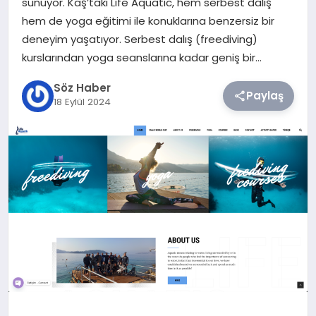
sunuyor. Kaş’taki Life Aquatic, hem serbest dalış
hem de yoga eğitimi ile konuklarına benzersiz bir
TEKNOLOJI
deneyim yaşatıyor. Serbest dalış (freediving)
kurslarından yoga seanslarına kadar geniş bir…
SIYASET
Söz Haber
Paylaş
18 Eylül 2024
YAŞAM