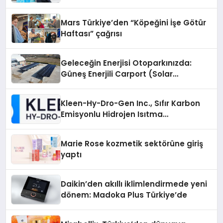
Mars Türkiye’den “Köpeğini İşe Götür
Haftası” çağrısı
Geleceğin Enerjisi Otoparkınızda:
Güneş Enerjili Carport (Solar
Otopark) Nedir?
Kleen-Hy-Dro-Gen Inc., Sıfır Karbon
Emisyonlu Hidrojen Isıtma
Teknolojisinde ISO ve TSSA
Düzenleyici Onaylarını Aldı
Marie Rose kozmetik sektörüne giriş
yaptı
Daikin’den akıllı iklimlendirmede yeni
dönem: Madoka Plus Türkiye’de