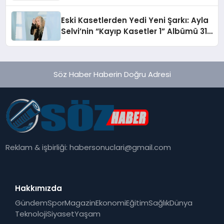
alışverişini bir araya getirmeyi
hedefliyor
Eski Kasetlerden Yedi Yeni Şarkı: Ayla
Selvi’nin “Kayıp Kasetler 1” Albümü 31
Temmuz’da Çıktı
Söz Haber Haberin Doğru Adresi
Reklam & işbirliği:
habersonuclari@gmail.com
Hakkımızda
Gündem
Spor
Magazin
Ekonomi
Eğitim
Sağlık
Dünya
Teknoloji
Siyaset
Yaşam