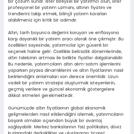
bir çözüm sunar. İster bireysel bir yatırımcı olun, ister
profesyonel bir yatırım uzmanı, altının fiyatını ve
trendlerini takip etmek, bilinçli yatırım kararları
alabilmeniz için kritik bir adımdır.
Altın, tarih boyunca değerini koruyan ve enflasyona
karşı dayanıklı bir yatırım aracı olarak öne çıkmıştır. Bu
özellikleri sayesinde, yatırımcılar için güvenli bir
seçenek haline gelir. Özellikle belirsizlik dönemlerinde,
altın talebinin artması ile birlikte fiyatlar dalgalanabilir.
Bu nedenle, yatırımcıların altın alım-satım işlemlerini
yaparken piyasa dinamiklerini ve altın fiyatlarının nasıl
belirlendiğini anlamaları son derece önemlidir. Uzun
vadeli bir yatırım stratejisi oluşturmak isteyenlerin,
geçmiş verilere ve güncel ekonomik göstergelere
dikkat etmeleri gerekmektedir.
Günümüzde altın fiyatlarının global ekonomik
gelişmelerden nasıl etkilendiğini izlemek, yatırımcıların
başarılı olmaları açısından büyük bir avantaj
sağlayabilir. Merkez bankalarının faiz politikaları, döviz
kurlarındaki değişiklikler ve uluslararası ticaret