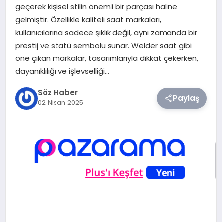
geçerek kişisel stilin önemli bir parçası haline
gelmiştir. Özellikle kaliteli saat markaları,
TEKNOLOJI
kullanıcılarına sadece şıklık değil, aynı zamanda bir
prestij ve statü sembolü sunar. Welder saat gibi
SIYASET
öne çıkan markalar, tasarımlarıyla dikkat çekerken,
dayanıklılığı ve işlevselliği…
YAŞAM
Söz Haber
Paylaş
02 Nisan 2025