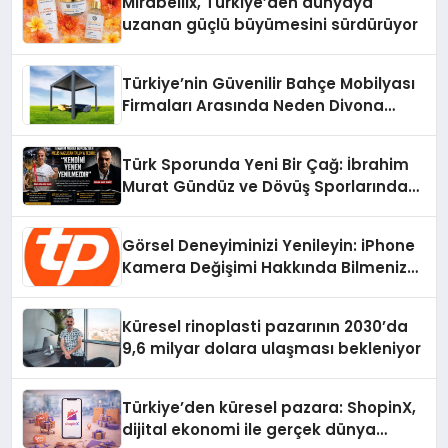
Mirabellix, Türkiye’den dünyaya
uzanan güçlü büyümesini sürdürüyor
Türkiye’nin Güvenilir Bahçe Mobilyası
Firmaları Arasında Neden Divona
Home Tercih Ediliyor?
Türk Sporunda Yeni Bir Çağ: İbrahim
Murat Gündüz ve Dövüş Sporlarında
Radikal Devrim
Görsel Deneyiminizi Yenileyin: iPhone
Kamera Değişimi Hakkında Bilmeniz
Gerekenler
Küresel rinoplasti pazarının 2030’da
9,6 milyar dolara ulaşması bekleniyor
Türkiye’den küresel pazara: ShopinX,
dijital ekonomi ile gerçek dünya