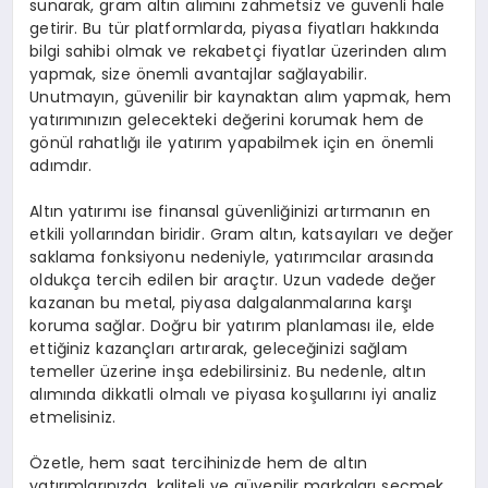
sunarak, gram altın alımını zahmetsiz ve güvenli hale
getirir. Bu tür platformlarda, piyasa fiyatları hakkında
bilgi sahibi olmak ve rekabetçi fiyatlar üzerinden alım
yapmak, size önemli avantajlar sağlayabilir.
Unutmayın, güvenilir bir kaynaktan alım yapmak, hem
yatırımınızın gelecekteki değerini korumak hem de
gönül rahatlığı ile yatırım yapabilmek için en önemli
adımdır.
Altın yatırımı ise finansal güvenliğinizi artırmanın en
etkili yollarından biridir. Gram altın, katsayıları ve değer
saklama fonksiyonu nedeniyle, yatırımcılar arasında
oldukça tercih edilen bir araçtır. Uzun vadede değer
kazanan bu metal, piyasa dalgalanmalarına karşı
koruma sağlar. Doğru bir yatırım planlaması ile, elde
ettiğiniz kazançları artırarak, geleceğinizi sağlam
temeller üzerine inşa edebilirsiniz. Bu nedenle, altın
alımında dikkatli olmalı ve piyasa koşullarını iyi analiz
etmelisiniz.
Özetle, hem saat tercihinizde hem de altın
yatırımlarınızda, kaliteli ve güvenilir markaları seçmek,