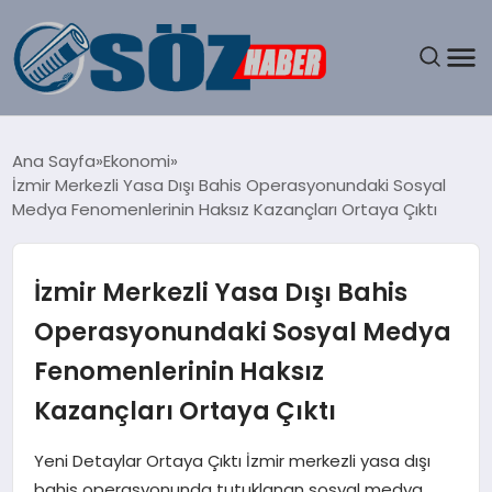
GÜNDEM
Ana Sayfa
Ekonomi
İzmir Merkezli Yasa Dışı Bahis Operasyonundaki Sosyal
SPOR
Medya Fenomenlerinin Haksız Kazançları Ortaya Çıktı
MAGAZIN
İzmir Merkezli Yasa Dışı Bahis
EKONOMI
Operasyonundaki Sosyal Medya
Fenomenlerinin Haksız
EĞITIM
Kazançları Ortaya Çıktı
SAĞLIK
Yeni Detaylar Ortaya Çıktı İzmir merkezli yasa dışı
DÜNYA
bahis operasyonunda tutuklanan sosyal medya