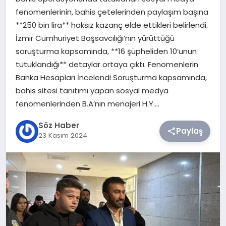
fenomenlerinin, bahis çetelerinden paylaşım başına
TEKNOLOJI
**250 bin lira** haksız kazanç elde ettikleri belirlendi.
İzmir Cumhuriyet Başsavcılığı’nın yürüttüğü
SIYASET
soruşturma kapsamında, **16 şüpheliden 10’unun
tutuklandığı** detaylar ortaya çıktı. Fenomenlerin
YAŞAM
Banka Hesapları İncelendi Soruşturma kapsamında,
bahis sitesi tanıtımı yapan sosyal medya
fenomenlerinden B.A’nın menajeri H.Y….
Söz Haber
Paylaş
23 Kasım 2024