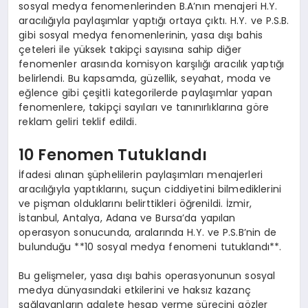
sosyal medya fenomenlerinden B.A’nın menajeri H.Y.
aracılığıyla paylaşımlar yaptığı ortaya çıktı. H.Y. ve P.S.B.
gibi sosyal medya fenomenlerinin, yasa dışı bahis
çeteleri ile yüksek takipçi sayısına sahip diğer
fenomenler arasında komisyon karşılığı aracılık yaptığı
belirlendi. Bu kapsamda, güzellik, seyahat, moda ve
eğlence gibi çeşitli kategorilerde paylaşımlar yapan
fenomenlere, takipçi sayıları ve tanınırlıklarına göre
reklam geliri teklif edildi.
10 Fenomen Tutuklandı
İfadesi alınan şüphelilerin paylaşımları menajerleri
aracılığıyla yaptıklarını, suçun ciddiyetini bilmediklerini
ve pişman olduklarını belirttikleri öğrenildi. İzmir,
İstanbul, Antalya, Adana ve Bursa’da yapılan
operasyon sonucunda, aralarında H.Y. ve P.S.B’nin de
bulunduğu **10 sosyal medya fenomeni tutuklandı**.
Bu gelişmeler, yasa dışı bahis operasyonunun sosyal
medya dünyasındaki etkilerini ve haksız kazanç
sağlayanların adalete hesap verme sürecini gözler