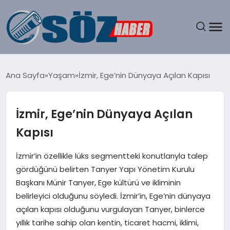
GÜNDEM
Ana Sayfa
Yaşam
İzmir, Ege’nin Dünyaya Açılan Kapısı
SPOR
İzmir, Ege’nin Dünyaya Açılan
MAGAZIN
Kapısı
EKONOMI
İzmir’in özellikle lüks segmentteki konutlarıyla talep
gördüğünü belirten Tanyer Yapı Yönetim Kurulu
EĞITIM
Başkanı Münir Tanyer, Ege kültürü ve ikliminin
belirleyici olduğunu söyledi. İzmir’in, Ege’nin dünyaya
SAĞLIK
açılan kapısı olduğunu vurgulayan Tanyer, binlerce
yıllık tarihe sahip olan kentin, ticaret hacmi, iklimi,
DÜNYA