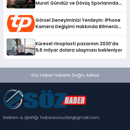
Murat Gündüz ve Dövüş Sporlarında
Radikal Devrim
Görsel Deneyiminizi Yenileyin: iPhone
Kamera Değişimi Hakkında Bilmeniz
Gerekenler
Küresel rinoplasti pazarının 2030’da
9,6 milyar dolara ulaşması bekleniyor
Söz Haber Haberin Doğru Adresi
Reklam & işbirliği:
habersonuclari@gmail.com