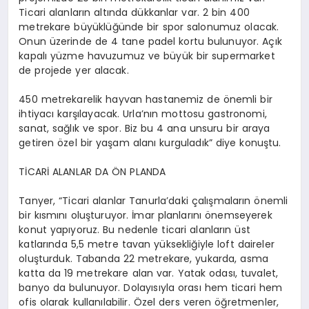
Ticari alanların altında dükkanlar var. 2 bin 400
metrekare büyüklüğünde bir spor salonumuz olacak.
Onun üzerinde de 4 tane
padel
kortu bulunuyor. Açık
kapalı yüzme havuzumuz ve büyük bir supermarket
de projede yer alacak.
450 metrekarelik hayvan hastanemiz de önemli bir
ihtiyacı karşılayacak. Urla’nın mottosu gastronomi,
sanat, sağlık ve spor. Biz bu 4 ana unsuru bir araya
getiren özel bir yaşam alanı kurguladık” diye konuştu.
TİCARİ ALANLAR DA ÖN PLANDA
Tanyer
, “Ticari alanlar
Tanurla’daki
çalışmaların önemli
bir kısmını oluşturuyor. İmar planlarını önemseyerek
konut yapıyoruz. Bu nedenle ticari alanların üst
katlarında 5,5 metre tavan yüksekliğiyle
loft
daireler
oluşturduk. Tabanda 22 metrekare, yukarda, asma
katta da 19 metrekare alan var. Yatak odası, tuvalet,
banyo da bulunuyor. Dolayısıyla orası hem ticari hem
ofis olarak kullanılabilir. Özel ders veren öğretmenler,