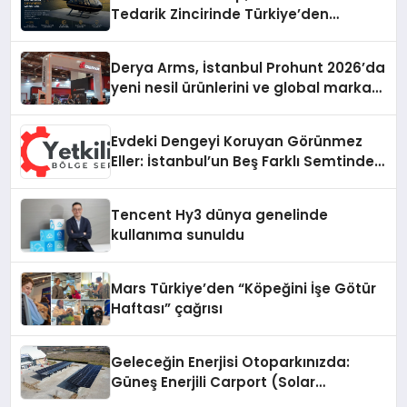
Tedarik Zincirinde Türkiye’den
Dünyaya Açılıyor
Derya Arms, İstanbul Prohunt 2026’da
yeni nesil ürünlerini ve global marka
vizyonunu sergiledi
Evdeki Dengeyi Koruyan Görünmez
Eller: İstanbul’un Beş Farklı Semtinde
Teknik Servis Gerçeği
Tencent Hy3 dünya genelinde
kullanıma sunuldu
Mars Türkiye’den “Köpeğini İşe Götür
Haftası” çağrısı
Geleceğin Enerjisi Otoparkınızda:
Güneş Enerjili Carport (Solar
Otopark) Nedir?