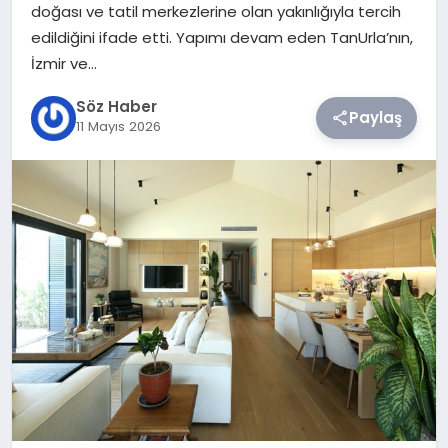
doğası ve tatil merkezlerine olan yakınlığıyla tercih
edildiğini ifade etti. Yapımı devam eden TanUrla’nın,
TEKNOLOJI
İzmir ve…
SIYASET
Söz Haber
Paylaş
11 Mayıs 2026
YAŞAM