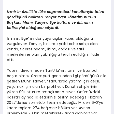
İzmir’in özellikle lüks segmentteki konutlarıyla talep
gördüğünü belirten
Tanyer
Yapı Yönetim Kurulu
Başkanı Münir
Tanyer
, Ege kültürü ve ikliminin
belirleyici olduğunu söyledi.
İzmir’in, Ege’nin dünyaya açılan kapısı olduğunu
vurgulayan
Tanyer
, binlerce yıllık tarihe sahip olan
kentin, ticaret hacmi, iklimi, doğası ve tatil
merkezlerine olan yakınlığıyla tercih edildiğini ifade
etti.
Yapımı devam eden
TanUrla’nın
, İzmir ve İstanbul
başta olmak üzere; yurt genelinden ilgi gördüğünü dile
getiren Münir
Tanyer
, “
TanUrla’da
yatırım için değil,
yaşamak için alan bir profil var. Konut sahiplerinin
yüzde 90’ı oturum amaçlı satın alıyor. Önümüzdeki
Haziran
ayında ilk etabımızı teslim edeceğiz. Haziran
2027’de ise son etabı teslim edeceğiz. 1+1’den 6+2’ye
kadar toplam 274 bağımsız bölüm var. Ayrıca
projemizde 20 bin metrekarelik ticari alanımız var.