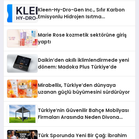
Kleen-Hy-Dro-Gen Inc., Sıfır Karbon
Emisyonlu Hidrojen Isıtma
Teknolojisinde ISO ve TSSA
Düzenleyici Onaylarını Aldı
Marie Rose kozmetik sektörüne giriş
yaptı
Daikin’den akıllı iklimlendirmede yeni
dönem: Madoka Plus Türkiye’de
Mirabellix, Türkiye’den dünyaya
uzanan güçlü büyümesini sürdürüyor
Türkiye’nin Güvenilir Bahçe Mobilyası
Firmaları Arasında Neden Divona
Home Tercih Ediliyor?
Türk Sporunda Yeni Bir Çağ: İbrahim