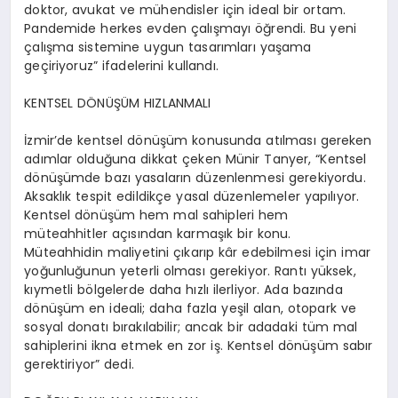
doktor, avukat ve mühendisler için ideal bir ortam.
Pandemide herkes evden çalışmayı öğrendi. Bu yeni
çalışma sistemine uygun tasarımları yaşama
geçiriyoruz” ifadelerini kullandı.
KENTSEL DÖNÜŞÜM HIZLANMALI
İzmir’de kentsel dönüşüm konusunda atılması gereken
adımlar olduğuna dikkat çeken Münir
Tanyer
, “Kentsel
dönüşümde bazı yasaların düzenlenmesi gerekiyordu.
Aksaklık tespit edildikçe yasal düzenlemeler yapılıyor.
Kentsel dönüşüm hem mal sahipleri hem
müteahhitler açısından karmaşık bir konu.
Müteahhidin maliyetini çıkarıp kâr edebilmesi için imar
yoğunluğunun yeterli olması gerekiyor. Rantı yüksek,
kıymetli bölgelerde daha hızlı ilerliyor. Ada bazında
dönüşüm en ideali; daha fazla yeşil
alan, otopark ve
sosyal donatı bırakılabilir; ancak bir adadaki tüm mal
sahiplerini ikna etmek en zor iş. Kentsel dönüşüm sabır
gerektiriyor” dedi.