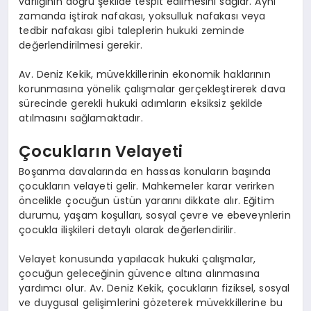
varlığının doğru şekilde tespit edilmesini sağlar. Aynı
zamanda iştirak nafakası, yoksulluk nafakası veya
tedbir nafakası gibi taleplerin hukuki zeminde
değerlendirilmesi gerekir.
Av. Deniz Kekik, müvekkillerinin ekonomik haklarının
korunmasına yönelik çalışmalar gerçekleştirerek dava
sürecinde gerekli hukuki adımların eksiksiz şekilde
atılmasını sağlamaktadır.
Çocukların Velayeti
Boşanma davalarında en hassas konuların başında
çocukların velayeti gelir. Mahkemeler karar verirken
öncelikle çocuğun üstün yararını dikkate alır. Eğitim
durumu, yaşam koşulları, sosyal çevre ve ebeveynlerin
çocukla ilişkileri detaylı olarak değerlendirilir.
Velayet konusunda yapılacak hukuki çalışmalar,
çocuğun geleceğinin güvence altına alınmasına
yardımcı olur. Av. Deniz Kekik, çocukların fiziksel, sosyal
ve duygusal gelişimlerini gözeterek müvekkillerine bu