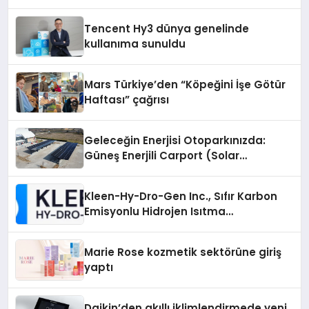
Gerçeği
Tencent Hy3 dünya genelinde
kullanıma sunuldu
Mars Türkiye’den “Köpeğini İşe Götür
Haftası” çağrısı
Geleceğin Enerjisi Otoparkınızda:
Güneş Enerjili Carport (Solar
Otopark) Nedir?
Kleen-Hy-Dro-Gen Inc., Sıfır Karbon
Emisyonlu Hidrojen Isıtma
Teknolojisinde ISO ve TSSA
Düzenleyici Onaylarını Aldı
Marie Rose kozmetik sektörüne giriş
yaptı
Daikin’den akıllı iklimlendirmede yeni