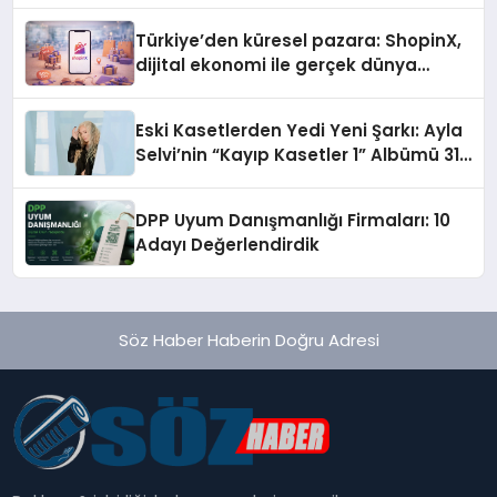
Türkiye’den küresel pazara: ShopinX,
dijital ekonomi ile gerçek dünya
alışverişini bir araya getirmeyi
hedefliyor
Eski Kasetlerden Yedi Yeni Şarkı: Ayla
Selvi’nin “Kayıp Kasetler 1” Albümü 31
Temmuz’da Çıktı
DPP Uyum Danışmanlığı Firmaları: 10
Adayı Değerlendirdik
Söz Haber Haberin Doğru Adresi