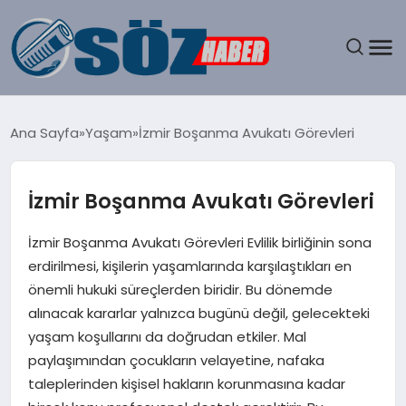
GÜNDEM
Ana Sayfa
Yaşam
İzmir Boşanma Avukatı Görevleri
SPOR
İzmir Boşanma Avukatı Görevleri
MAGAZIN
İzmir Boşanma Avukatı Görevleri Evlilik birliğinin sona
EKONOMI
erdirilmesi, kişilerin yaşamlarında karşılaştıkları en
önemli hukuki süreçlerden biridir. Bu dönemde
EĞITIM
alınacak kararlar yalnızca bugünü değil, gelecekteki
yaşam koşullarını da doğrudan etkiler. Mal
SAĞLIK
paylaşımından çocukların velayetine, nafaka
taleplerinden kişisel hakların korunmasına kadar
DÜNYA