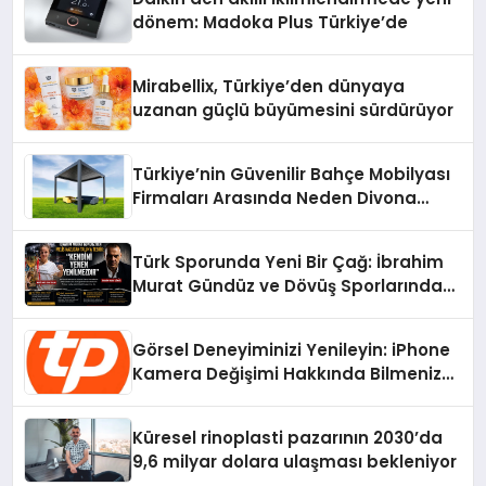
dönem: Madoka Plus Türkiye’de
Mirabellix, Türkiye’den dünyaya
uzanan güçlü büyümesini sürdürüyor
Türkiye’nin Güvenilir Bahçe Mobilyası
Firmaları Arasında Neden Divona
Home Tercih Ediliyor?
Türk Sporunda Yeni Bir Çağ: İbrahim
Murat Gündüz ve Dövüş Sporlarında
Radikal Devrim
Görsel Deneyiminizi Yenileyin: iPhone
Kamera Değişimi Hakkında Bilmeniz
Gerekenler
Küresel rinoplasti pazarının 2030’da
9,6 milyar dolara ulaşması bekleniyor