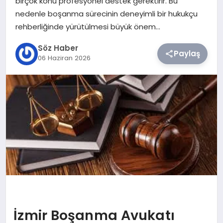
birçok konu profesyonel destek gerektirir. Bu
nedenle boşanma sürecinin deneyimli bir hukukçu
TEKNOLOJI
rehberliğinde yürütülmesi büyük önem…
Söz Haber
SIYASET
Paylaş
06 Haziran 2026
YAŞAM
İzmir Boşanma Avukatı