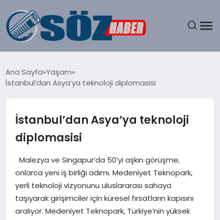
GÜNDEM
Ana Sayfa
Yaşam
İstanbul’dan Asya’ya teknoloji diplomasisi
SPOR
MAGAZIN
İstanbul’dan Asya’ya teknoloji
diplomasisi
EKONOMI
Malezya ve Singapur’da 50’yi aşkın görüşme,
EĞITIM
onlarca yeni iş birliği adımı. Medeniyet Teknopark,
yerli teknoloji vizyonunu uluslararası sahaya
SAĞLIK
taşıyarak girişimciler için küresel fırsatların kapısını
aralıyor. Medeniyet Teknopark, Türkiye’nin yüksek
DÜNYA