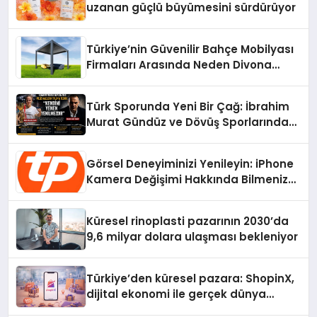
uzanan güçlü büyümesini sürdürüyor
Türkiye’nin Güvenilir Bahçe Mobilyası
Firmaları Arasında Neden Divona
Home Tercih Ediliyor?
Türk Sporunda Yeni Bir Çağ: İbrahim
Murat Gündüz ve Dövüş Sporlarında
Radikal Devrim
Görsel Deneyiminizi Yenileyin: iPhone
Kamera Değişimi Hakkında Bilmeniz
Gerekenler
Küresel rinoplasti pazarının 2030’da
9,6 milyar dolara ulaşması bekleniyor
Türkiye’den küresel pazara: ShopinX,
dijital ekonomi ile gerçek dünya
alışverişini bir araya getirmeyi