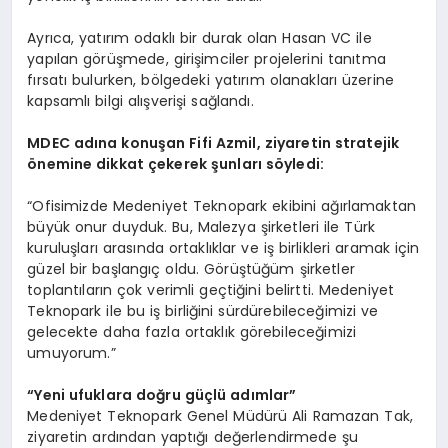
Ayrıca, yatırım odaklı bir durak olan Hasan VC ile
yapılan görüşmede, girişimciler projelerini tanıtma
fırsatı bulurken, bölgedeki yatırım olanakları üzerine
kapsamlı bilgi alışverişi sağlandı.
MDEC ad
ına konuşan Fifi Azmil, ziyaretin stratejik
ö
nemine dikkat çekerek şunları s
ö
yledi:
“Ofisimizde Medeniyet Teknopark ekibini ağırlamaktan
büyük onur duyduk. Bu, Malezya şirketleri ile Türk
kuruluşları arasında ortaklıklar ve iş birlikleri aramak için
güzel bir başlangıç oldu. Görüştüğüm şirketler
toplantıların çok verimli geçtiğini belirtti. Medeniyet
Teknopark ile bu iş birliğini sürdürebileceğimizi ve
gelecekte daha fazla ortaklık görebileceğimizi
umuyorum.”
“
Yeni ufuklara doğru güçlü adımlar”
Medeniyet Teknopark Genel Müdürü Ali Ramazan Tak,
ziyaretin ardından yaptığı değerlendirmede şu