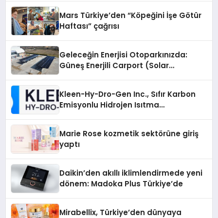
Mars Türkiye’den “Köpeğini İşe Götür
Haftası” çağrısı
Geleceğin Enerjisi Otoparkınızda:
Güneş Enerjili Carport (Solar
Otopark) Nedir?
Kleen-Hy-Dro-Gen Inc., Sıfır Karbon
Emisyonlu Hidrojen Isıtma
Teknolojisinde ISO ve TSSA
Düzenleyici Onaylarını Aldı
Marie Rose kozmetik sektörüne giriş
yaptı
Daikin’den akıllı iklimlendirmede yeni
dönem: Madoka Plus Türkiye’de
Mirabellix, Türkiye’den dünyaya