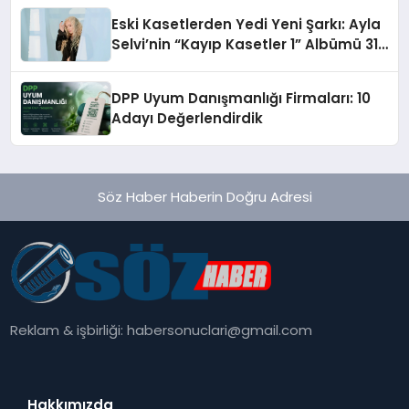
hedefliyor
Eski Kasetlerden Yedi Yeni Şarkı: Ayla
Selvi’nin “Kayıp Kasetler 1” Albümü 31
Temmuz’da Çıktı
DPP Uyum Danışmanlığı Firmaları: 10
Adayı Değerlendirdik
Söz Haber Haberin Doğru Adresi
Reklam & işbirliği:
habersonuclari@gmail.com
Hakkımızda