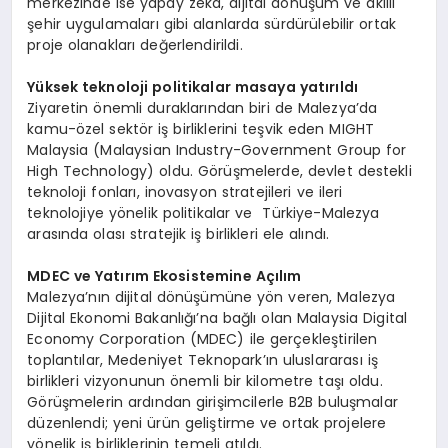
merkezinde ise yapay zeka, dijital dönüşüm ve akıllı
şehir uygulamaları gibi alanlarda sürdürülebilir ortak
proje olanakları değerlendirildi.
Y
üksek teknoloji politikalar masaya yatırıldı
Ziyaretin önemli duraklarından biri de Malezya’da
kamu-özel sektör iş birliklerini teşvik eden MIGHT
Malaysia (Malaysian Industry-Government Group for
High Technology) oldu. Görüşmelerde, devlet destekli
teknoloji fonları, inovasyon stratejileri ve ileri
teknolojiye yönelik politikalar ve Türkiye-Malezya
arasında olası stratejik iş birlikleri ele alındı.
MDEC ve Yatırım Ekosistemine Açılım
Malezya’nın dijital dönüşümüne yön veren, Malezya
Dijital Ekonomi Bakanlığı’na bağlı olan Malaysia Digital
Economy Corporation (MDEC) ile gerçekleştirilen
toplantılar, Medeniyet Teknopark’ın uluslararası iş
birlikleri vizyonunun önemli bir kilometre taşı oldu.
Görüşmelerin ardından girişimcilerle B2B buluşmalar
düzenlendi; yeni ürün geliştirme ve ortak projelere
yönelik iş birliklerinin temeli atıldı.