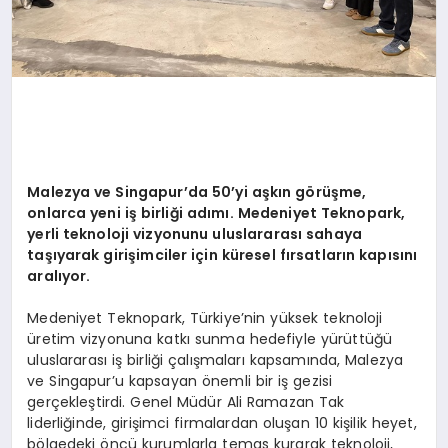
Malezya ve Singapur
’
da 50
’
yi aşkın g
ö
rüşme,
onlarca yeni iş birliğ
i ad
ımı. Medeniyet Teknopark,
yerli teknoloji vizyonunu uluslararası sahaya
taşıyarak girişimciler için küresel fırsatların kapısını
aralıyor.
Medeniyet Teknopark, Türkiye’nin yüksek teknoloji
üretim vizyonuna katkı sunma hedefiyle yürüttüğü
uluslararası iş birliği çalışmaları kapsamında, Malezya
ve Singapur’u kapsayan önemli bir iş gezisi
gerçekleştirdi. Genel Müdür Ali Ramazan Tak
liderliğinde, girişimci firmalardan oluşan 10 kişilik heyet,
bölgedeki öncü kurumlarla temas kurarak teknoloji,