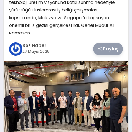
teknoloji üretim vizyonuna katkı sunma hedefiyle
yürüttüğü uluslararası iş birliği çalışmaları
TEKNOLOJI
kapsamında, Malezya ve Singapur’u kapsayan
önemli bir iş gezisi gerçekleştirdi. Genel Müdür Ali
SIYASET
Ramazan…
YAŞAM
Söz Haber
Paylaş
27 Mayıs 2025