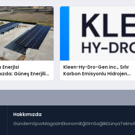
rçeği
 Enerjisi
Kleen-Hy-Dro-Gen Inc., Sıfır
ızda: Güneş Enerjili
Karbon Emisyonlu Hidrojen
Solar Otopark)
Isıtma Teknolojisinde ISO ve
TSSA Düzenleyici Onaylarını
Aldı
Hakkımızda
Gündem
Spor
Magazin
Ekonomi
Eğitim
Sağlık
Dünya
Teknol