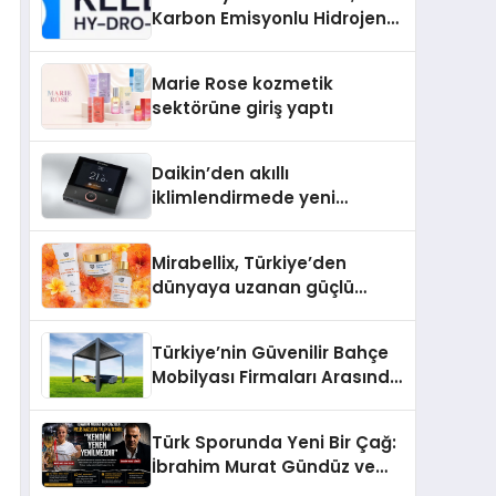
Karbon Emisyonlu Hidrojen
Isıtma Teknolojisinde ISO ve
TSSA Düzenleyici Onaylarını
Marie Rose kozmetik
Aldı
sektörüne giriş yaptı
Daikin’den akıllı
iklimlendirmede yeni
dönem: Madoka Plus
Türkiye’de
Mirabellix, Türkiye’den
dünyaya uzanan güçlü
büyümesini sürdürüyor
Türkiye’nin Güvenilir Bahçe
Mobilyası Firmaları Arasında
Neden Divona Home Tercih
Ediliyor?
Türk Sporunda Yeni Bir Çağ:
İbrahim Murat Gündüz ve
Dövüş Sporlarında Radikal