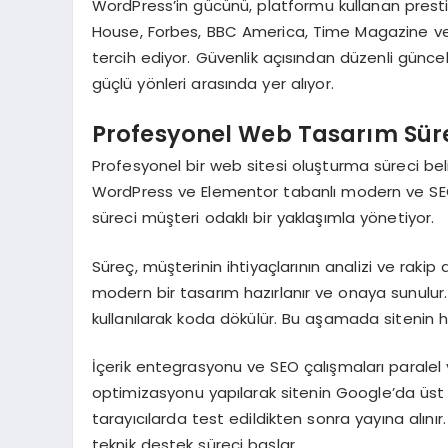
WordPress’in gücünü, platformu kullanan prestijli
House, Forbes, BBC America, Time Magazine ve D
tercih ediyor. Güvenlik açısından düzenli günce
güçlü yönleri arasında yer alıyor.
Profesyonel Web Tasarım Sür
Profesyonel bir web sitesi oluşturma süreci belir
WordPress ve Elementor tabanlı modern ve SEO
süreci müşteri odaklı bir yaklaşımla yönetiyor.
Süreç, müşterinin ihtiyaçlarının analizi ve rakip
modern bir tasarım hazırlanır ve onaya sunulur
kullanılarak koda dökülür. Bu aşamada sitenin h
İçerik entegrasyonu ve SEO çalışmaları paralel y
optimizasyonu yapılarak sitenin Google’da üst sı
tarayıcılarda test edildikten sonra yayına alını
teknik destek süreci başlar.