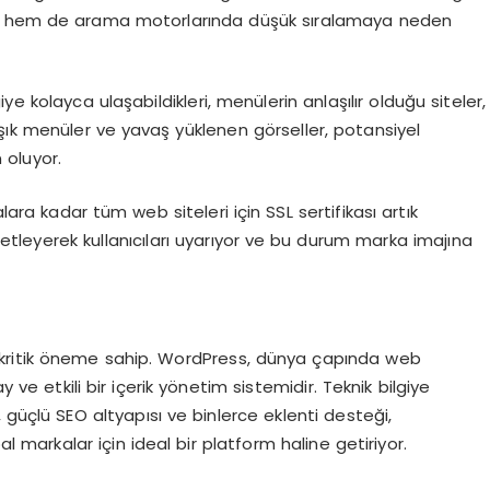
ına hem de arama motorlarında düşük sıralamaya neden
giye kolayca ulaşabildikleri, menülerin anlaşılır olduğu siteler,
ık menüler ve yavaş yüklenen görseller, potansiyel
 oluyor.
ara kadar tüm web siteleri için SSL sertifikası artık
retleyerek kullanıcıları uyarıyor ve bu durum marka imajına
kritik öneme sahip. WordPress, dünya çapında web
y ve etkili bir içerik yönetim sistemidir. Teknik bilgiye
 güçlü SEO altyapısı ve binlerce eklenti desteği,
markalar için ideal bir platform haline getiriyor.