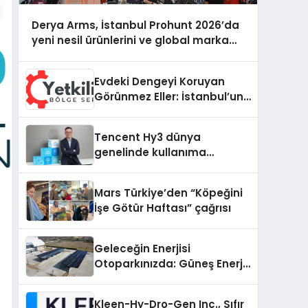
Derya Arms, İstanbul Prohunt 2026’da
yeni nesil ürünlerini ve global marka
vizyonunu sergiledi
Evdeki Dengeyi Koruyan
Görünmez Eller: İstanbul’un
Beş Farklı Semtinde Teknik
Servis Gerçeği
Tencent Hy3 dünya
genelinde kullanıma
sunuldu
Mars Türkiye’den “Köpeğini
İşe Götür Haftası” çağrısı
Geleceğin Enerjisi
Otoparkınızda: Güneş Enerjili
Carport (Solar Otopark)
Nedir?
Kleen-Hy-Dro-Gen Inc., Sıfır