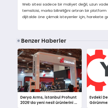
Web sitesi sadece bir maliyet değil, uzun vadeli 
temsilcisi, marka bilinirliğini artıran bir platfo
dijitalde öne çıkmak isteyenler için, harekete
Benzer Haberler
Derya Arms, İstanbul Prohunt
Evdeki D
2026’da yeni nesil ürünlerini ve
Görünmez 
global marka vizyonunu
Beş Farkl