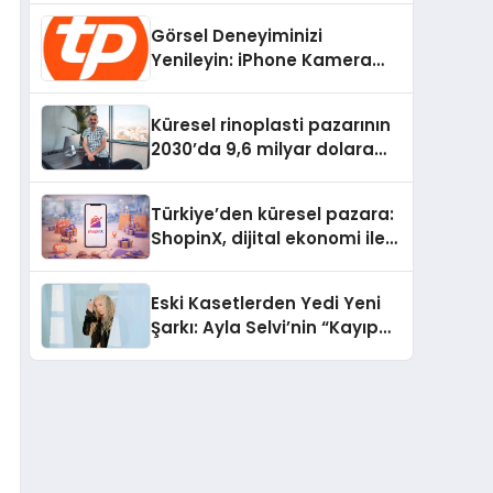
Devrim
Görsel Deneyiminizi
Yenileyin: iPhone Kamera
Değişimi Hakkında Bilmeniz
Gerekenler
Küresel rinoplasti pazarının
2030’da 9,6 milyar dolara
ulaşması bekleniyor
Türkiye’den küresel pazara:
ShopinX, dijital ekonomi ile
gerçek dünya alışverişini bir
araya getirmeyi hedefliyor
Eski Kasetlerden Yedi Yeni
Şarkı: Ayla Selvi’nin “Kayıp
Kasetler 1” Albümü 31
Temmuz’da Çıktı