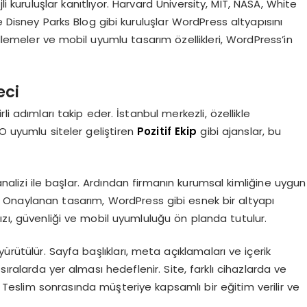
 kuruluşlar kanıtlıyor. Harvard University, MIT, NASA, White
isney Parks Blog gibi kuruluşlar WordPress altyapısını
llemeler ve mobil uyumlu tasarım özellikleri, WordPress’in
eci
li adımları takip eder. İstanbul merkezli, özellikle
 uyumlu siteler geliştiren
Pozitif Ekip
gibi ajanslar, bu
 analizi ile başlar. Ardından firmanın kurumsal kimliğine uygun
. Onaylanan tasarım, WordPress gibi esnek bir altyapı
ızı, güvenliği ve mobil uyumluluğu ön planda tutulur.
ürütülür. Sayfa başlıkları, meta açıklamaları ve içerik
ralarda yer alması hedeflenir. Site, farklı cihazlarda ve
r. Teslim sonrasında müşteriye kapsamlı bir eğitim verilir ve