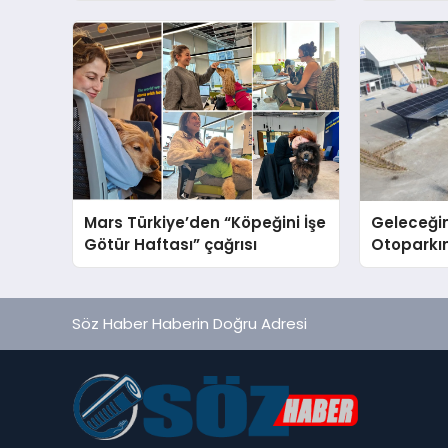
sergiledi
Servis Ge
Mars Türkiye’den “Köpeğini İşe
Geleceğin
Götür Haftası” çağrısı
Otoparkın
Carport (
Nedir?
Söz Haber Haberin Doğru Adresi