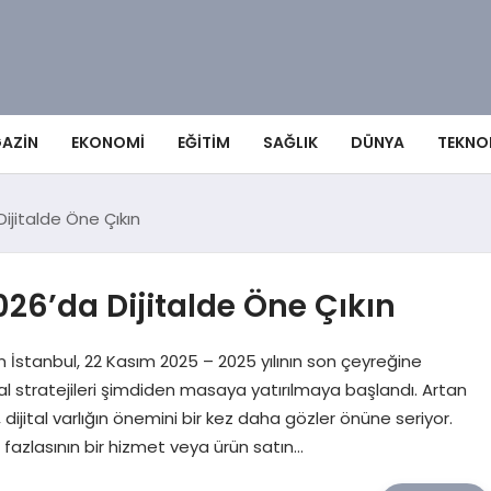
AZIN
EKONOMI
EĞITIM
SAĞLIK
DÜNYA
TEKNO
ijitalde Öne Çıkın
26’da Dijitalde Öne Çıkın
 İstanbul, 22 Kasım 2025 – 2025 yılının son çeyreğine
dijital stratejileri şimdiden masaya yatırılmaya başlandı. Artan
, dijital varlığın önemini bir kez daha gözler önüne seriyor.
 fazlasının bir hizmet veya ürün satın…