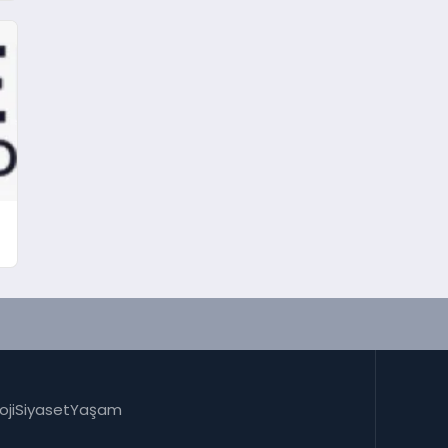
oji
Siyaset
Yaşam