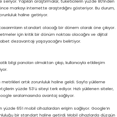
e seriyor. Yapılan araştırmalar, tüketicilerin yüzde 80’inden
nce markayı internette araştırdığını gösteriyor. Bu durum,
orunluluk haline getiriyor.
lı tasarımların standart olacağı bir dönem olarak öne çıkıyor.
etmeler için kritik bir dönüm noktası olacağını ve dijital
kabet dezavantajı yaşayacağını belirtiyor.
tik bilgi panoları olmaktan çıkıp, kullanıcıyla etkileşim
yor.
etrikleri artık zorunluluk haline geldi. Sayfa yükleme
lerin yüzde 53’ü siteyi terk ediyor. Hızlı yüklenen siteler,
oogle sıralamasında avantaj sağlıyor.
nın yüzde 65’i mobil cihazlardan erişim sağlıyor. Google’ın
mluluğu bir standart haline getirdi. Mobil cihazlarda düzgün