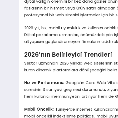
dijital varlığın önemini bir kez daha gözler önün
fazlasının bir hizmet veya ürün satın almadan ö
profesyonel bir web sitesini işletmeler için bir z
2026 yılı, hız, mobil uyumluluk ve kullanıcı odak
Dijital pazarlama uzmanları, önümüzdeki yılın işl
altyapısını güçlendiremeyen firmaların ciddi re
2026’nın Belirleyici Trendleri
Sektör uzmanları, 2026 yılında web sitelerinin sta
kuran dinamik platformlara dönüşeceğini belirti
Hız ve Performans:
Google’ın Core Web Vitals m
süresinin 3 saniyeyi geçmesi durumunda, ziyaretçi
hem kullanıcı memnuniyetini artırıyor hem de G
Mobil Öncelik:
Türkiye’de internet kullanıcıları
mobil öncelikli indeksleme politikası, mobil uyu