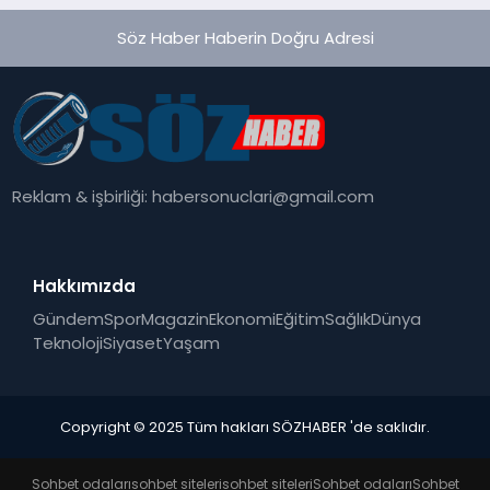
Söz Haber Haberin Doğru Adresi
Reklam & işbirliği:
habersonuclari@gmail.com
Hakkımızda
Gündem
Spor
Magazin
Ekonomi
Eğitim
Sağlık
Dünya
Teknoloji
Siyaset
Yaşam
Copyright © 2025 Tüm hakları SÖZHABER 'de saklıdır.
Sohbet odaları
sohbet siteleri
sohbet siteleri
Sohbet odaları
Sohbet