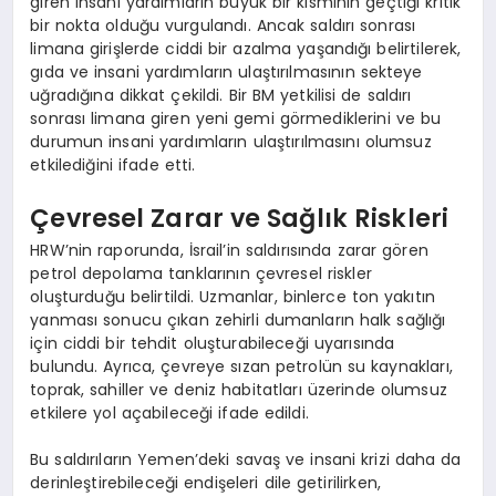
giren insani yardımların büyük bir kısmının geçtiği kritik
bir nokta olduğu vurgulandı. Ancak saldırı sonrası
limana girişlerde ciddi bir azalma yaşandığı belirtilerek,
gıda ve insani yardımların ulaştırılmasının sekteye
uğradığına dikkat çekildi. Bir BM yetkilisi de saldırı
sonrası limana giren yeni gemi görmediklerini ve bu
durumun insani yardımların ulaştırılmasını olumsuz
etkilediğini ifade etti.
Çevresel Zarar ve Sağlık Riskleri
HRW’nin raporunda, İsrail’in saldırısında zarar gören
petrol depolama tanklarının çevresel riskler
oluşturduğu belirtildi. Uzmanlar, binlerce ton yakıtın
yanması sonucu çıkan zehirli dumanların halk sağlığı
için ciddi bir tehdit oluşturabileceği uyarısında
bulundu. Ayrıca, çevreye sızan petrolün su kaynakları,
toprak, sahiller ve deniz habitatları üzerinde olumsuz
etkilere yol açabileceği ifade edildi.
Bu saldırıların Yemen’deki savaş ve insani krizi daha da
derinleştirebileceği endişeleri dile getirilirken,