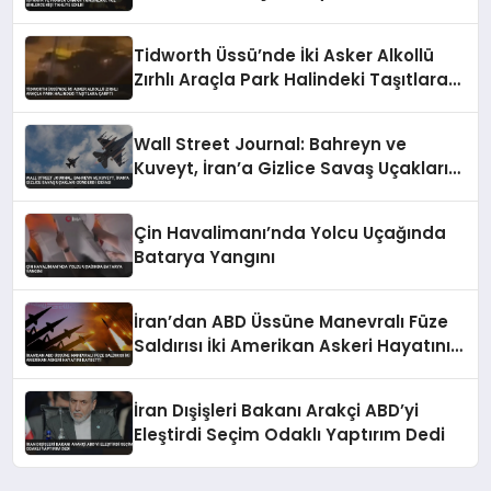
Tidworth Üssü’nde İki Asker Alkollü
Zırhlı Araçla Park Halindeki Taşıtlara
Çarptı
Wall Street Journal: Bahreyn ve
Kuveyt, İran’a Gizlice Savaş Uçakları
Gönderdi İddiası
Çin Havalimanı’nda Yolcu Uçağında
Batarya Yangını
İran’dan ABD Üssüne Manevralı Füze
Saldırısı İki Amerikan Askeri Hayatını
Kaybetti
İran Dışişleri Bakanı Arakçi ABD’yi
Eleştirdi Seçim Odaklı Yaptırım Dedi