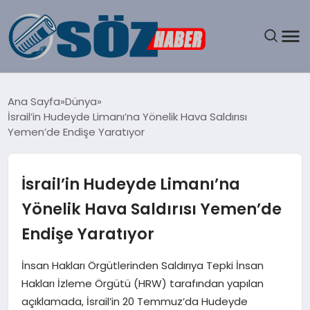
GÜNDEM
Ana Sayfa
Dünya
İsrail’in Hudeyde Limanı’na Yönelik Hava Saldırısı
SPOR
Yemen’de Endişe Yaratıyor
MAGAZIN
İsrail’in Hudeyde Limanı’na
EKONOMI
Yönelik Hava Saldırısı Yemen’de
Endişe Yaratıyor
EĞITIM
İnsan Hakları Örgütlerinden Saldırıya Tepki İnsan
SAĞLIK
Hakları İzleme Örgütü (HRW) tarafından yapılan
açıklamada, İsrail’in 20 Temmuz’da Hudeyde
DÜNYA