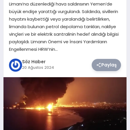
Limanı’na düzenlediği hava saldırısının Yemen’de
büyük endişe yarattığı vurgulandı. Saldırıda, sivillerin
TEKNOLOJI
hayatını kaybettiği veya yaralandığı belirtilirken,
limanda bulunan petrol depolama tankları, nakliye
SIYASET
vinçleri ve bir elektrik santralinin hedef alındığı bilgisi
paylaşıldı. Limanın Önemi ve İnsani Yardımların
YAŞAM
Engellenmesi HRW’nin…
Söz Haber
Paylaş
20 Ağustos 2024