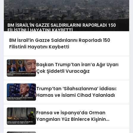
BM İsrail’in Gazze Saldırılarını Raporladı 150
Filistinli Hayatını Kaybetti
Başkan Trump’tan İran’a Ağır Uyarı
Çok Şiddetli Vuracağız
Trump’tan ‘Silahsızlanma’ İddiası:
Hamas ve İslami Cihad Yalanladı
Fransa ve İspanya’da Orman
Yangınları Yüz Binlerce Kişinin
Tahliyesine Yol Açtı