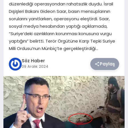
düzenlediği operasyondan rahatsızlık duydu. İsrail
Dışişleri Bakanı Gideon Saar, basın mensuplarının
TEKNOLOJI
sorularını yanıtlarken, operasyonu eleştirdi. Saar,
sosyal medya hesabından yaptığı açıklamada,
SIYASET
“Suriye’deki azınlıkların korunması konusuna vurgu
yaptığını” belirtti. Terör Örgütüne Karşı Tepki Suriye
YAŞAM
Milli Ordusu’nun Münbiç’te gerçekleştirdiği…
Söz Haber
Paylaş
09 Aralık 2024