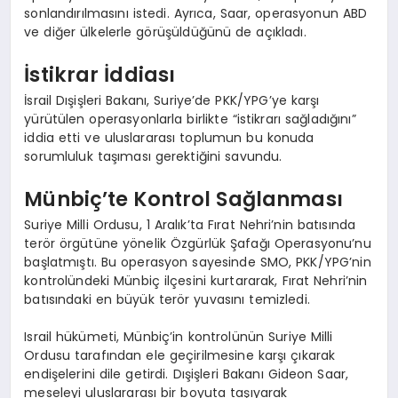
sonlandırılmasını istedi. Ayrıca, Saar, operasyonun ABD
ve diğer ülkelerle görüşüldüğünü de açıkladı.
İstikrar İddiası
İsrail Dışişleri Bakanı, Suriye’de PKK/YPG’ye karşı
yürütülen operasyonlarla birlikte “istikrarı sağladığını”
iddia etti ve uluslararası toplumun bu konuda
sorumluluk taşıması gerektiğini savundu.
Münbiç’te Kontrol Sağlanması
Suriye Milli Ordusu, 1 Aralık’ta Fırat Nehri’nin batısında
terör örgütüne yönelik Özgürlük Şafağı Operasyonu’nu
başlatmıştı. Bu operasyon sayesinde SMO, PKK/YPG’nin
kontrolündeki Münbiç ilçesini kurtararak, Fırat Nehri’nin
batısındaki en büyük terör yuvasını temizledi.
Israil hükümeti, Münbiç’in kontrolünün Suriye Milli
Ordusu tarafından ele geçirilmesine karşı çıkarak
endişelerini dile getirdi. Dışişleri Bakanı Gideon Saar,
meseleyi uluslararası bir boyuta taşıyarak