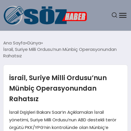
GÜNDEM
Ana Sayfa
Dünya
İsrail, Suriye Milli Ordusu’nun Münbiç Operasyonundan
SPOR
Rahatsız
MAGAZIN
İsrail, Suriye Milli Ordusu’nun
EKONOMI
Münbiç Operasyonundan
Rahatsız
EĞITIM
İsrail Dışişleri Bakanı Saar’ın Açıklamaları İsrail
SAĞLIK
yönetimi, Suriye Milli Ordusu’nun ABD destekli terör
örgütü PKK/YPG’nin kontrolünde olan Münbiç’e
DÜNYA