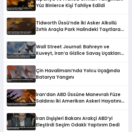
Yüz Binlerce Kişi Tahliye Edildi
Tidworth Üssü’nde İki Asker Alkollü
Zırhlı Araçla Park Halindeki Taşıtlara
Çarptı
Wall Street Journal: Bahreyn ve
Kuveyt, İran’a Gizlice Savaş Uçakları
Gönderdi İddiası
Çin Havalimanı’nda Yolcu Uçağında
Batarya Yangını
İran’dan ABD Üssüne Manevralı Füze
Saldırısı İki Amerikan Askeri Hayatını
Kaybetti
İran Dışişleri Bakanı Arakçi ABD’yi
Eleştirdi Seçim Odaklı Yaptırım Dedi