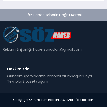
Söz Haber Haberin Doğru Adresi
Reklam & işbirliği:
habersonuclari@gmail.com
Hakkımızda
Gündem
Spor
Magazin
Ekonomi
Eğitim
Sağlık
Dünya
Teknoloji
Siyaset
Yaşam
Copyright © 2025 Tüm hakları SÖZHABER 'de saklıdır.