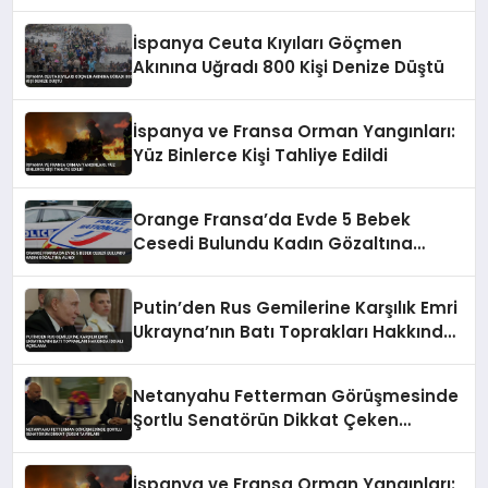
Tahliyesine Yol Açtı
İspanya Ceuta Kıyıları Göçmen
Akınına Uğradı 800 Kişi Denize Düştü
İspanya ve Fransa Orman Yangınları:
Yüz Binlerce Kişi Tahliye Edildi
Orange Fransa’da Evde 5 Bebek
Cesedi Bulundu Kadın Gözaltına
Alındı
Putin’den Rus Gemilerine Karşılık Emri
Ukrayna’nın Batı Toprakları Hakkında
İddialı Açıklama
Netanyahu Fetterman Görüşmesinde
Şortlu Senatörün Dikkat Çeken
Tavırları
İspanya ve Fransa Orman Yangınları: