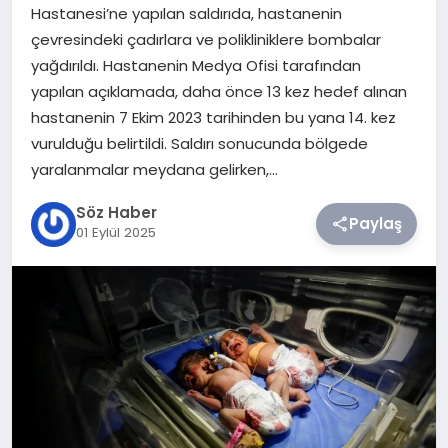
Hastanesi’ne yapılan saldırıda, hastanenin
çevresindeki çadırlara ve polikliniklere bombalar
TEKNOLOJI
yağdırıldı. Hastanenin Medya Ofisi tarafından
yapılan açıklamada, daha önce 13 kez hedef alınan
SIYASET
hastanenin 7 Ekim 2023 tarihinden bu yana 14. kez
vurulduğu belirtildi. Saldırı sonucunda bölgede
YAŞAM
yaralanmalar meydana gelirken,…
Söz Haber
Paylaş
01 Eylül 2025