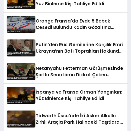
Yüz Binlerce Kişi Tahliye Edildi
Orange Fransa’da Evde 5 Bebek
Cesedi Bulundu Kadın Gözaltına
Alındı
Putin’den Rus Gemilerine Karşılık Emri
Ukrayna’nın Batı Toprakları Hakkında
İddialı Açıklama
Netanyahu Fetterman Görüşmesinde
Şortlu Senatörün Dikkat Çeken
Tavırları
İspanya ve Fransa Orman Yangınları:
Yüz Binlerce Kişi Tahliye Edildi
Tidworth Üssü’nde İki Asker Alkollü
Zırhlı Araçla Park Halindeki Taşıtlara
Çarptı