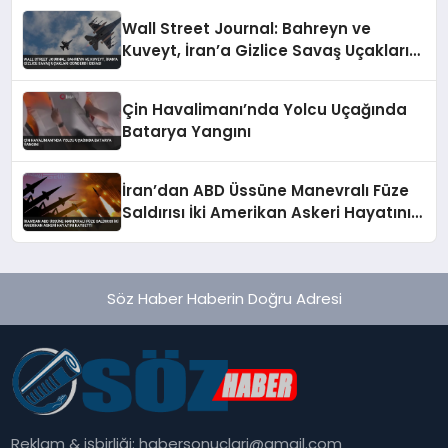
Wall Street Journal: Bahreyn ve
Kuveyt, İran’a Gizlice Savaş Uçakları
Gönderdi İddiası
Çin Havalimanı’nda Yolcu Uçağında
Batarya Yangını
İran’dan ABD Üssüne Manevralı Füze
Saldırısı İki Amerikan Askeri Hayatını
Kaybetti
Söz Haber Haberin Doğru Adresi
Reklam & işbirliği:
habersonuclari@gmail.com