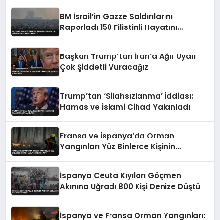
BM İsrail’in Gazze Saldırılarını
Raporladı 150 Filistinli Hayatını
Kaybetti
Başkan Trump’tan İran’a Ağır Uyarı
Çok Şiddetli Vuracağız
Trump’tan ‘Silahsızlanma’ İddiası:
Hamas ve İslami Cihad Yalanladı
Fransa ve İspanya’da Orman
Yangınları Yüz Binlerce Kişinin
Tahliyesine Yol Açtı
İspanya Ceuta Kıyıları Göçmen
Akınına Uğradı 800 Kişi Denize Düştü
İspanya ve Fransa Orman Yangınları: