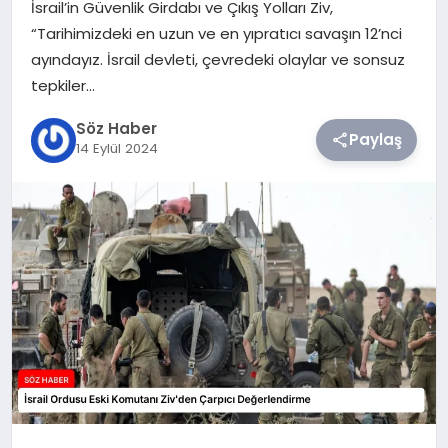
İsrail’in Güvenlik Girdabı ve Çıkış Yolları Ziv,
“Tarihimizdeki en uzun ve en yıpratıcı savaşın 12’nci
TEKNOLOJI
ayındayız. İsrail devleti, çevredeki olaylar ve sonsuz
tepkiler…
SIYASET
Söz Haber
Paylaş
14 Eylül 2024
YAŞAM