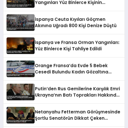
Yangınları Yüz Binlerce Kişinin
Tahliyesine Yol Açtı
İspanya Ceuta Kıyıları Göçmen
Akınına Uğradı 800 Kişi Denize Düştü
İspanya ve Fransa Orman Yangınları:
Yüz Binlerce Kişi Tahliye Edildi
Orange Fransa’da Evde 5 Bebek
Cesedi Bulundu Kadın Gözaltına
Alındı
Putin’den Rus Gemilerine Karşılık Emri
Ukrayna’nın Batı Toprakları Hakkında
İddialı Açıklama
Netanyahu Fetterman Görüşmesinde
Şortlu Senatörün Dikkat Çeken
Tavırları