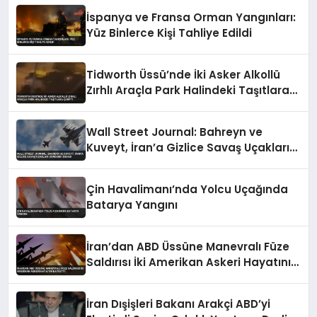
İspanya ve Fransa Orman Yangınları:
Yüz Binlerce Kişi Tahliye Edildi
Tidworth Üssü’nde İki Asker Alkollü
Zırhlı Araçla Park Halindeki Taşıtlara
Çarptı
Wall Street Journal: Bahreyn ve
Kuveyt, İran’a Gizlice Savaş Uçakları
Gönderdi İddiası
Çin Havalimanı’nda Yolcu Uçağında
Batarya Yangını
İran’dan ABD Üssüne Manevralı Füze
Saldırısı İki Amerikan Askeri Hayatını
Kaybetti
İran Dışişleri Bakanı Arakçi ABD’yi