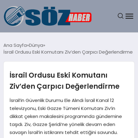
GÜNDEM
Ana Sayfa
Dünya
İsrail Ordusu Eski Komutanı Ziv’den Çarpıcı Değerlendirme
SPOR
MAGAZIN
İsrail Ordusu Eski Komutanı
Ziv’den Çarpıcı Değerlendirme
EKONOMI
İsrail’in Güvenlik Durumu Ele Alındı İsrail Kanal 12
EĞITIM
televizyonu, Eski Gazze Tümeni Komutanı Ziv’in
dikkat çeken makalesini programında gündemine
SAĞLIK
taşıdı. Ziv, Gazze Şeridi’ne yönelik devam eden
savaşın İsrail’in istikrarını tehdit ettiğini savundu.
DÜNYA