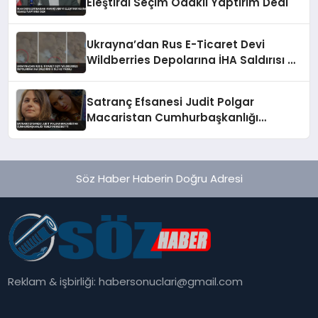
Eleştirdi Seçim Odaklı Yaptırım Dedi
Ukrayna’dan Rus E-Ticaret Devi
Wildberries Depolarına İHA Saldırısı 8
Ölü 62 Yaralı
Satranç Efsanesi Judit Polgar
Macaristan Cumhurbaşkanlığı
Teklifini Reddetti
Söz Haber Haberin Doğru Adresi
Reklam & işbirliği:
habersonuclari@gmail.com