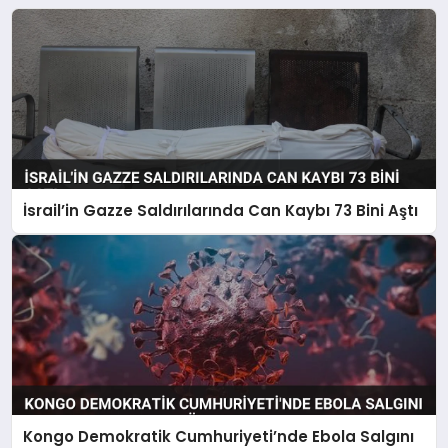
İsrail’in Gazze Saldırılarında Can Kaybı 73 Bini Aştı
Kongo Demokratik Cumhuriyeti’nde Ebola Salgını