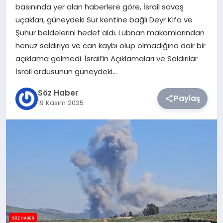
basınında yer alan haberlere göre, İsrail savaş
uçakları, güneydeki Sur kentine bağlı Deyr Kifa ve
TEKNOLOJI
Şuhur beldelerini hedef aldı. Lübnan makamlarından
henüz saldırıya ve can kaybı olup olmadığına dair bir
SIYASET
açıklama gelmedi. İsrail’in Açıklamaları ve Saldırılar
İsrail ordusunun güneydeki…
YAŞAM
Söz Haber
Paylaş
19 Kasım 2025