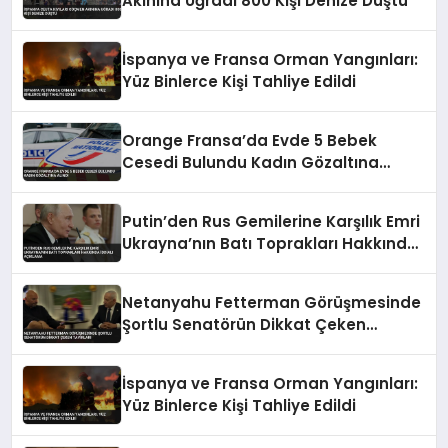
Akınına Uğradı 800 Kişi Denize Düştü
İspanya ve Fransa Orman Yangınları:
Yüz Binlerce Kişi Tahliye Edildi
Orange Fransa’da Evde 5 Bebek
Cesedi Bulundu Kadın Gözaltına
Alındı
Putin’den Rus Gemilerine Karşılık Emri
Ukrayna’nın Batı Toprakları Hakkında
İddialı Açıklama
Netanyahu Fetterman Görüşmesinde
Şortlu Senatörün Dikkat Çeken
Tavırları
İspanya ve Fransa Orman Yangınları:
Yüz Binlerce Kişi Tahliye Edildi