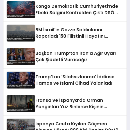
Kongo Demokratik Cumhuriyeti’nde
Ebola Salgını Kontrolden Çıktı DSÖ
Uyardı
BM İsrail’in Gazze Saldırılarını
Raporladı 150 Filistinli Hayatını
Kaybetti
Başkan Trump’tan İran’a Ağır Uyarı
Çok Şiddetli Vuracağız
Trump’tan ‘Silahsızlanma’ İddiası:
Hamas ve İslami Cihad Yalanladı
Fransa ve İspanya’da Orman
Yangınları Yüz Binlerce Kişinin
Tahliyesine Yol Açtı
İspanya Ceuta Kıyıları Göçmen