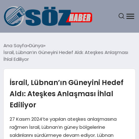
GÜNDEM
Ana Sayfa
Dünya
İsrail, Lübnan’ın Güneyini Hedef Aldı: Ateşkes Anlaşması
SPOR
İhlal Ediliyor
MAGAZIN
İsrail, Lübnan’ın Güneyini Hedef
EKONOMI
Aldı: Ateşkes Anlaşması İhlal
Ediliyor
EĞITIM
27 Kasım 2024’te yapılan ateşkes anlaşmasına
SAĞLIK
rağmen İsrail, Lübnan’ın güney bölgelerine
saldırılarını sürdürmeye devam ediyor. Lübnan
DÜNYA