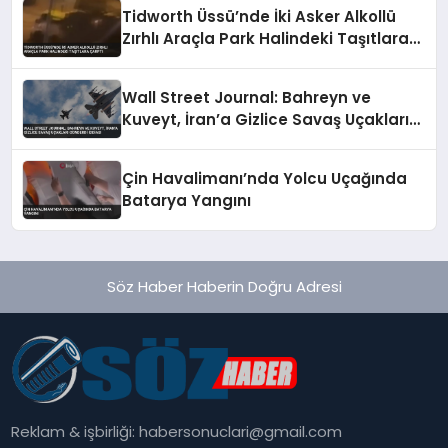
Tidworth Üssü’nde İki Asker Alkollü
Zırhlı Araçla Park Halindeki Taşıtlara
Çarptı
Wall Street Journal: Bahreyn ve
Kuveyt, İran’a Gizlice Savaş Uçakları
Gönderdi İddiası
Çin Havalimanı’nda Yolcu Uçağında
Batarya Yangını
Söz Haber Haberin Doğru Adresi
Reklam & işbirliği:
habersonuclari@gmail.com