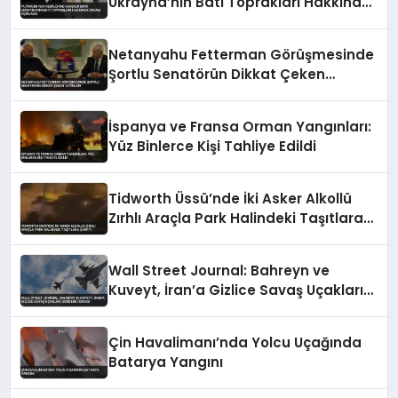
Ukrayna’nın Batı Toprakları Hakkında
İddialı Açıklama
Netanyahu Fetterman Görüşmesinde
Şortlu Senatörün Dikkat Çeken
Tavırları
İspanya ve Fransa Orman Yangınları:
Yüz Binlerce Kişi Tahliye Edildi
Tidworth Üssü’nde İki Asker Alkollü
Zırhlı Araçla Park Halindeki Taşıtlara
Çarptı
Wall Street Journal: Bahreyn ve
Kuveyt, İran’a Gizlice Savaş Uçakları
Gönderdi İddiası
Çin Havalimanı’nda Yolcu Uçağında
Batarya Yangını