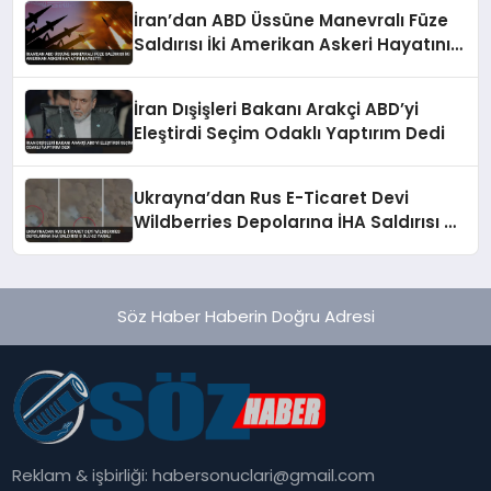
İran’dan ABD Üssüne Manevralı Füze
Saldırısı İki Amerikan Askeri Hayatını
Kaybetti
İran Dışişleri Bakanı Arakçi ABD’yi
Eleştirdi Seçim Odaklı Yaptırım Dedi
Ukrayna’dan Rus E-Ticaret Devi
Wildberries Depolarına İHA Saldırısı 8
Ölü 62 Yaralı
Söz Haber Haberin Doğru Adresi
Reklam & işbirliği:
habersonuclari@gmail.com