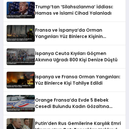
Trump’tan ‘Silahsızlanma’ İddiası:
Hamas ve İslami Cihad Yalanladı
Fransa ve İspanya’da Orman
Yangınları Yüz Binlerce Kişinin
Tahliyesine Yol Açtı
İspanya Ceuta Kıyıları Göçmen
Akınına Uğradı 800 Kişi Denize Düştü
İspanya ve Fransa Orman Yangınları:
Yüz Binlerce Kişi Tahliye Edildi
Orange Fransa’da Evde 5 Bebek
Cesedi Bulundu Kadın Gözaltına
Alındı
Putin’den Rus Gemilerine Karşılık Emri