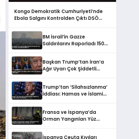
Kongo Demokratik Cumhuriyeti’nde
Ebola Salgını Kontrolden Çıktı DSÖ
Uyardı
BM İsrail’in Gazze
Saldırılarını Raporladı 150
Filistinli Hayatını Kaybetti
Başkan Trump’tan İran’a
Ağır Uyarı Çok Şiddetli
Vuracağız
Trump’tan ‘Silahsızlanma’
İddiası: Hamas ve İslami
Cihad Yalanladı
Fransa ve İspanya’da
Orman Yangınları Yüz
Binlerce Kişinin Tahliyesine
Yol Açtı
İspanya Ceuta Kıyıları