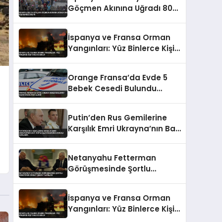
Göçmen Akınına Uğradı 800
Kişi Denize Düştü
İspanya ve Fransa Orman
Yangınları: Yüz Binlerce Kişi
Tahliye Edildi
Orange Fransa’da Evde 5
Bebek Cesedi Bulundu
Kadın Gözaltına Alındı
Putin’den Rus Gemilerine
Karşılık Emri Ukrayna’nın Batı
Toprakları Hakkında İddialı
Açıklama
Netanyahu Fetterman
Görüşmesinde Şortlu
Senatörün Dikkat Çeken
Tavırları
İspanya ve Fransa Orman
Yangınları: Yüz Binlerce Kişi
Tahliye Edildi