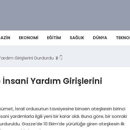
AZIN
EKONOMI
EĞITIM
SAĞLIK
DÜNYA
TEKNO
Yardım Girişlerini Durdurdu ⏬👇
 İnsani Yardım Girişlerini
kümet, İsrail ordusunun tavsiyesine binaen ateşkesin birinci
 yardımlarla ilgili yeni bir karar aldı. Buna göre, bir sonraki
urduruldu. Gazze’de 10 Ekim’de yürürlüğe giren ateşkesin ilk