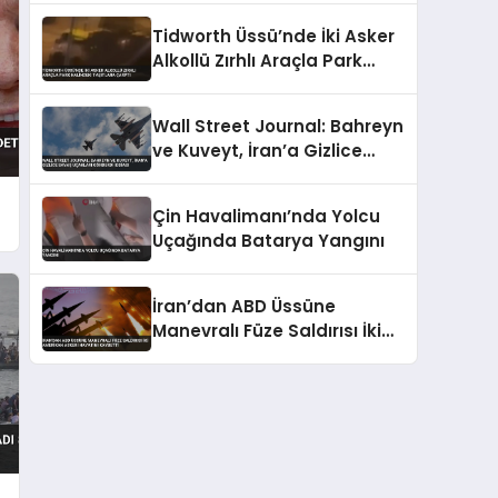
Tidworth Üssü’nde İki Asker
Alkollü Zırhlı Araçla Park
Halindeki Taşıtlara Çarptı
Wall Street Journal: Bahreyn
ve Kuveyt, İran’a Gizlice
Savaş Uçakları Gönderdi
İddiası
Çin Havalimanı’nda Yolcu
Uçağında Batarya Yangını
İran’dan ABD Üssüne
Manevralı Füze Saldırısı İki
Amerikan Askeri Hayatını
Kaybetti