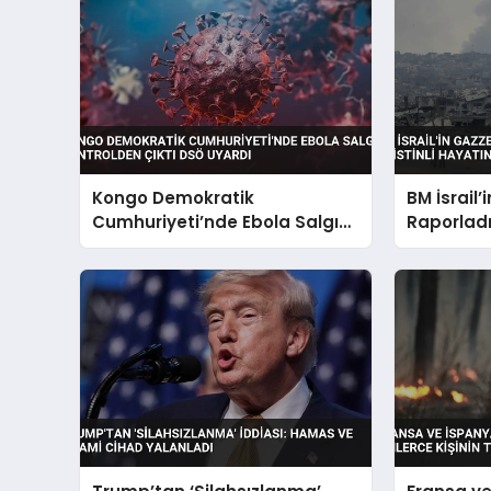
Kongo Demokratik
BM İsrail’
Cumhuriyeti’nde Ebola Salgını
Raporladı 
Kontrolden Çıktı DSÖ Uyardı
Kaybetti