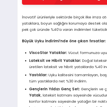
İnovatif ürünleriyle sektörde birçok ilke imza at
yataklara, boyun sağlığını korumaya destek ola
pek çok üründe %40’a varan indirimleri tüketicile
Büyük Uyku İndirimi’nde öne çı
kan
fırsatlar:
ViscoStar Yataklar:
Vücut formunuza uyum
Lateksit ve Hibrit Yataklar:
Doğal lateksin
üretilen lateksit ve hibrit yataklarda %40 in
Yastıklar:
Uyku kalitesini tamamlayan, baş
tüm yastıklarda net %30 indirim.
Gen
çlerin Yıldızı
Gen
ç
Set:
Gençlerin ve çi
Yatak
, lateksit katmanı sayesinde vücudun 
konfor katmanı sayesinde yatağın bir nokt