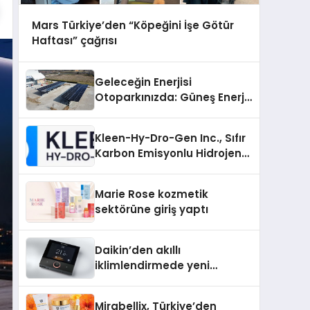
Mars Türkiye’den “Köpeğini İşe Götür
Haftası” çağrısı
Geleceğin Enerjisi
Otoparkınızda: Güneş Enerjili
Carport (Solar Otopark)
Nedir?
Kleen-Hy-Dro-Gen Inc., Sıfır
Karbon Emisyonlu Hidrojen
Isıtma Teknolojisinde ISO ve
TSSA Düzenleyici Onaylarını
Marie Rose kozmetik
Aldı
sektörüne giriş yaptı
Daikin’den akıllı
iklimlendirmede yeni
dönem: Madoka Plus
Türkiye’de
Mirabellix, Türkiye’den