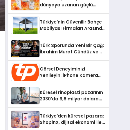
dünyaya uzanan güçlü
büyümesini sürdürüyor
Türkiye’nin Güvenilir Bahçe
Mobilyası Firmaları Arasında
Neden Divona Home Tercih
Ediliyor?
Türk Sporunda Yeni Bir Çağ:
İbrahim Murat Gündüz ve
Dövüş Sporlarında Radikal
Devrim
Görsel Deneyiminizi
Yenileyin: iPhone Kamera
Değişimi Hakkında Bilmeniz
Gerekenler
Küresel rinoplasti pazarının
2030’da 9,6 milyar dolara
ulaşması bekleniyor
Türkiye’den küresel pazara:
ShopinX, dijital ekonomi ile
gerçek dünya alışverişini bir