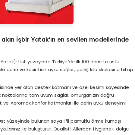
 alan İşbir
Yatak’ın en sevilen modellerinde
 Yatak): Üst yüzeyinde Türkiye’de ilk 100 dansite üstü
 derin ve kesintisiz uyku sağlar; geniş kilo skalasına hitap
çerisinde yer alan destek katmanı ve özel kesimi sayesinde
ırlık noktalarına tam uyum sağlar, omurganızın doğru
t ve Aeromax konfor katmanları ile derin uyku deneyimi
 Üst yüzeyinde bulunan soya lifli pamuklu örme kumaşı
kularınız ile buluşturur. Quallofil Allerban Hygiene+ dolgu