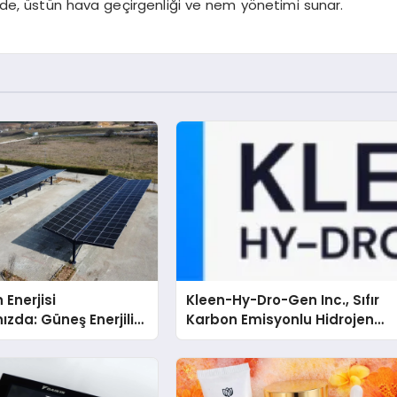
de, üstün hava geçirgenliği ve nem yönetimi sunar.
 Enerjisi
Kleen-Hy-Dro-Gen Inc., Sıfır
ızda: Güneş Enerjili
Karbon Emisyonlu Hidrojen
Solar Otopark)
Isıtma Teknolojisinde ISO ve
TSSA Düzenleyici Onaylarını
Aldı