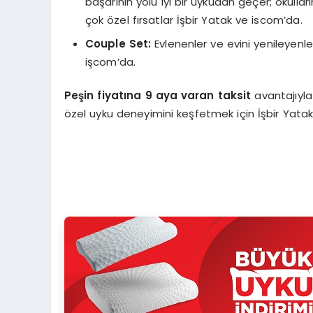
başarının yolu iyi bir uykudan geçer; okulla
çok özel fırsatlar İşbir Yatak ve iscom’da.
Couple Set:
Evlenenler ve evini yenileyenle
işcom’da.
Peşin fiyatına 9 aya varan
taksit
avantajıyl
özel uyku deneyimini keşfetmek için İşbir Yatak’