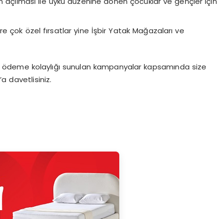
rın açılması ile uyku düzenine dönen çocuklar ve gençler için
re çok özel fırsatlar yine İşbir Yatak Mağazaları ve
a ödeme kolaylığı sunulan kampanyalar kapsamında size
a davetlisiniz.