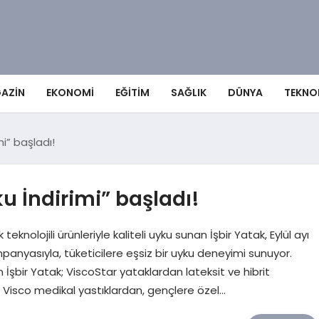
AZIN
EKONOMI
EĞITIM
SAĞLIK
DÜNYA
TEKNO
mi” başladı!
u İndirimi” başladı!
eknolojili ürünleriyle kaliteli uyku sunan İşbir Yatak, Eylül ayı
panyasıyla, tüketicilere eşsiz bir uyku deneyimi sunuyor.
n İşbir Yatak; ViscoStar yataklardan lateksit ve hibrit
 Visco medikal yastıklardan, gençlere özel…