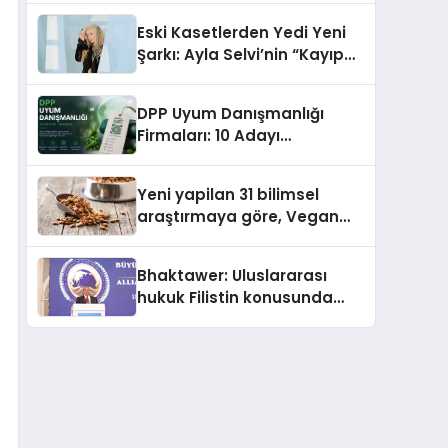
araya getirmeyi hedefliyor
Eski Kasetlerden Yedi Yeni
Şarkı: Ayla Selvi’nin “Kayıp
Kasetler 1” Albümü 31
Temmuz’da Çıktı
DPP Uyum Danışmanlığı
Firmaları: 10 Adayı
Değerlendirdik
Yeni yapilan 31 bilimsel
araştırmaya göre, Vegan
Köpek Maması ve Vegan
Kedi Mamasının İyi
Bhaktawer: Uluslararası
Sindirildiğini Ortaya Koydu
hukuk Filistin konusunda
çifte standart uyguluyor