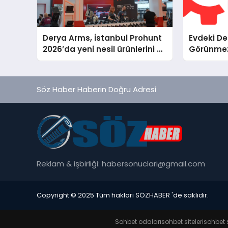
Derya Arms, İstanbul Prohunt
Evdeki D
2026’da yeni nesil ürünlerini ve
Görünmez 
global marka vizyonunu
Beş Farkl
sergiledi
Servis Ge
Söz Haber Haberin Doğru Adresi
Reklam & işbirliği:
habersonuclari@gmail.com
Copyright © 2025 Tüm hakları SÖZHABER 'de saklıdır.
Sohbet odaları
sohbet siteleri
sohbet s