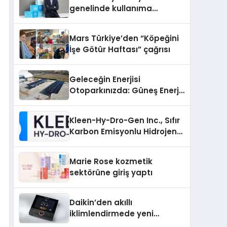
genelinde kullanıma
sunuldu
Mars Türkiye’den “Köpeğini
İşe Götür Haftası” çağrısı
Geleceğin Enerjisi
Otoparkınızda: Güneş Enerjili
Carport (Solar Otopark)
Nedir?
Kleen-Hy-Dro-Gen Inc., Sıfır
Karbon Emisyonlu Hidrojen
Isıtma Teknolojisinde ISO ve
TSSA Düzenleyici Onaylarını
Marie Rose kozmetik
Aldı
sektörüne giriş yaptı
Daikin’den akıllı
iklimlendirmede yeni
dönem: Madoka Plus