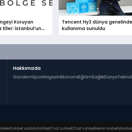
engeyi Koruyan
Tencent Hy3 dünya genelind
Eller: İstanbul’un
kullanıma sunuldu
ı Semtinde Teknik
rçeği
Hakkımızda
Gündem
Spor
Magazin
Ekonomi
Eğitim
Sağlık
Dünya
Teknol
iteleri
Sohbet odaları
Sohbet
Chat sohbet
Chat sohbet
Mersin Haber
Istanbu