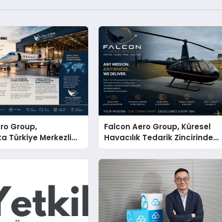
ro Group,
Falcon Aero Group, Küresel
ta Türkiye Merkezli
Havacılık Tedarik Zincirinde
Çözüm Ortağı Olma
Türkiye’den Dünyaya Açılıyor
erliyor