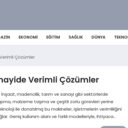
AZIN
EKONOMI
EĞITIM
SAĞLIK
DÜNYA
TEKNO
 Verimli Çözümler
anayide Verimli Çözümler
İnşaat, madencilik, tarım ve sanayi gibi sektörlerde
ı yapma, malzeme taşıma ve çeşitli zorlu görevleri yerine
oloji ile donatılmış bu makineler, işletmelerin verimliliğini
r. Geniş kullanım alanı ve farklı modelleriyle, ihtiyaca…