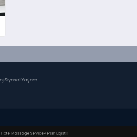
e
oji
Siyaset
Yaşam
l Hotel Massage Service
Mersin Lojistik