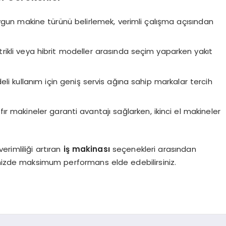
ygun makine türünü belirlemek, verimli çalışma açısından
ktrikli veya hibrit modeller arasında seçim yaparken yakıt
li kullanım için geniş servis ağına sahip markalar tercih
ır makineler garanti avantajı sağlarken, ikinci el makineler
rimliliği artıran
iş makinası
seçenekleri arasından
inizde maksimum performans elde edebilirsiniz.