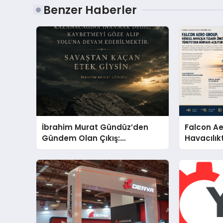
Benzer Haberler
İbrahim Murat Gündüz’den
Falcon Ae
Gündem Olan Çıkış:
Havacılık
“Savaştan Kaçan Etek Giysin”
Küresel 
Yolunda İl