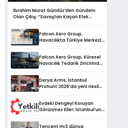
İbrahim Murat Gündüz’den Gündem
Olan Çıkış: “Savaştan Kaçan Etek
Giysin”
Falcon Aero Group,
Havacılıkta Türkiye Merkezli
Küresel Çözüm Ortağı Olma
Yolunda İlerliyor
Falcon Aero Group, Küresel
Havacılık Tedarik Zincirinde
Türkiye’den Dünyaya
Açılıyor
Derya Arms, İstanbul
Prohunt 2026’da yeni nesil
ürünlerini ve global marka
vizyonunu sergiledi
Evdeki Dengeyi Koruyan
Görünmez Eller: İstanbul’un
Beş Farklı Semtinde Teknik
Servis Gerçeği
Tencent Hy3 dünya