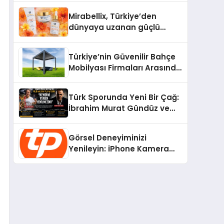
Türkiye’de
Mirabellix, Türkiye’den
dünyaya uzanan güçlü
büyümesini sürdürüyor
Türkiye’nin Güvenilir Bahçe
Mobilyası Firmaları Arasında
Neden Divona Home Tercih
Ediliyor?
Türk Sporunda Yeni Bir Çağ:
İbrahim Murat Gündüz ve
Dövüş Sporlarında Radikal
Devrim
Görsel Deneyiminizi
Yenileyin: iPhone Kamera
Değişimi Hakkında Bilmeniz
Gerekenler