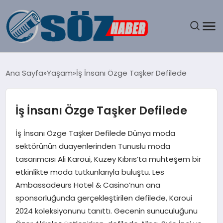
GÜNDEM
Ana Sayfa
Yaşam
İş İnsanı Özge Taşker Defilede
SPOR
İş İnsanı Özge Taşker Defilede
MAGAZIN
İş İnsanı Özge Taşker Defilede Dünya moda
EKONOMI
sektörünün duayenlerinden Tunuslu moda
tasarımcısı Ali Karoui, Kuzey Kıbrıs’ta muhteşem bir
EĞITIM
etkinlikte moda tutkunlarıyla buluştu. Les
Ambassadeurs Hotel & Casino’nun ana
SAĞLIK
sponsorluğunda gerçekleştirilen defilede, Karoui
2024 koleksiyonunu tanıttı. Gecenin sunuculuğunu
DÜNYA