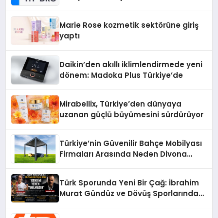
Teknolojisinde ISO ve TSSA
Düzenleyici Onaylarını Aldı
Marie Rose kozmetik sektörüne giriş
yaptı
Daikin’den akıllı iklimlendirmede yeni
dönem: Madoka Plus Türkiye’de
Mirabellix, Türkiye’den dünyaya
uzanan güçlü büyümesini sürdürüyor
Türkiye’nin Güvenilir Bahçe Mobilyası
Firmaları Arasında Neden Divona
Home Tercih Ediliyor?
Türk Sporunda Yeni Bir Çağ: İbrahim
Murat Gündüz ve Dövüş Sporlarında
Radikal Devrim