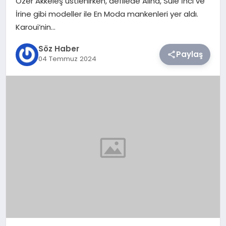
Özer Akkeleş üstlenirken, defilede Alina, Sule İnci ve
İrine gibi modeller ile En Moda mankenleri yer aldı.
TEKNOLOJI
Karoui’nin…
Söz Haber
SIYASET
Paylaş
04 Temmuz 2024
YAŞAM