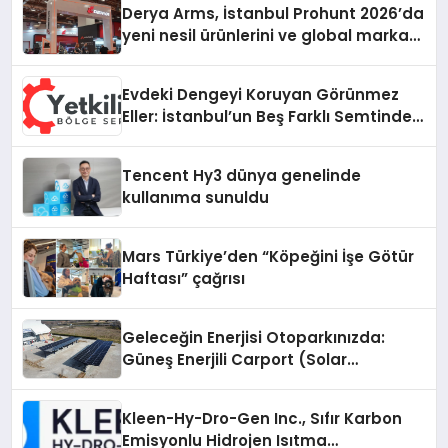
Derya Arms, İstanbul Prohunt 2026’da
yeni nesil ürünlerini ve global marka
vizyonunu sergiledi
Evdeki Dengeyi Koruyan Görünmez
Eller: İstanbul’un Beş Farklı Semtinde
Teknik Servis Gerçeği
Tencent Hy3 dünya genelinde
kullanıma sunuldu
Mars Türkiye’den “Köpeğini İşe Götür
Haftası” çağrısı
Geleceğin Enerjisi Otoparkınızda:
Güneş Enerjili Carport (Solar
Otopark) Nedir?
Kleen-Hy-Dro-Gen Inc., Sıfır Karbon
Emisyonlu Hidrojen Isıtma