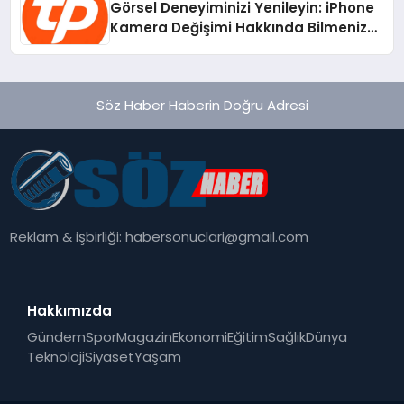
Görsel Deneyiminizi Yenileyin: iPhone
Kamera Değişimi Hakkında Bilmeniz
Gerekenler
Söz Haber Haberin Doğru Adresi
Reklam & işbirliği:
habersonuclari@gmail.com
Hakkımızda
Gündem
Spor
Magazin
Ekonomi
Eğitim
Sağlık
Dünya
Teknoloji
Siyaset
Yaşam