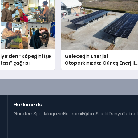
iye’den “Köpeğini İşe
Geleceğin Enerjisi
tası” çağrısı
Otoparkınızda: Güneş Enerjili
Carport (Solar Otopark)
Nedir?
Hakkımızda
Gündem
Spor
Magazin
Ekonomi
Eğitim
Sağlık
Dünya
Teknol