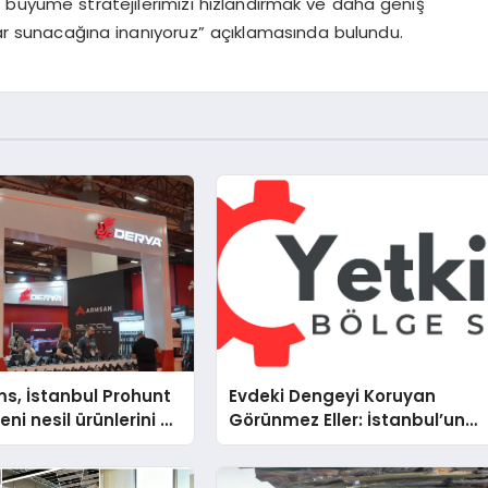
büyüme stratejilerimizi hızlandırmak ve daha geniş
tlar sunacağına inanıyoruz” açıklamasında bulundu.
s, İstanbul Prohunt
Evdeki Dengeyi Koruyan
ni nesil ürünlerini ve
Görünmez Eller: İstanbul’un
arka vizyonunu
Beş Farklı Semtinde Teknik
Servis Gerçeği