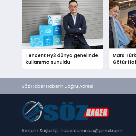
Tencent Hy3 dünya genelinde
Mars Türk
kullanıma sunuldu
Götür Haf
Söz Haber Haberin Doğru Adresi
Reklam & işbirliği:
habersonuclari@gmail.com