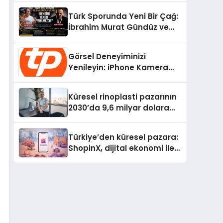
Ediliyor?
Türk Sporunda Yeni Bir Çağ:
İbrahim Murat Gündüz ve
Dövüş Sporlarında Radikal
Devrim
Görsel Deneyiminizi
Yenileyin: iPhone Kamera
Değişimi Hakkında Bilmeniz
Gerekenler
Küresel rinoplasti pazarının
2030’da 9,6 milyar dolara
ulaşması bekleniyor
Türkiye’den küresel pazara:
ShopinX, dijital ekonomi ile
gerçek dünya alışverişini bir
araya getirmeyi hedefliyor