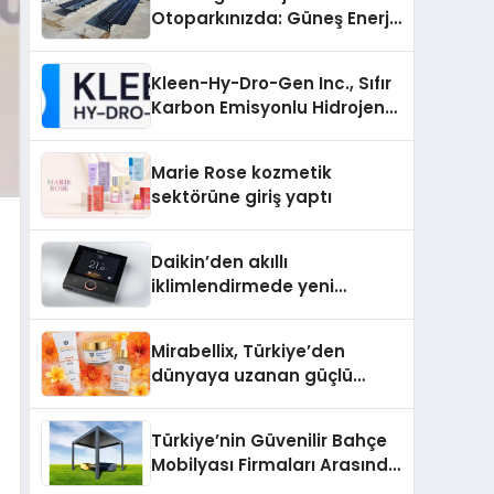
Otoparkınızda: Güneş Enerjili
Carport (Solar Otopark)
Nedir?
Kleen-Hy-Dro-Gen Inc., Sıfır
Karbon Emisyonlu Hidrojen
Isıtma Teknolojisinde ISO ve
TSSA Düzenleyici Onaylarını
Marie Rose kozmetik
Aldı
sektörüne giriş yaptı
Daikin’den akıllı
iklimlendirmede yeni
dönem: Madoka Plus
Türkiye’de
Mirabellix, Türkiye’den
dünyaya uzanan güçlü
büyümesini sürdürüyor
Türkiye’nin Güvenilir Bahçe
Mobilyası Firmaları Arasında
Neden Divona Home Tercih