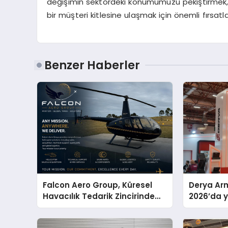
değişimin sektördeki konumumuzu pekiştirmek, 
bir müşteri kitlesine ulaşmak için önemli fırsa
Benzer Haberler
Falcon Aero Group, Küresel
Derya Arm
Havacılık Tedarik Zincirinde
2026’da ye
Türkiye’den Dünyaya Açılıyor
global m
sergiledi