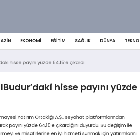
AZIN
EKONOMI
EĞITIM
SAĞLIK
DÜNYA
TEKNO
daki hisse payını yüzde 64,15’e çıkardı
ilBudur’daki hisse payını yüzde
Sermayesi Yatırım Ortaklığı A.Ş., seyahat platformlarından
rak payını yüzde 64,15’e çıkardığını duyurdu. Bu değişim ile
eyi ve misafirlerine en iyi hizmeti sunmak için yatırımlarını