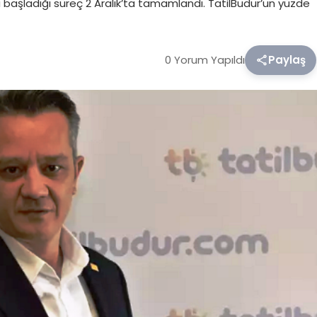
başladığı süreç 2 Aralık’ta tamamlandı. TatilBudur’un yüzde
0 Yorum Yapıldı
Paylaş