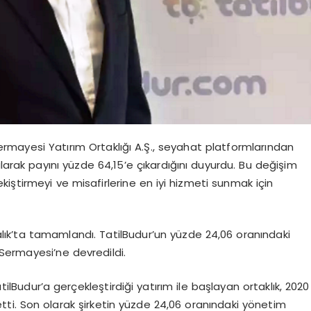
 Sermayesi Yatırım Ortaklığı A.Ş., seyahat platformlarından
larak payını yüzde 64,15’e çıkardığını duyurdu. Bu değişim
iştirmeyi ve misafirlerine en iyi hizmeti sunmak için
lık’ta tamamlandı. TatilBudur’un yüzde 24,06 oranındaki
m Sermayesi’ne devredildi.
atilBudur’a gerçekleştirdiği yatırım ile başlayan ortaklık, 2020
tti. Son olarak şirketin yüzde 24,06 oranındaki yönetim