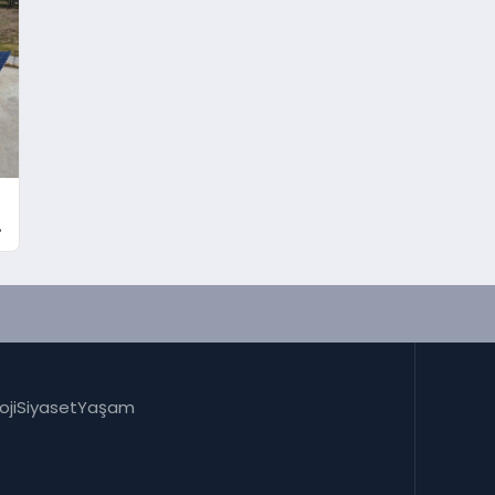
oji
Siyaset
Yaşam