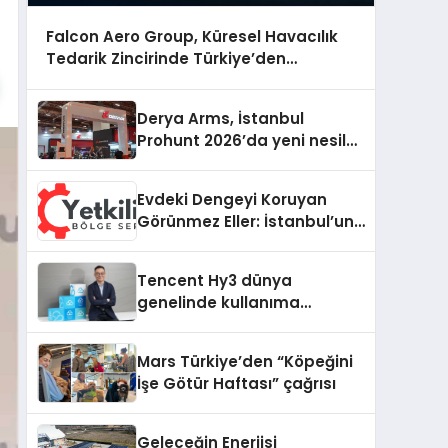
Falcon Aero Group, Küresel Havacılık
Tedarik Zincirinde Türkiye’den
Dünyaya Açılıyor
Derya Arms, İstanbul
Prohunt 2026’da yeni nesil
ürünlerini ve global marka
vizyonunu sergiledi
Evdeki Dengeyi Koruyan
Görünmez Eller: İstanbul’un
Beş Farklı Semtinde Teknik
Servis Gerçeği
Tencent Hy3 dünya
genelinde kullanıma
sunuldu
Mars Türkiye’den “Köpeğini
İşe Götür Haftası” çağrısı
Geleceğin Enerjisi