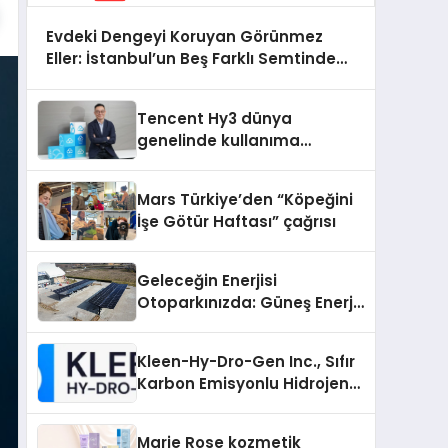
Evdeki Dengeyi Koruyan Görünmez
Eller: İstanbul’un Beş Farklı Semtinde
Teknik Servis Gerçeği
Tencent Hy3 dünya
genelinde kullanıma
sunuldu
Mars Türkiye’den “Köpeğini
İşe Götür Haftası” çağrısı
Geleceğin Enerjisi
Otoparkınızda: Güneş Enerjili
Carport (Solar Otopark)
Nedir?
Kleen-Hy-Dro-Gen Inc., Sıfır
Karbon Emisyonlu Hidrojen
Isıtma Teknolojisinde ISO ve
TSSA Düzenleyici Onaylarını
Marie Rose kozmetik