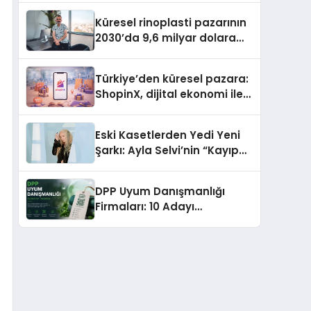
Gerekenler
Küresel rinoplasti pazarının
2030’da 9,6 milyar dolara
ulaşması bekleniyor
Türkiye’den küresel pazara:
ShopinX, dijital ekonomi ile
gerçek dünya alışverişini bir
araya getirmeyi hedefliyor
Eski Kasetlerden Yedi Yeni
Şarkı: Ayla Selvi’nin “Kayıp
Kasetler 1” Albümü 31
Temmuz’da Çıktı
DPP Uyum Danışmanlığı
Firmaları: 10 Adayı
Değerlendirdik