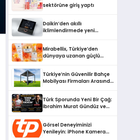
Aldı
sektörüne giriş yaptı
Daikin’den akıllı
iklimlendirmede yeni
dönem: Madoka Plus
Türkiye’de
Mirabellix, Türkiye’den
dünyaya uzanan güçlü
büyümesini sürdürüyor
Türkiye’nin Güvenilir Bahçe
Mobilyası Firmaları Arasında
Neden Divona Home Tercih
Ediliyor?
Türk Sporunda Yeni Bir Çağ:
İbrahim Murat Gündüz ve
Dövüş Sporlarında Radikal
Devrim
Görsel Deneyiminizi
Yenileyin: iPhone Kamera
Değişimi Hakkında Bilmeniz