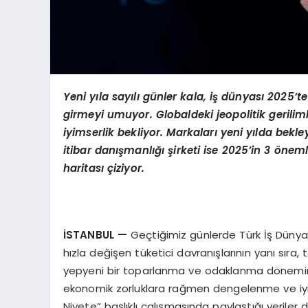
Yeni yıla sayılı günler kala, iş dünyası 202
girmeyi umuyor. Globaldeki jeopolitik geril
iyimserlik bekliyor. Markaları yeni yılda bekl
itibar danışmanlığı şirketi ise 2025’in 3 önem
haritası çiziyor.
İSTANBUL
—
Geçtiğimiz günlerde Türk İş Dünya
hızla değişen tüketici davranışlarının yanı sıra, 
yepyeni bir toparlanma ve odaklanma dönemine 
ekonomik zorluklara rağmen dengelenme ve iyimse
Niyete” başlıklı çalışmasında paylaştığı veriler