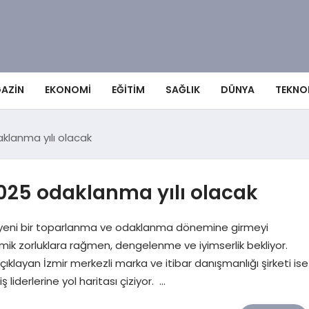
AZIN
EKONOMI
EĞITIM
SAĞLIK
DÜNYA
TEKNO
klanma yılı olacak
025 odaklanma yılı olacak
 yepyeni bir toparlanma ve odaklanma dönemine girmeyi
omik zorluklara rağmen, dengelenme ve iyimserlik bekliyor.
çıklayan İzmir merkezli marka ve itibar danışmanlığı şirketi ise
iderlerine yol haritası çiziyor. …