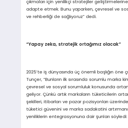
çıkmaları için yenilikçi stratejiler geliştirmele
adapte etmek. Bunu yaparken, çevresel ve sosya
ve rehberliği de sağlıyoruz” dedi.
“Yapay zeka, stratejik ortağımız olacak”
2025’te iş dünyasında üç önemli başlığın öne çı
Tunçer, “Bunların ilk sırasında sorumlu marka kiml
çevresel ve sosyal sorumluluk konusunda artan be
geliyor. Çünkü artık markaların tüketicilerin ar
şekilleri, itibarları ve pazar pozisyonları üzerin
tüketici güvenini ve marka sadakatini artırmanı
yeniliklerin entegrasyonuna dair şunları söyledi: