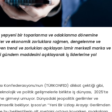
5’te yepyeni bir toparlanma ve odaklanma dönemine
imler ve ekonomik zorluklara rağmen, dengelenme ve
eyen trend ve zorlukları açıklayan İzmir merkezli marka ve
li gündem maddesini açıklayarak iş liderlerine yol
sı Konfederasyonu’nun (TÜRKONFED) dikkat çektiği gibi,
teknolojik ve politik gelişmelerle birlikte iş dünyası, 2025’te
girmeyi umuyor. Dünyadaki jeopolitik gerilimler ve
rlik bekliyor. Ipsos’un “Yeni Bir Uzlaşı Arayışı: Gerilimden
 de bu beklentilerin alt metnini ortaya koyarken, markaların