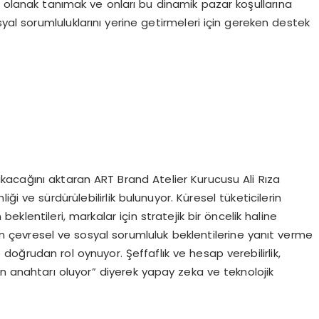
rine olanak tanımak ve onları bu dinamik pazar koşullarına
l sorumluluklarını yerine getirmeleri için gereken destek
kacağını aktaran ART Brand Atelier Kurucusu Ali Rıza
iği ve sürdürülebilirlik bulunuyor. Küresel tüketicilerin
klentileri, markalar için stratejik bir öncelik haline
tan çevresel ve sosyal sorumluluk beklentilerine yanıt verme
de doğrudan rol oynuyor. Şeffaflık ve hesap verebilirlik,
n anahtarı oluyor” diyerek yapay zeka ve teknolojik