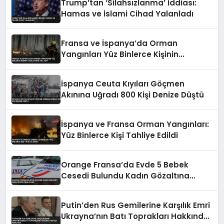
Trump’tan ‘Silahsızlanma’ İddiası:
Hamas ve İslami Cihad Yalanladı
Fransa ve İspanya’da Orman
Yangınları Yüz Binlerce Kişinin
Tahliyesine Yol Açtı
İspanya Ceuta Kıyıları Göçmen
Akınına Uğradı 800 Kişi Denize Düştü
İspanya ve Fransa Orman Yangınları:
Yüz Binlerce Kişi Tahliye Edildi
Orange Fransa’da Evde 5 Bebek
Cesedi Bulundu Kadın Gözaltına
Alındı
Putin’den Rus Gemilerine Karşılık Emri
Ukrayna’nın Batı Toprakları Hakkında