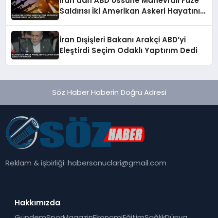
İran’dan ABD Üssüne Manevralı Füze
Saldırısı İki Amerikan Askeri Hayatını
Kaybetti
İran Dışişleri Bakanı Arakçi ABD’yi
Eleştirdi Seçim Odaklı Yaptırım Dedi
Söz Haber Haberin Doğru Adresi
Reklam & işbirliği:
habersonuclari@gmail.com
Hakkımızda
Gündem
Spor
Magazin
Ekonomi
Eğitim
Sağlık
Dünya