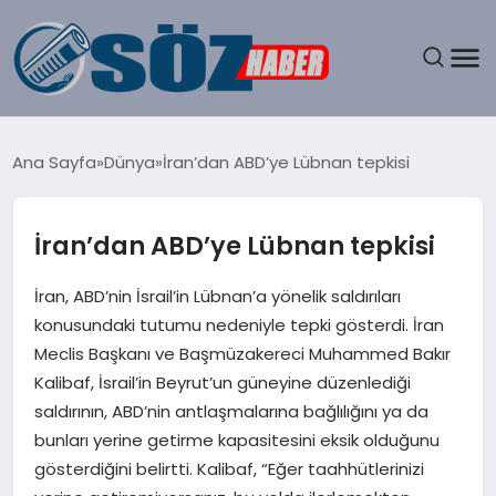
GÜNDEM
Ana Sayfa
Dünya
İran’dan ABD’ye Lübnan tepkisi
SPOR
İran’dan ABD’ye Lübnan tepkisi
MAGAZIN
İran, ABD’nin İsrail’in Lübnan’a yönelik saldırıları
EKONOMI
konusundaki tutumu nedeniyle tepki gösterdi. İran
Meclis Başkanı ve Başmüzakereci Muhammed Bakır
EĞITIM
Kalibaf, İsrail’in Beyrut’un güneyine düzenlediği
saldırının, ABD’nin antlaşmalarına bağlılığını ya da
SAĞLIK
bunları yerine getirme kapasitesini eksik olduğunu
gösterdiğini belirtti. Kalibaf, “Eğer taahhütlerinizi
DÜNYA