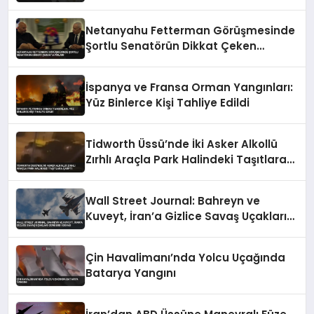
İddialı Açıklama
Netanyahu Fetterman Görüşmesinde
Şortlu Senatörün Dikkat Çeken
Tavırları
İspanya ve Fransa Orman Yangınları:
Yüz Binlerce Kişi Tahliye Edildi
Tidworth Üssü’nde İki Asker Alkollü
Zırhlı Araçla Park Halindeki Taşıtlara
Çarptı
Wall Street Journal: Bahreyn ve
Kuveyt, İran’a Gizlice Savaş Uçakları
Gönderdi İddiası
Çin Havalimanı’nda Yolcu Uçağında
Batarya Yangını