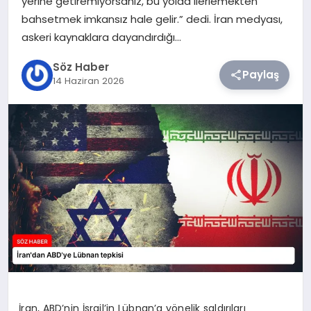
yerine getiremiyorsanız, bu yolda ilerlemekten
bahsetmek imkansız hale gelir.” dedi. İran medyası,
TEKNOLOJI
askeri kaynaklara dayandırdığı…
Söz Haber
SIYASET
Paylaş
14 Haziran 2026
YAŞAM
İran, ABD’nin İsrail’in Lübnan’a yönelik saldırıları