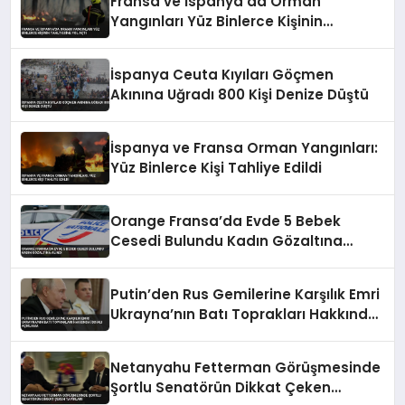
Fransa ve İspanya’da Orman
Yangınları Yüz Binlerce Kişinin
Tahliyesine Yol Açtı
İspanya Ceuta Kıyıları Göçmen
Akınına Uğradı 800 Kişi Denize Düştü
İspanya ve Fransa Orman Yangınları:
Yüz Binlerce Kişi Tahliye Edildi
Orange Fransa’da Evde 5 Bebek
Cesedi Bulundu Kadın Gözaltına
Alındı
Putin’den Rus Gemilerine Karşılık Emri
Ukrayna’nın Batı Toprakları Hakkında
İddialı Açıklama
Netanyahu Fetterman Görüşmesinde
Şortlu Senatörün Dikkat Çeken