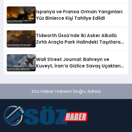
Tavırları
İspanya ve Fransa Orman Yangınları:
Yüz Binlerce Kişi Tahliye Edildi
Tidworth Üssü’nde İki Asker Alkollü
Zırhlı Araçla Park Halindeki Taşıtlara
Çarptı
Wall Street Journal: Bahreyn ve
Kuveyt, İran’a Gizlice Savaş Uçakları
Gönderdi İddiası
Söz Haber Haberin Doğru Adresi