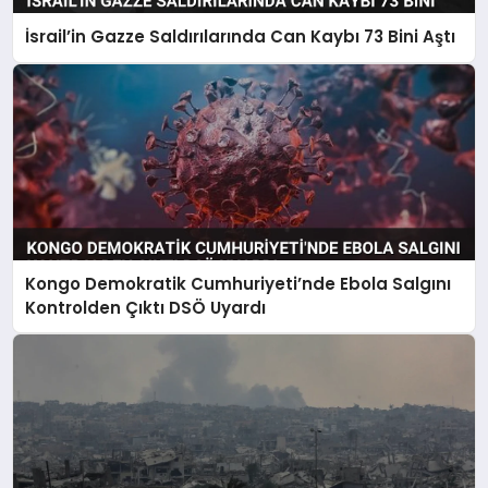
İsrail’in Gazze Saldırılarında Can Kaybı 73 Bini Aştı
Kongo Demokratik Cumhuriyeti’nde Ebola Salgını
Kontrolden Çıktı DSÖ Uyardı