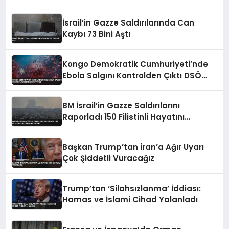
İsrail’in Gazze Saldırılarında Can
Kaybı 73 Bini Aştı
Kongo Demokratik Cumhuriyeti’nde
Ebola Salgını Kontrolden Çıktı DSÖ
Uyardı
BM İsrail’in Gazze Saldırılarını
Raporladı 150 Filistinli Hayatını
Kaybetti
Başkan Trump’tan İran’a Ağır Uyarı
Çok Şiddetli Vuracağız
Trump’tan ‘Silahsızlanma’ İddiası:
Hamas ve İslami Cihad Yalanladı