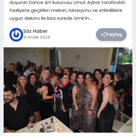
duyuran Dance Art kurucusu Umut Aybar tarafından
faaliyete geçirilen mekan, lokasyonu ve etkinliklere
TEKNOLOJI
uygun dekoru ile kısa sürede İzmir’in…
SIYASET
Söz Haber
Paylaş
31 Aralık 2024
YAŞAM