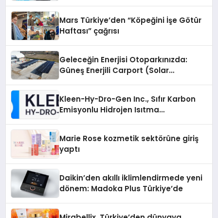
Mars Türkiye’den “Köpeğini İşe Götür
Haftası” çağrısı
Geleceğin Enerjisi Otoparkınızda:
Güneş Enerjili Carport (Solar
Otopark) Nedir?
Kleen-Hy-Dro-Gen Inc., Sıfır Karbon
Emisyonlu Hidrojen Isıtma
Teknolojisinde ISO ve TSSA
Düzenleyici Onaylarını Aldı
Marie Rose kozmetik sektörüne giriş
yaptı
Daikin’den akıllı iklimlendirmede yeni
dönem: Madoka Plus Türkiye’de
Mirabellix, Türkiye’den dünyaya