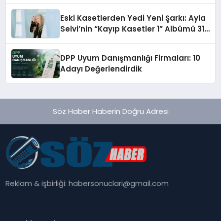
hedefliyor
Eski Kasetlerden Yedi Yeni Şarkı: Ayla
Selvi’nin “Kayıp Kasetler 1” Albümü 31
Temmuz’da Çıktı
DPP Uyum Danışmanlığı Firmaları: 10
Adayı Değerlendirdik
Söz Haber Haberin Doğru Adresi
Reklam & işbirliği:
habersonuclari@gmail.com