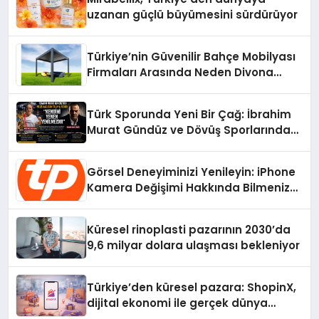
uzanan güçlü büyümesini sürdürüyor
Türkiye’nin Güvenilir Bahçe Mobilyası
Firmaları Arasında Neden Divona
Home Tercih Ediliyor?
Türk Sporunda Yeni Bir Çağ: İbrahim
Murat Gündüz ve Dövüş Sporlarında
Radikal Devrim
Görsel Deneyiminizi Yenileyin: iPhone
Kamera Değişimi Hakkında Bilmeniz
Gerekenler
Küresel rinoplasti pazarının 2030’da
9,6 milyar dolara ulaşması bekleniyor
Türkiye’den küresel pazara: ShopinX,
dijital ekonomi ile gerçek dünya
alışverişini bir araya getirmeyi