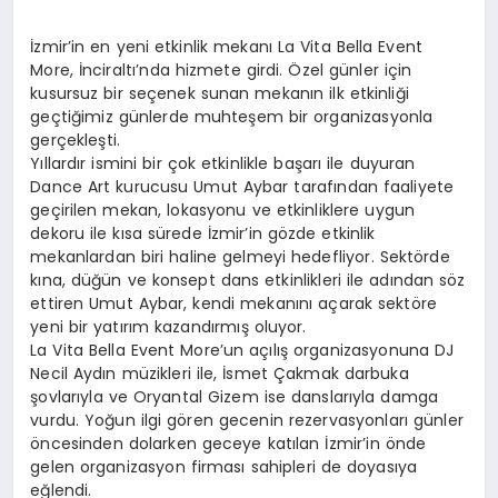
İzmir’in en yeni etkinlik mekanı La Vita Bella Event
More, İnciraltı’nda hizmete girdi. Özel günler için
kusursuz bir seçenek sunan mekanın ilk etkinliği
geçtiğimiz günlerde muhteşem bir organizasyonla
gerçekleşti.
Yıllardır ismini bir çok etkinlikle başarı ile duyuran
Dance Art kurucusu Umut Aybar tarafından faaliyete
geçirilen mekan, lokasyonu ve etkinliklere uygun
dekoru ile kısa sürede İzmir’in gözde etkinlik
mekanlardan biri haline gelmeyi hedefliyor. Sektörde
kına, düğün ve konsept dans etkinlikleri ile adından söz
ettiren Umut Aybar, kendi mekanını açarak sektöre
yeni bir yatırım kazandırmış oluyor.
La Vita Bella Event More’un açılış organizasyonuna DJ
Necil Aydın müzikleri ile, İsmet Çakmak darbuka
şovlarıyla ve Oryantal Gizem ise danslarıyla damga
vurdu. Yoğun ilgi gören gecenin rezervasyonları günler
öncesinden dolarken geceye katılan İzmir’in önde
gelen organizasyon firması sahipleri de doyasıya
eğlendi.