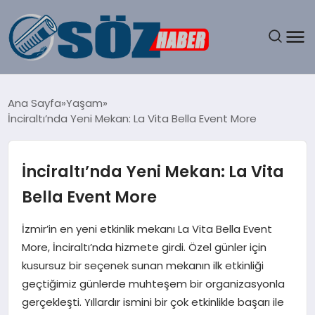
GÜNDEM
Ana Sayfa
Yaşam
İnciraltı’nda Yeni Mekan: La Vita Bella Event More
SPOR
MAGAZIN
İnciraltı’nda Yeni Mekan: La Vita
Bella Event More
EKONOMI
İzmir’in en yeni etkinlik mekanı La Vita Bella Event
EĞITIM
More, İnciraltı’nda hizmete girdi. Özel günler için
kusursuz bir seçenek sunan mekanın ilk etkinliği
SAĞLIK
geçtiğimiz günlerde muhteşem bir organizasyonla
gerçekleşti. Yıllardır ismini bir çok etkinlikle başarı ile
DÜNYA